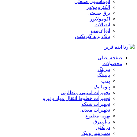
اتوماسیون صنعتی
الکتروموتور
برق صنعتی
آکومولاتور
اتصالات
انواع پمپ
بانک برند گیربکس
صفحه اصلی
محصولات
بیرینگ
پایپینگ
پمپ
پنوماتیک
تجهیزات امنیتی و نظارتی
تجهیزات خطوط انتقال مواد و نیرو
تجهیزات شبکه
تجهیزات معدنی
تهویه مطبوع
تابلو برق
دژنکتور
پمپ هیدرولیک