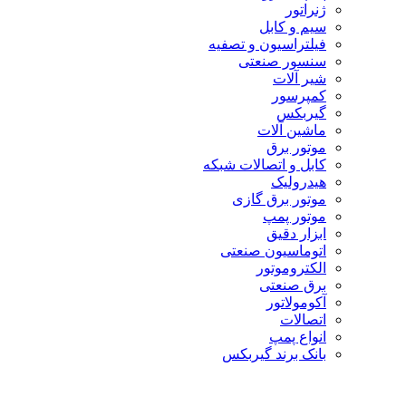
ژنراتور
سیم و کابل
فیلتراسیون و تصفیه
سنسور صنعتی
شیر آلات
کمپرسور
گیربکس
ماشین آلات
موتور برق
کابل و اتصالات شبکه
هیدرولیک
موتور برق گازی
موتور پمپ
ابزار دقیق
اتوماسیون صنعتی
الکتروموتور
برق صنعتی
آکومولاتور
اتصالات
انواع پمپ
بانک برند گیربکس