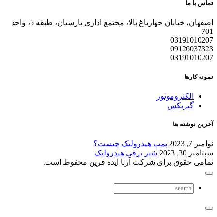
تماس با ما
اصفهان، خیابان چهارباغ بالا، مجتمع اداری پارسیان، طبقه 5، واحد
701
03191010207
09126037323
03191010207
نمونه کارها
الکتروموتور
گیربکس
آخرین نوشته ها
نوامبر 7, 2023
پمپ هیدرولیک چیست؟
سپتامبر 30, 2023
شیر برقی هیدرولیک
تمامی حقوق برای شرکت آرتا ایده فرین محفوظ است.