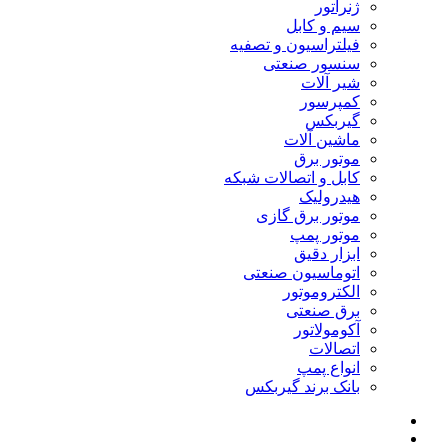
ژنراتور
سیم و کابل
فیلتراسیون و تصفیه
سنسور صنعتی
شیر آلات
کمپرسور
گیربکس
ماشین آلات
موتور برق
کابل و اتصالات شبکه
هیدرولیک
موتور برق گازی
موتور پمپ
ابزار دقیق
اتوماسیون صنعتی
الکتروموتور
برق صنعتی
آکومولاتور
اتصالات
انواع پمپ
بانک برند گیربکس