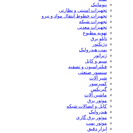
پنوماتیک
تجهیزات امنیتی و نظارتی
تجهیزات خطوط انتقال مواد و نیرو
تجهیزات شبکه
تجهیزات معدنی
تهویه مطبوع
تابلو برق
دژنکتور
پمپ هیدرولیک
ژنراتور
سیم و کابل
فیلتراسیون و تصفیه
سنسور صنعتی
شیر آلات
کمپرسور
گیربکس
ماشین آلات
موتور برق
کابل و اتصالات شبکه
هیدرولیک
موتور برق گازی
موتور پمپ
ابزار دقیق