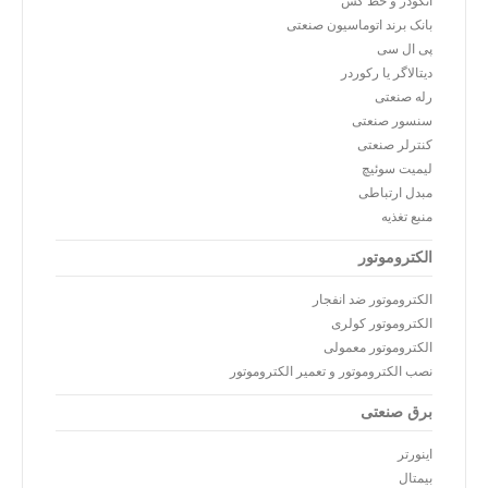
انکودر و خط کش
بانک برند اتوماسیون صنعتی
پی ال سی
دیتالاگر یا رکوردر
رله صنعتی
سنسور صنعتی
کنترلر صنعتی
لیمیت سوئیچ
مبدل ارتباطی
منبع تغذیه
الکتروموتور
الکتروموتور ضد انفجار
الکتروموتور کولری
الکتروموتور معمولی
نصب الکتروموتور و تعمیر الکتروموتور
برق صنعتی
اینورتر
بیمتال