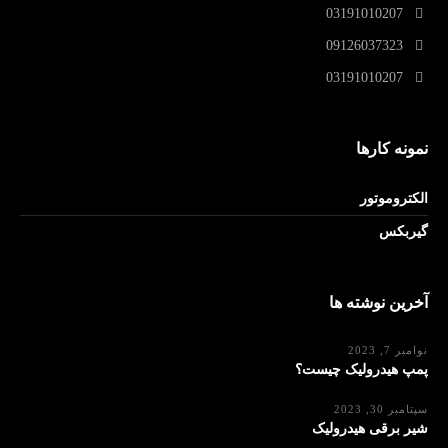
03191010207
09126037323
03191010207
نمونه کارها
الکتروموتور
گیربکس
آخرین نوشته ها
نوامبر 7, 2023
پمپ هیدرولیک چیست؟
سپتامبر 30, 2023
شیر برقی هیدرولیک