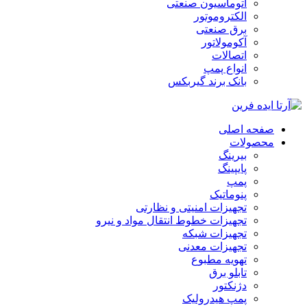
اتوماسیون صنعتی
الکتروموتور
برق صنعتی
آکومولاتور
اتصالات
انواع پمپ
بانک برند گیربکس
صفحه اصلی
محصولات
بیرینگ
پایپینگ
پمپ
پنوماتیک
تجهیزات امنیتی و نظارتی
تجهیزات خطوط انتقال مواد و نیرو
تجهیزات شبکه
تجهیزات معدنی
تهویه مطبوع
تابلو برق
دژنکتور
پمپ هیدرولیک