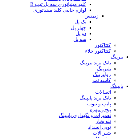
کلید مینیاتوری سه پل تیپ B
لوازم جانبی کلید مینیاتوری
زیمنس
تک پل
چهار پل
دو پل
سه پل
کنتاکتور
کنتاکتور خلاء
بیرینگ
بانک برند بیرینگ
بلبرینگ
رولبرینگ
کاسه نمد
پایپینگ
اتصالات
بانک برند پایپینگ
پایپ و تیوب
پیچ و مهره
تعمیرات و نگهداری پایپینگ
تله بخار
توپی انسداد
شیر آلات