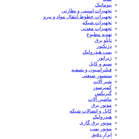
پنوماتیک
تجهیزات امنیتی و نظارتی
تجهیزات خطوط انتقال مواد و نیرو
تجهیزات شبکه
تجهیزات معدنی
تهویه مطبوع
تابلو برق
دژنکتور
پمپ هیدرولیک
ژنراتور
سیم و کابل
فیلتراسیون و تصفیه
سنسور صنعتی
شیر آلات
کمپرسور
گیربکس
ماشین آلات
موتور برق
کابل و اتصالات شبکه
هیدرولیک
موتور برق گازی
موتور پمپ
ابزار دقیق