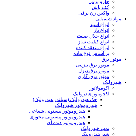
جارو برقی
کف پاش
واکس زن برقی
مواد شیمیایی
انواع اسید
انواع باز
انواع حلال صنعتی
انواع کیلیت ساز
انواع منعقد کننده
بر اساس نوع ماده
موتور برق
موتور برق بنزینی
موتور برق دیزل
موتور برق گازی
هیدرولیک
آکومولاتور
اکچویتور هیدرولیک
جک هیدرولیک (سیلندر هیدرولیک)
هیدروموتور هیدرولیک
هیدروموتور پیستونی شعاعی
هیدروموتور پیستونی محوری
هیدروموتور دنده ای
پمپ هیدرولیک
شیر هیدرولیک