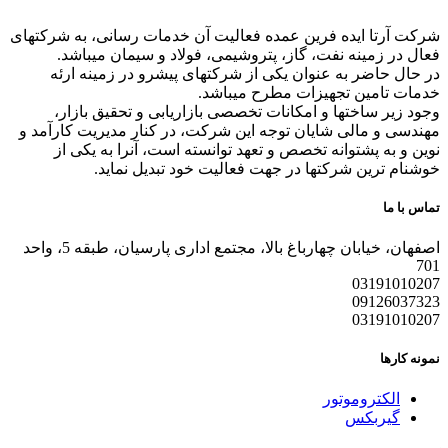
شرکت آرتا ایده فرین عمده فعالیت آن خدمات رسانی، به شرکتهای
فعال در زمینه نفت، گاز، پتروشیمی، فولاد و سیمان میباشد.
در حال حاضر به عنوان یکی از شرکتهای پیشرو در زمینه ارئه
خدمات تامین تجهیزات مطرح میباشد.
وجود زیر ساختها و امکانات تخصصی بازاریابی و تحقیق بازار،
مهندسی و مالی شایان توجه این شرکت، در کنار مدیریت کارآمد و
نوین و به پشتوانه تخصص و تعهد توانسته است، آنرا به یکی از
خوشنام ترین شرکتها در جهت فعالیت خود تبدیل نماید.
تماس با ما
اصفهان، خیابان چهارباغ بالا، مجتمع اداری پارسیان، طبقه 5، واحد
701
03191010207
09126037323
03191010207
نمونه کارها
الکتروموتور
گیربکس