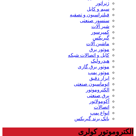
ژنراتور
سیم و کابل
فیلتراسیون و تصفیه
سنسور صنعتی
شیر آلات
کمپرسور
گیربکس
ماشین آلات
موتور برق
کابل و اتصالات شبکه
هیدرولیک
موتور برق گازی
موتور پمپ
ابزار دقیق
اتوماسیون صنعتی
الکتروموتور
برق صنعتی
آکومولاتور
اتصالات
انواع پمپ
بانک برند گیربکس
الکتروموتور کولری