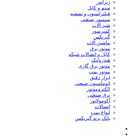
ژنراتور
سیم و کابل
فیلتراسیون و تصفیه
سنسور صنعتی
شیر آلات
کمپرسور
گیربکس
ماشین آلات
موتور برق
کابل و اتصالات شبکه
هیدرولیک
موتور برق گازی
موتور پمپ
ابزار دقیق
اتوماسیون صنعتی
الکتروموتور
برق صنعتی
آکومولاتور
اتصالات
انواع پمپ
بانک برند گیربکس