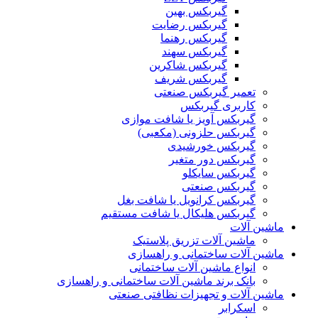
گیربکس بهین
گیربکس رضایت
گیربکس رهنما
گیربکس سهند
گیربکس شاکرین
گیربکس شریف
تعمیر گیربکس صنعتی
کاربری گیربکس
گیربکس آویز یا شافت موازی
گیربکس حلزونی (مکعبی)
گیربکس خورشیدی
گیربکس دور متغیر
گیربکس سایکلو
گیربکس صنعتی
گیربکس کرانویل یا شافت بغل
گیربکس هلیکال یا شافت مستقیم
ماشین آلات
ماشین آلات تزریق پلاستیک
ماشین آلات ساختمانی و راهسازی
انواع ماشین آلات ساختمانی
بانک برند ماشین آلات ساختمانی و راهسازی
ماشین آلات و تجهیزات نظافتی صنعتی
اسکرابر