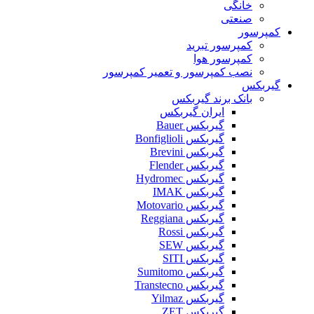
خانگی
صنعتی
کمپرسور
کمپرسور تبرید
کمپرسور هوا
نصب کمپرسور و تعمیر کمپرسور
گیربکس
بانک برند گیربکس
ایران گیربکس
گیربکس Bauer
گیربکس Bonfiglioli
گیربکس Brevini
گیربکس Flender
گیربکس Hydromec
گیربکس IMAK
گیربکس Motovario
گیربکس Reggiana
گیربکس Rossi
گیربکس SEW
گیربکس SITI
گیربکس Sumitomo
گیربکس Transtecno
گیربکس Yilmaz
گیربکس ZET