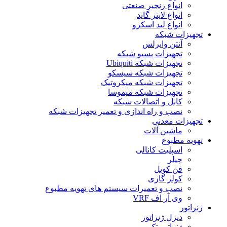
انواع زنجیر صنعتی
انواع لاینر گاید
انواع لید اسکرو
تجهیزات شبکه
آنتن وایرلس
تجهیزات پسیو شبکه
تجهیزات شبکه Ubiquiti
تجهیزات شبکه سیسکو
تجهیزات شبکه میکروتیک
تجهیزات شبکه میموسا
کابل و اتصالات شبکه
نصب و راه اندازی و تعمیر تجهیزات شبکه
تجهیزات معدنی
ماشین آلات
تهویه مطبوع
اسپلیت کانالی
چیلر
فن کویل
کولر گازی
نصب و تعمیرات سیستم های تهویه مطبوع
وی آر اف VRF
ژنراتور
دیزل ژنراتور
ژنراتور تک