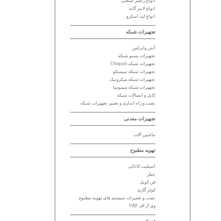
انواع زنجیر صنعتی
انواع لاینر گاید
انواع لید اسکرو
تجهیزات شبکه
آنتن وایرلس
تجهیزات پسیو شبکه
تجهیزات شبکه Ubiquiti
تجهیزات شبکه سیسکو
تجهیزات شبکه میکروتیک
تجهیزات شبکه میموسا
کابل و اتصالات شبکه
نصب و راه اندازی و تعمیر تجهیزات شبکه
تجهیزات معدنی
ماشین آلات
تهویه مطبوع
اسپلیت کانالی
چیلر
فن کویل
کولر گازی
نصب و تعمیرات سیستم های تهویه مطبوع
وی آر اف VRF