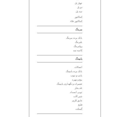
چهار پل
دو پل
سه پل
کنتاکتور
کنتاکتور خلاء
بیرینگ
بانک برند بیرینگ
بلبرینگ
رولبرینگ
کاسه نمد
پایپینگ
اتصالات
بانک برند پایپینگ
پایپ و تیوب
پیچ و مهره
تعمیرات و نگهداری پایپینگ
تله بخار
توپی انسداد
شیر آلات
عایق کاری
فلنج
گسکت