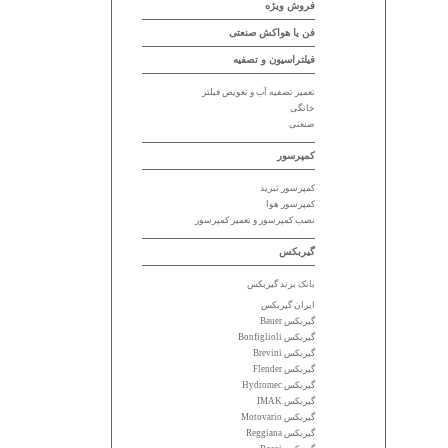
فروش ویژه
فن یا هواکش صنعتی
فیلتراسیون و تصفیه
تعمیر تصفیه آب و تعویض فیلتر
خانگی
صنعتی
کمپرسور
کمپرسور تبرید
کمپرسور هوا
نصب کمپرسور و تعمیر کمپرسور
گیربکس
بانک برند گیربکس
ایران گیربکس
گیربکس Bauer
گیربکس Bonfiglioli
گیربکس Brevini
گیربکس Flender
گیربکس Hydromec
گیربکس IMAK
گیربکس Motovario
گیربکس Reggiana