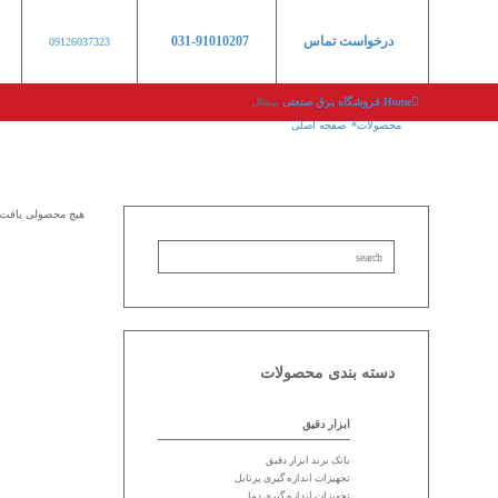
درخواست تماس
031-91010207
09126037323
Home
فروشگاه
برق صنعتی
بیمتال
محصولات
صفحه اصلی
هیچ محصولی یافت 
دسته بندی محصولات
ابزار دقیق
بانک برند ابزار دقیق
تجهیزات اندازه گیری پرتابل
تجهیزات اندازه گیری دما