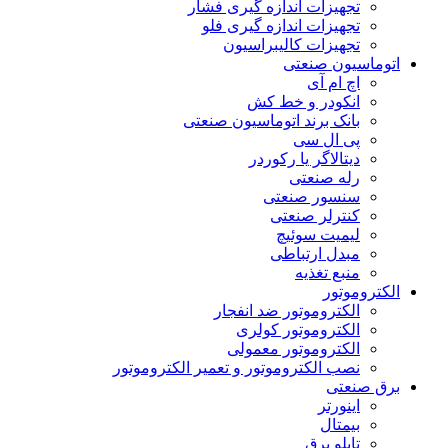
تجهیزات اندازه گیری فشار
تجهیزات اندازه گیری فلو
تجهیزات کالیبراسیون
اتوماسیون صنعتی
اچ ام آی
انکودر و خط کش
بانک برند اتوماسیون صنعتی
پی ال سی
دیتالاگر یا رکوردر
رله صنعتی
سنسور صنعتی
کنترلر صنعتی
لیمیت سوئیچ
مبدل ارتباطی
منبع تغذیه
الکتروموتور
الکتروموتور ضد انفجار
الکتروموتور کولری
الکتروموتور معمولی
نصب الکتروموتور و تعمیر الکتروموتور
برق صنعتی
اینورتر
بیمتال
تابلو برق