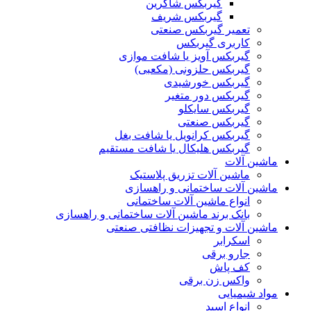
گیربکس شاکرین
گیربکس شریف
تعمیر گیربکس صنعتی
کاربری گیربکس
گیربکس آویز یا شافت موازی
گیربکس حلزونی (مکعبی)
گیربکس خورشیدی
گیربکس دور متغیر
گیربکس سایکلو
گیربکس صنعتی
گیربکس کرانویل یا شافت بغل
گیربکس هلیکال یا شافت مستقیم
ماشین آلات
ماشین آلات تزریق پلاستیک
ماشین آلات ساختمانی و راهسازی
انواع ماشین آلات ساختمانی
بانک برند ماشین آلات ساختمانی و راهسازی
ماشین آلات و تجهیزات نظافتی صنعتی
اسکرابر
جارو برقی
کف پاش
واکس زن برقی
مواد شیمیایی
انواع اسید