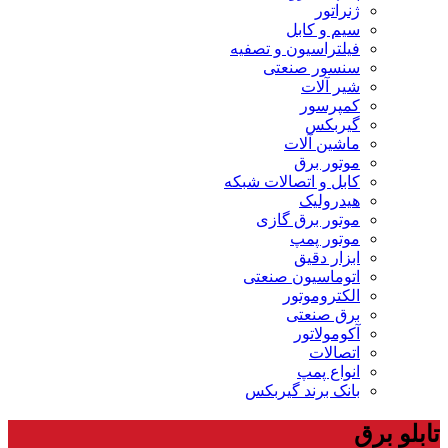
ژنراتور
سیم و کابل
فیلتراسیون و تصفیه
سنسور صنعتی
شیر آلات
کمپرسور
گیربکس
ماشین آلات
موتور برق
کابل و اتصالات شبکه
هیدرولیک
موتور برق گازی
موتور پمپ
ابزار دقیق
اتوماسیون صنعتی
الکتروموتور
برق صنعتی
آکومولاتور
اتصالات
انواع پمپ
بانک برند گیربکس
تابلو برق