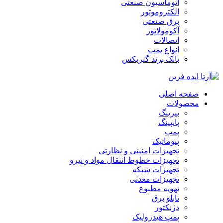
اتوماسیون صنعتی
الکتروموتور
برق صنعتی
آکومولاتور
اتصالات
انواع پمپ
بانک برند گیربکس
صفحه اصلی
محصولات
بیرینگ
پایپینگ
پمپ
پنوماتیک
تجهیزات امنیتی و نظارتی
تجهیزات خطوط انتقال مواد و نیرو
تجهیزات شبکه
تجهیزات معدنی
تهویه مطبوع
تابلو برق
دژنکتور
پمپ هیدرولیک