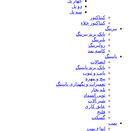
چهار پل
دو پل
سه پل
کنتاکتور
کنتاکتور خلاء
بیرینگ
بانک برند بیرینگ
بلبرینگ
رولبرینگ
کاسه نمد
پایپینگ
اتصالات
بانک برند پایپینگ
پایپ و تیوب
پیچ و مهره
تعمیرات و نگهداری پایپینگ
تله بخار
توپی انسداد
شیر آلات
عایق کاری
فلنج
گسکت
پمپ
انواع پمپ