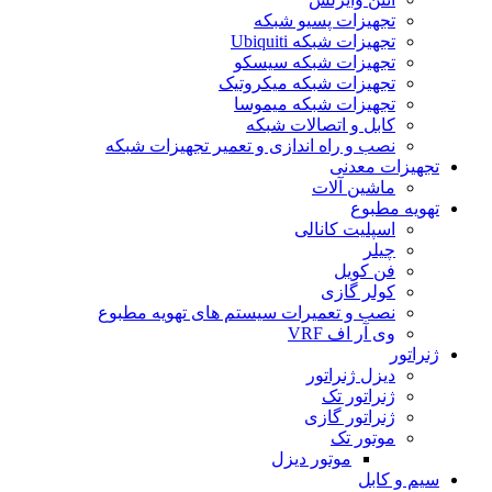
تجهیزات پسیو شبکه
تجهیزات شبکه Ubiquiti
تجهیزات شبکه سیسکو
تجهیزات شبکه میکروتیک
تجهیزات شبکه میموسا
کابل و اتصالات شبکه
نصب و راه اندازی و تعمیر تجهیزات شبکه
تجهیزات معدنی
ماشین آلات
تهویه مطبوع
اسپلیت کانالی
چیلر
فن کویل
کولر گازی
نصب و تعمیرات سیستم های تهویه مطبوع
وی آر اف VRF
ژنراتور
دیزل ژنراتور
ژنراتور تک
ژنراتور گازی
موتور تک
موتور دیزل
سیم و کابل