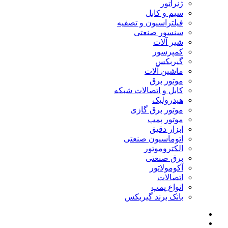
ژنراتور
سیم و کابل
فیلتراسیون و تصفیه
سنسور صنعتی
شیر آلات
کمپرسور
گیربکس
ماشین آلات
موتور برق
کابل و اتصالات شبکه
هیدرولیک
موتور برق گازی
موتور پمپ
ابزار دقیق
اتوماسیون صنعتی
الکتروموتور
برق صنعتی
آکومولاتور
اتصالات
انواع پمپ
بانک برند گیربکس