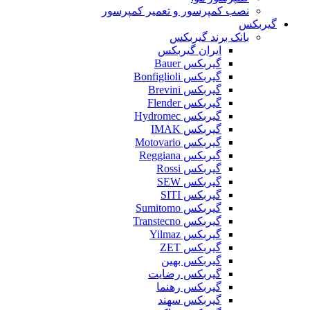
نصب کمپرسور و تعمیر کمپرسور
گیربکس
بانک برند گیربکس
ایران گیربکس
گیربکس Bauer
گیربکس Bonfiglioli
گیربکس Brevini
گیربکس Flender
گیربکس Hydromec
گیربکس IMAK
گیربکس Motovario
گیربکس Reggiana
گیربکس Rossi
گیربکس SEW
گیربکس SITI
گیربکس Sumitomo
گیربکس Transtecno
گیربکس Yilmaz
گیربکس ZET
گیربکس بهین
گیربکس رضایت
گیربکس رهنما
گیربکس سهند