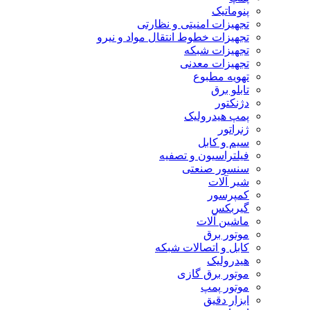
پنوماتیک
تجهیزات امنیتی و نظارتی
تجهیزات خطوط انتقال مواد و نیرو
تجهیزات شبکه
تجهیزات معدنی
تهویه مطبوع
تابلو برق
دژنکتور
پمپ هیدرولیک
ژنراتور
سیم و کابل
فیلتراسیون و تصفیه
سنسور صنعتی
شیر آلات
کمپرسور
گیربکس
ماشین آلات
موتور برق
کابل و اتصالات شبکه
هیدرولیک
موتور برق گازی
موتور پمپ
ابزار دقیق