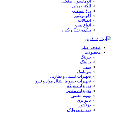
اتوماسیون صنعتی
الکتروموتور
برق صنعتی
آکومولاتور
اتصالات
انواع پمپ
بانک برند گیربکس
صفحه اصلی
محصولات
بیرینگ
پایپینگ
پمپ
پنوماتیک
تجهیزات امنیتی و نظارتی
تجهیزات خطوط انتقال مواد و نیرو
تجهیزات شبکه
تجهیزات معدنی
تهویه مطبوع
تابلو برق
دژنکتور
پمپ هیدرولیک