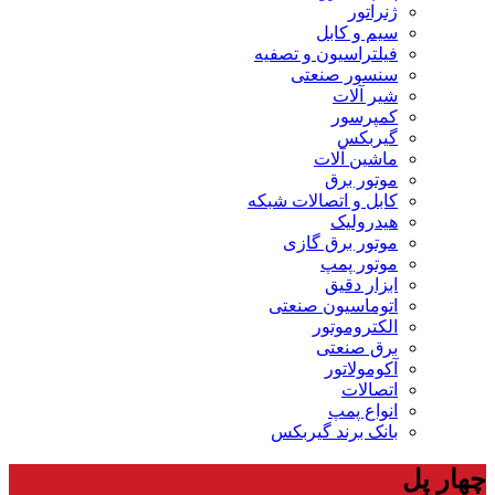
ژنراتور
سیم و کابل
فیلتراسیون و تصفیه
سنسور صنعتی
شیر آلات
کمپرسور
گیربکس
ماشین آلات
موتور برق
کابل و اتصالات شبکه
هیدرولیک
موتور برق گازی
موتور پمپ
ابزار دقیق
اتوماسیون صنعتی
الکتروموتور
برق صنعتی
آکومولاتور
اتصالات
انواع پمپ
بانک برند گیربکس
چهار پل