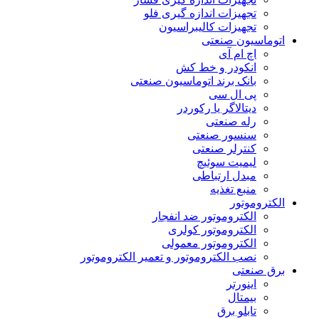
تجهیزات اندازه گیری فلو
تجهیزات کالیبراسیون
اتوماسیون صنعتی
اچ ام آی
انکودر و خط کش
بانک برند اتوماسیون صنعتی
پی ال سی
دیتالاگر یا رکوردر
رله صنعتی
سنسور صنعتی
کنترلر صنعتی
لیمیت سوئیچ
مبدل ارتباطی
منبع تغذیه
الکتروموتور
الکتروموتور ضد انفجار
الکتروموتور کولری
الکتروموتور معمولی
نصب الکتروموتور و تعمیر الکتروموتور
برق صنعتی
اینورتر
بیمتال
تابلو برق