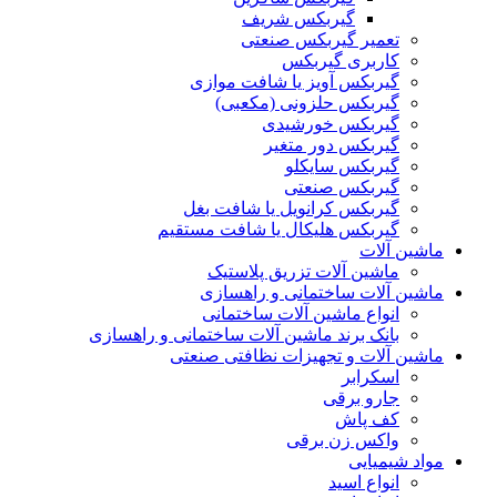
گیربکس شریف
تعمیر گیربکس صنعتی
کاربری گیربکس
گیربکس آویز یا شافت موازی
گیربکس حلزونی (مکعبی)
گیربکس خورشیدی
گیربکس دور متغیر
گیربکس سایکلو
گیربکس صنعتی
گیربکس کرانویل یا شافت بغل
گیربکس هلیکال یا شافت مستقیم
ماشین آلات
ماشین آلات تزریق پلاستیک
ماشین آلات ساختمانی و راهسازی
انواع ماشین آلات ساختمانی
بانک برند ماشین آلات ساختمانی و راهسازی
ماشین آلات و تجهیزات نظافتی صنعتی
اسکرابر
جارو برقی
کف پاش
واکس زن برقی
مواد شیمیایی
انواع اسید