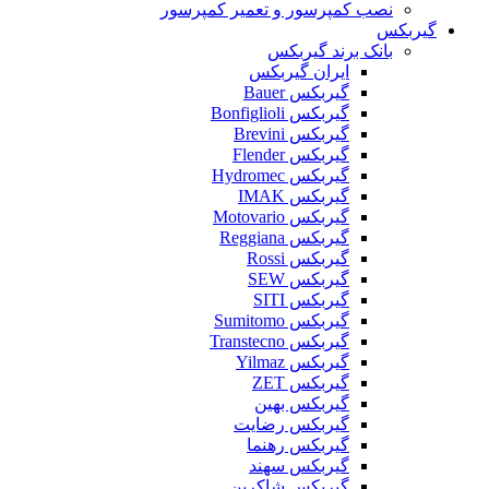
نصب کمپرسور و تعمیر کمپرسور
گیربکس
بانک برند گیربکس
ایران گیربکس
گیربکس Bauer
گیربکس Bonfiglioli
گیربکس Brevini
گیربکس Flender
گیربکس Hydromec
گیربکس IMAK
گیربکس Motovario
گیربکس Reggiana
گیربکس Rossi
گیربکس SEW
گیربکس SITI
گیربکس Sumitomo
گیربکس Transtecno
گیربکس Yilmaz
گیربکس ZET
گیربکس بهین
گیربکس رضایت
گیربکس رهنما
گیربکس سهند
گیربکس شاکرین