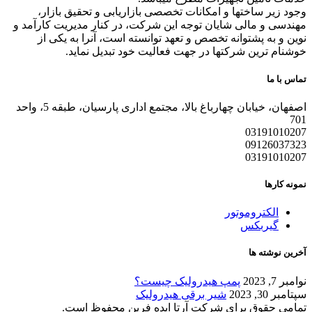
وجود زیر ساختها و امکانات تخصصی بازاریابی و تحقیق بازار،
مهندسی و مالی شایان توجه این شرکت، در کنار مدیریت کارآمد و
نوین و به پشتوانه تخصص و تعهد توانسته است، آنرا به یکی از
خوشنام ترین شرکتها در جهت فعالیت خود تبدیل نماید.
تماس با ما
اصفهان، خیابان چهارباغ بالا، مجتمع اداری پارسیان، طبقه 5، واحد
701
03191010207
09126037323
03191010207
نمونه کارها
الکتروموتور
گیربکس
آخرین نوشته ها
نوامبر 7, 2023
پمپ هیدرولیک چیست؟
سپتامبر 30, 2023
شیر برقی هیدرولیک
تمامی حقوق برای شرکت آرتا ایده فرین محفوظ است.