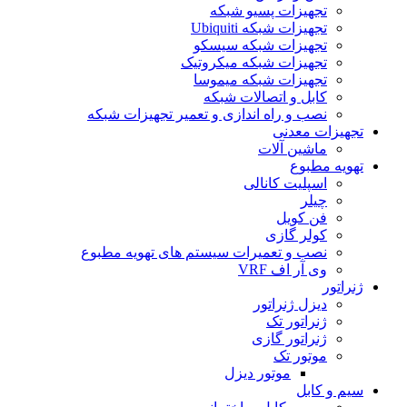
تجهیزات پسیو شبکه
تجهیزات شبکه Ubiquiti
تجهیزات شبکه سیسکو
تجهیزات شبکه میکروتیک
تجهیزات شبکه میموسا
کابل و اتصالات شبکه
نصب و راه اندازی و تعمیر تجهیزات شبکه
تجهیزات معدنی
ماشین آلات
تهویه مطبوع
اسپلیت کانالی
چیلر
فن کویل
کولر گازی
نصب و تعمیرات سیستم های تهویه مطبوع
وی آر اف VRF
ژنراتور
دیزل ژنراتور
ژنراتور تک
ژنراتور گازی
موتور تک
موتور دیزل
سیم و کابل