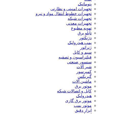
پنوماتیک
تجهیزات امنیتی و نظارتی
تجهیزات خطوط انتقال مواد و نیرو
تجهیزات شبکه
تجهیزات معدنی
تهویه مطبوع
تابلو برق
دژنکتور
پمپ هیدرولیک
ژنراتور
سیم و کابل
فیلتراسیون و تصفیه
سنسور صنعتی
شیر آلات
کمپرسور
گیربکس
ماشین آلات
موتور برق
کابل و اتصالات شبکه
هیدرولیک
موتور برق گازی
موتور پمپ
ابزار دقیق