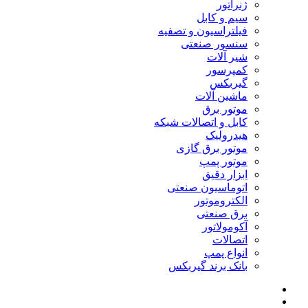
ژنراتور
سیم و کابل
فیلتراسیون و تصفیه
سنسور صنعتی
شیر آلات
کمپرسور
گیربکس
ماشین آلات
موتور برق
کابل و اتصالات شبکه
هیدرولیک
موتور برق گازی
موتور پمپ
ابزار دقیق
اتوماسیون صنعتی
الکتروموتور
برق صنعتی
آکومولاتور
اتصالات
انواع پمپ
بانک برند گیربکس