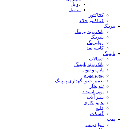
دو پل
سه پل
کنتاکتور
کنتاکتور خلاء
بیرینگ
بانک برند بیرینگ
بلبرینگ
رولبرینگ
کاسه نمد
پایپینگ
اتصالات
بانک برند پایپینگ
پایپ و تیوب
پیچ و مهره
تعمیرات و نگهداری پایپینگ
تله بخار
توپی انسداد
شیر آلات
عایق کاری
فلنج
گسکت
پمپ
انواع پمپ