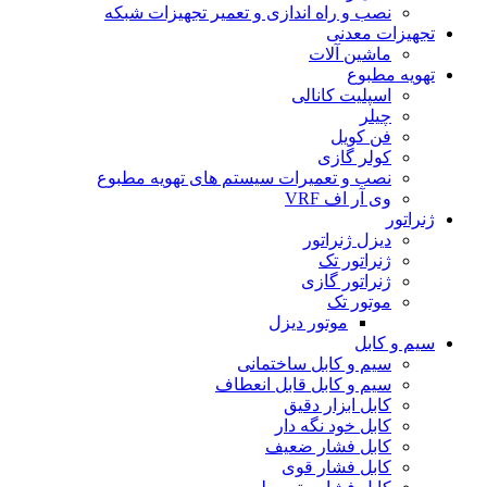
نصب و راه اندازی و تعمیر تجهیزات شبکه
تجهیزات معدنی
ماشین آلات
تهویه مطبوع
اسپلیت کانالی
چیلر
فن کویل
کولر گازی
نصب و تعمیرات سیستم های تهویه مطبوع
وی آر اف VRF
ژنراتور
دیزل ژنراتور
ژنراتور تک
ژنراتور گازی
موتور تک
موتور دیزل
سیم و کابل
سیم و کابل ساختمانی
سیم و کابل قابل انعطاف
کابل ابزار دقیق
کابل خود نگه دار
کابل فشار ضعیف
کابل فشار قوی