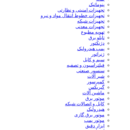
پنوماتیک
تجهیزات امنیتی و نظارتی
تجهیزات خطوط انتقال مواد و نیرو
تجهیزات شبکه
تجهیزات معدنی
تهویه مطبوع
تابلو برق
دژنکتور
پمپ هیدرولیک
ژنراتور
سیم و کابل
فیلتراسیون و تصفیه
سنسور صنعتی
شیر آلات
کمپرسور
گیربکس
ماشین آلات
موتور برق
کابل و اتصالات شبکه
هیدرولیک
موتور برق گازی
موتور پمپ
ابزار دقیق