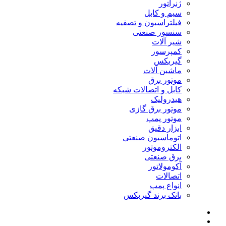
ژنراتور
سیم و کابل
فیلتراسیون و تصفیه
سنسور صنعتی
شیر آلات
کمپرسور
گیربکس
ماشین آلات
موتور برق
کابل و اتصالات شبکه
هیدرولیک
موتور برق گازی
موتور پمپ
ابزار دقیق
اتوماسیون صنعتی
الکتروموتور
برق صنعتی
آکومولاتور
اتصالات
انواع پمپ
بانک برند گیربکس