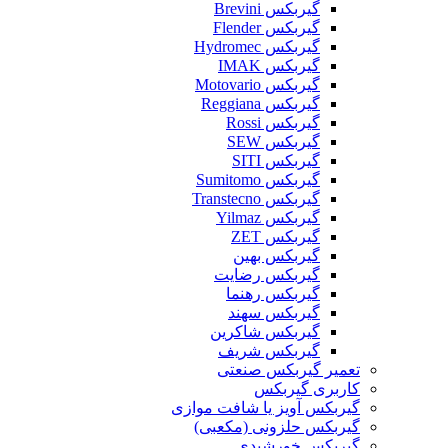
گیربکس Brevini
گیربکس Flender
گیربکس Hydromec
گیربکس IMAK
گیربکس Motovario
گیربکس Reggiana
گیربکس Rossi
گیربکس SEW
گیربکس SITI
گیربکس Sumitomo
گیربکس Transtecno
گیربکس Yilmaz
گیربکس ZET
گیربکس بهین
گیربکس رضایت
گیربکس رهنما
گیربکس سهند
گیربکس شاکرین
گیربکس شریف
تعمیر گیربکس صنعتی
کاربری گیربکس
گیربکس آویز یا شافت موازی
گیربکس حلزونی (مکعبی)
گیربکس خورشیدی