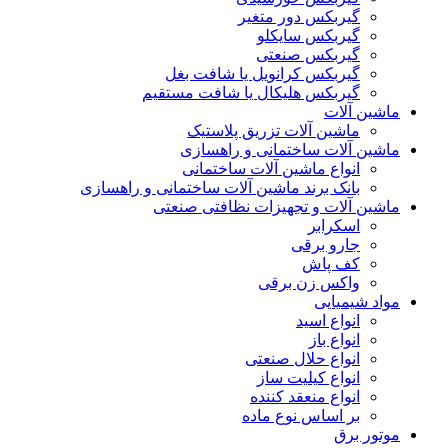
گیربکس دور متغیر
گیربکس سایکلو
گیربکس صنعتی
گیربکس کرانویل یا شافت بغل
گیربکس هلیکال یا شافت مستقیم
ماشین آلات
ماشین آلات تزریق پلاستیک
ماشین آلات ساختمانی و راهسازی
انواع ماشین آلات ساختمانی
بانک برند ماشین آلات ساختمانی و راهسازی
ماشین آلات و تجهیزات نظافتی صنعتی
اسکرابر
جارو برقی
کف پاش
واکس زن برقی
مواد شیمیایی
انواع اسید
انواع باز
انواع حلال صنعتی
انواع کیلیت ساز
انواع منعقد کننده
بر اساس نوع ماده
موتور برق