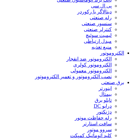
پی ال سی
دیتالاگر یا رکوردر
رله صنعتی
سنسور صنعتی
کنترلر صنعتی
لیمیت سوئیچ
مبدل ارتباطی
منبع تغذیه
الکتروموتور
الکتروموتور ضد انفجار
الکتروموتور کولری
الکتروموتور معمولی
نصب الکتروموتور و تعمیر الکتروموتور
برق صنعتی
اینورتر
بیمتال
تابلو برق
درایو DC
دژنکتور
رله حفاظت موتور
سافت استارتر
سروو موتور
کلید اتوماتیک کمپکت