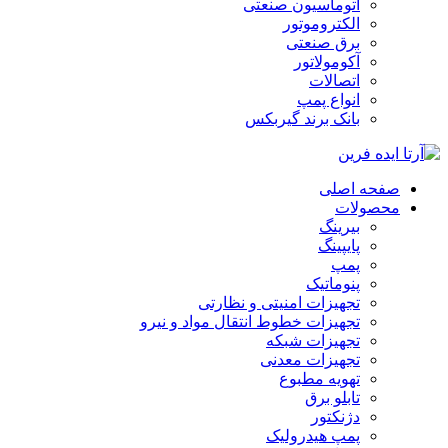
اتوماسیون صنعتی
الکتروموتور
برق صنعتی
آکومولاتور
اتصالات
انواع پمپ
بانک برند گیربکس
صفحه اصلی
محصولات
بیرینگ
پایپینگ
پمپ
پنوماتیک
تجهیزات امنیتی و نظارتی
تجهیزات خطوط انتقال مواد و نیرو
تجهیزات شبکه
تجهیزات معدنی
تهویه مطبوع
تابلو برق
دژنکتور
پمپ هیدرولیک