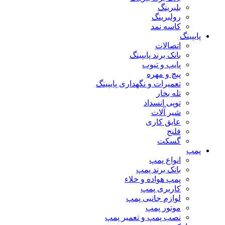
بلبرینگ
رولبرینگ
کاسه نمد
پایپینگ
اتصالات
بانک برند پایپینگ
پایپ و تیوب
پیچ و مهره
تعمیرات و نگهداری پایپینگ
تله بخار
توپی انسداد
شیر آلات
عایق کاری
فلنج
گسکت
پمپ
انواع پمپ
بانک برند پمپ
پمپ هواده و خلاء
کاربری پمپ
لوازم جانبی پمپ
موتور پمپ
نصب پمپ و تعمیر پمپ