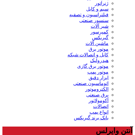
ژنراتور
سیم و کابل
فیلتراسیون و تصفیه
سنسور صنعتی
شیر آلات
کمپرسور
گیربکس
ماشین آلات
موتور برق
کابل و اتصالات شبکه
هیدرولیک
موتور برق گازی
موتور پمپ
ابزار دقیق
اتوماسیون صنعتی
الکتروموتور
برق صنعتی
آکومولاتور
اتصالات
انواع پمپ
بانک برند گیربکس
آنتن وایرلس