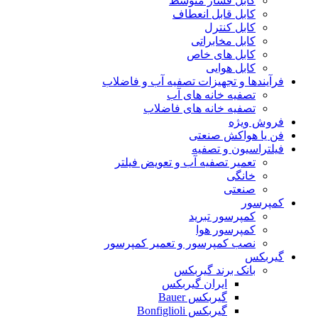
کابل فشار متوسط
کابل قابل انعطاف
کابل کنترل
کابل مخابراتی
کابل های خاص
کابل هوایی
فرآیندها و تجهیزات تصفیه آب و فاضلاب
تصفیه خانه های آب
تصفیه خانه های فاضلاب
فروش ویژه
فن یا هواکش صنعتی
فیلتراسیون و تصفیه
تعمیر تصفیه آب و تعویض فیلتر
خانگی
صنعتی
کمپرسور
کمپرسور تبرید
کمپرسور هوا
نصب کمپرسور و تعمیر کمپرسور
گیربکس
بانک برند گیربکس
ایران گیربکس
گیربکس Bauer
گیربکس Bonfiglioli