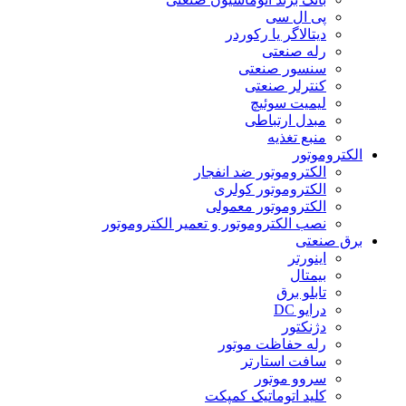
پی ال سی
دیتالاگر یا رکوردر
رله صنعتی
سنسور صنعتی
کنترلر صنعتی
لیمیت سوئیچ
مبدل ارتباطی
منبع تغذیه
الکتروموتور
الکتروموتور ضد انفجار
الکتروموتور کولری
الکتروموتور معمولی
نصب الکتروموتور و تعمیر الکتروموتور
برق صنعتی
اینورتر
بیمتال
تابلو برق
درایو DC
دژنکتور
رله حفاظت موتور
سافت استارتر
سروو موتور
کلید اتوماتیک کمپکت