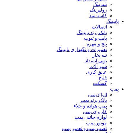
بلبرینگ
رولبرینگ
کاسه نمد
پایپینگ
اتصالات
بانک برند پایپینگ
پایپ و تیوب
پیچ و مهره
تعمیرات و نگهداری پایپینگ
تله بخار
توپی انسداد
شیر آلات
عایق کاری
فلنج
گسکت
پمپ
انواع پمپ
بانک برند پمپ
پمپ هواده و خلاء
کاربری پمپ
لوازم جانبی پمپ
موتور پمپ
نصب پمپ و تعمیر پمپ