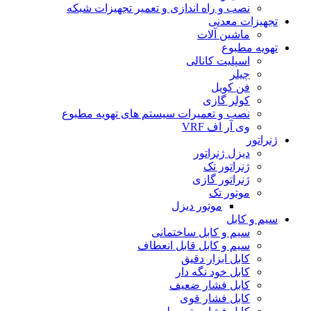
نصب و راه اندازی و تعمیر تجهیزات شبکه
تجهیزات معدنی
ماشین آلات
تهویه مطبوع
اسپلیت کانالی
چیلر
فن کویل
کولر گازی
نصب و تعمیرات سیستم های تهویه مطبوع
وی آر اف VRF
ژنراتور
دیزل ژنراتور
ژنراتور تک
ژنراتور گازی
موتور تک
موتور دیزل
سیم و کابل
سیم و کابل ساختمانی
سیم و کابل قابل انعطاف
کابل ابزار دقیق
کابل خود نگه دار
کابل فشار ضعیف
کابل فشار قوی