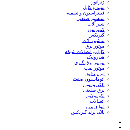
ژنراتور
سیم و کابل
فیلتراسیون و تصفیه
سنسور صنعتی
شیر آلات
کمپرسور
گیربکس
ماشین آلات
موتور برق
کابل و اتصالات شبکه
هیدرولیک
موتور برق گازی
موتور پمپ
ابزار دقیق
اتوماسیون صنعتی
الکتروموتور
برق صنعتی
آکومولاتور
اتصالات
انواع پمپ
بانک برند گیربکس