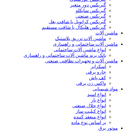
گیربکس دور متغیر
گیربکس سایکلو
گیربکس صنعتی
گیربکس کرانویل یا شافت بغل
گیربکس هلیکال یا شافت مستقیم
ماشین آلات
ماشین آلات تزریق پلاستیک
ماشین آلات ساختمانی و راهسازی
انواع ماشین آلات ساختمانی
بانک برند ماشین آلات ساختمانی و راهسازی
ماشین آلات و تجهیزات نظافتی صنعتی
اسکرابر
جارو برقی
کف پاش
واکس زن برقی
مواد شیمیایی
انواع اسید
انواع باز
انواع حلال صنعتی
انواع کیلیت ساز
انواع منعقد کننده
بر اساس نوع ماده
موتور برق