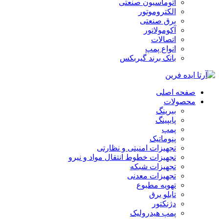
اتوماسیون صنعتی
الکتروموتور
برق صنعتی
آکومولاتور
اتصالات
انواع پمپ
بانک برند گیربکس
صفحه اصلی
محصولات
بیرینگ
پایپینگ
پمپ
پنوماتیک
تجهیزات امنیتی و نظارتی
تجهیزات خطوط انتقال مواد و نیرو
تجهیزات شبکه
تجهیزات معدنی
تهویه مطبوع
تابلو برق
دژنکتور
پمپ هیدرولیک