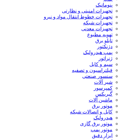
پنوماتیک
تجهیزات امنیتی و نظارتی
تجهیزات خطوط انتقال مواد و نیرو
تجهیزات شبکه
تجهیزات معدنی
تهویه مطبوع
تابلو برق
دژنکتور
پمپ هیدرولیک
ژنراتور
سیم و کابل
فیلتراسیون و تصفیه
سنسور صنعتی
شیر آلات
کمپرسور
گیربکس
ماشین آلات
موتور برق
کابل و اتصالات شبکه
هیدرولیک
موتور برق گازی
موتور پمپ
ابزار دقیق