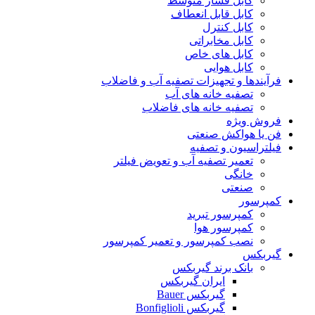
کابل فشار متوسط
کابل قابل انعطاف
کابل کنترل
کابل مخابراتی
کابل های خاص
کابل هوایی
فرآیندها و تجهیزات تصفیه آب و فاضلاب
تصفیه خانه های آب
تصفیه خانه های فاضلاب
فروش ویژه
فن یا هواکش صنعتی
فیلتراسیون و تصفیه
تعمیر تصفیه آب و تعویض فیلتر
خانگی
صنعتی
کمپرسور
کمپرسور تبرید
کمپرسور هوا
نصب کمپرسور و تعمیر کمپرسور
گیربکس
بانک برند گیربکس
ایران گیربکس
گیربکس Bauer
گیربکس Bonfiglioli