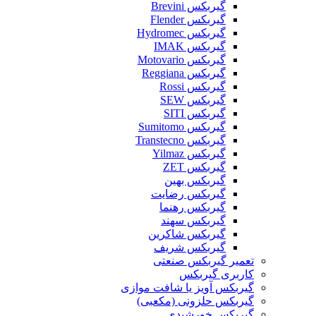
گیربکس Brevini
گیربکس Flender
گیربکس Hydromec
گیربکس IMAK
گیربکس Motovario
گیربکس Reggiana
گیربکس Rossi
گیربکس SEW
گیربکس SITI
گیربکس Sumitomo
گیربکس Transtecno
گیربکس Yilmaz
گیربکس ZET
گیربکس بهین
گیربکس رضایت
گیربکس رهنما
گیربکس سهند
گیربکس شاکرین
گیربکس شریف
تعمیر گیربکس صنعتی
کاربری گیربکس
گیربکس آویز یا شافت موازی
گیربکس حلزونی (مکعبی)
گیربکس خورشیدی