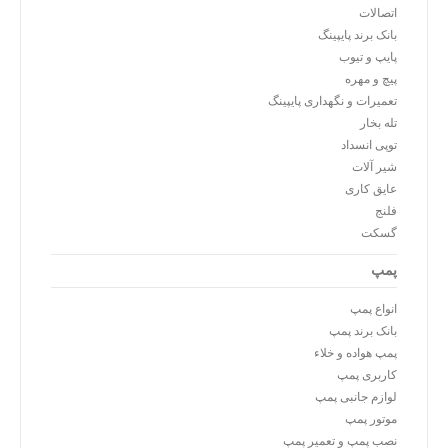
اتصالات
بانک برند پایپینگ
پایپ و تیوب
پیچ و مهره
تعمیرات و نگهداری پایپینگ
تله بخار
توپی انسداد
شیر آلات
عایق کاری
فلنج
گسکت
پمپ
انواع پمپ
بانک برند پمپ
پمپ هواده و خلاء
کاربری پمپ
لوازم جانبی پمپ
موتور پمپ
نصب پمپ و تعمیر پمپ