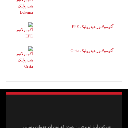
آکومولاتور هیدرولیک EPE
آکومولاتور هیدرولیک Orsta
شرکت آرتا ایده فرین عمده فعالیت آن خدمات رسانی،