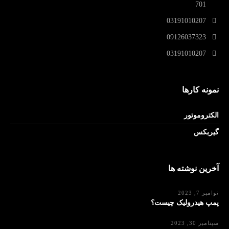
701
03191010207
09126037323
03191010207
نمونه کارها
الکتروموتور
گیربکس
آخرین نوشته ها
نوامبر 7, 2023
پمپ هیدرولیک چیست؟
سپتامبر 30, 2023