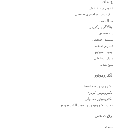
اچ ام آی
انکودر و خط کش
بانک برند اتوماسیون صنعتی
پی ال سی
دیتالاگر یا رکوردر
رله صنعتی
سنسور صنعتی
کنترلر صنعتی
لیمیت سوئیچ
مبدل ارتباطی
منبع تغذیه
الکتروموتور
الکتروموتور ضد انفجار
الکتروموتور کولری
الکتروموتور معمولی
نصب الکتروموتور و تعمیر الکتروموتور
برق صنعتی
اینورتر