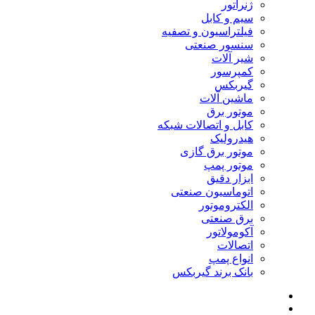
ژنراتور
سیم و کابل
فیلتراسیون و تصفیه
سنسور صنعتی
شیر آلات
کمپرسور
گیربکس
ماشین آلات
موتور برق
کابل و اتصالات شبکه
هیدرولیک
موتور برق گازی
موتور پمپ
ابزار دقیق
اتوماسیون صنعتی
الکتروموتور
برق صنعتی
آکومولاتور
اتصالات
انواع پمپ
بانک برند گیربکس