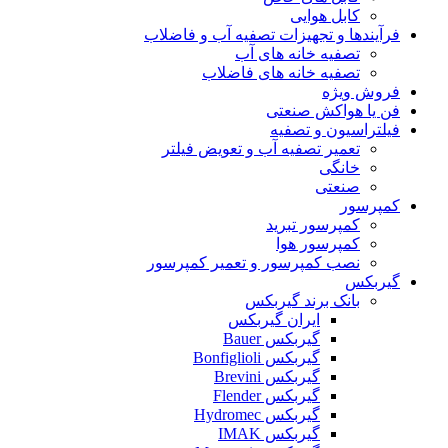
کابل هوایی
فرآیندها و تجهیزات تصفیه آب و فاضلاب
تصفیه خانه های آب
تصفیه خانه های فاضلاب
فروش ویژه
فن یا هواکش صنعتی
فیلتراسیون و تصفیه
تعمیر تصفیه آب و تعویض فیلتر
خانگی
صنعتی
کمپرسور
کمپرسور تبرید
کمپرسور هوا
نصب کمپرسور و تعمیر کمپرسور
گیربکس
بانک برند گیربکس
ایران گیربکس
گیربکس Bauer
گیربکس Bonfiglioli
گیربکس Brevini
گیربکس Flender
گیربکس Hydromec
گیربکس IMAK