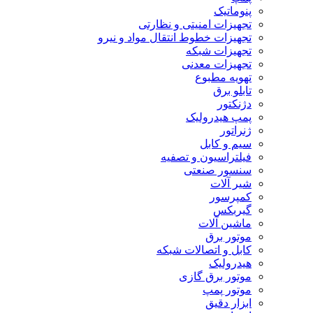
پنوماتیک
تجهیزات امنیتی و نظارتی
تجهیزات خطوط انتقال مواد و نیرو
تجهیزات شبکه
تجهیزات معدنی
تهویه مطبوع
تابلو برق
دژنکتور
پمپ هیدرولیک
ژنراتور
سیم و کابل
فیلتراسیون و تصفیه
سنسور صنعتی
شیر آلات
کمپرسور
گیربکس
ماشین آلات
موتور برق
کابل و اتصالات شبکه
هیدرولیک
موتور برق گازی
موتور پمپ
ابزار دقیق