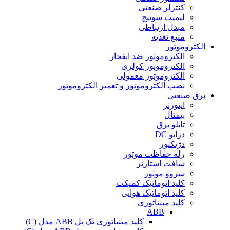
کنترلر صنعتی
لیمیت سوئیچ
مبدل ارتباطی
منبع تغذیه
الکتروموتور
الکتروموتور ضد انفجار
الکتروموتور کولری
الکتروموتور معمولی
نصب الکتروموتور و تعمیر الکتروموتور
برق صنعتی
اینورتر
بیمتال
تابلو برق
درایو DC
دژنکتور
رله حفاظت موتور
سافت استارتر
سروو موتور
کلید اتوماتیک کمپکت
کلید اتوماتیک هوایی
کلید مینیاتوری
ABB
کلید مینیاتوری تک پل ABB مدل (C)