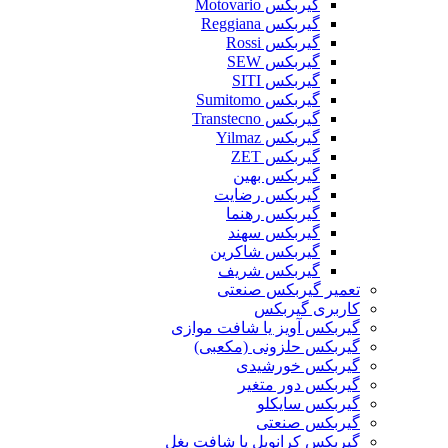
گیربکس Motovario
گیربکس Reggiana
گیربکس Rossi
گیربکس SEW
گیربکس SITI
گیربکس Sumitomo
گیربکس Transtecno
گیربکس Yilmaz
گیربکس ZET
گیربکس بهین
گیربکس رضایت
گیربکس رهنما
گیربکس سهند
گیربکس شاکرین
گیربکس شریف
تعمیر گیربکس صنعتی
کاربری گیربکس
گیربکس آویز یا شافت موازی
گیربکس حلزونی (مکعبی)
گیربکس خورشیدی
گیربکس دور متغیر
گیربکس سایکلو
گیربکس صنعتی
گیربکس کرانویل یا شافت بغل