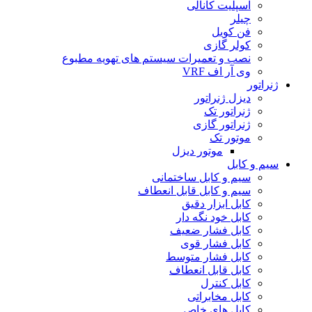
اسپلیت کانالی
چیلر
فن کویل
کولر گازی
نصب و تعمیرات سیستم های تهویه مطبوع
وی آر اف VRF
ژنراتور
دیزل ژنراتور
ژنراتور تک
ژنراتور گازی
موتور تک
موتور دیزل
سیم و کابل
سیم و کابل ساختمانی
سیم و کابل قابل انعطاف
کابل ابزار دقیق
کابل خود نگه دار
کابل فشار ضعیف
کابل فشار قوی
کابل فشار متوسط
کابل قابل انعطاف
کابل کنترل
کابل مخابراتی
کابل های خاص