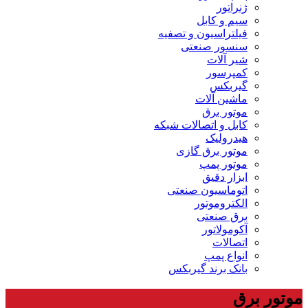
ژنراتور
سیم و کابل
فیلتراسیون و تصفیه
سنسور صنعتی
شیر آلات
کمپرسور
گیربکس
ماشین آلات
موتور برق
کابل و اتصالات شبکه
هیدرولیک
موتور برق گازی
موتور پمپ
ابزار دقیق
اتوماسیون صنعتی
الکتروموتور
برق صنعتی
آکومولاتور
اتصالات
انواع پمپ
بانک برند گیربکس
موتور برق