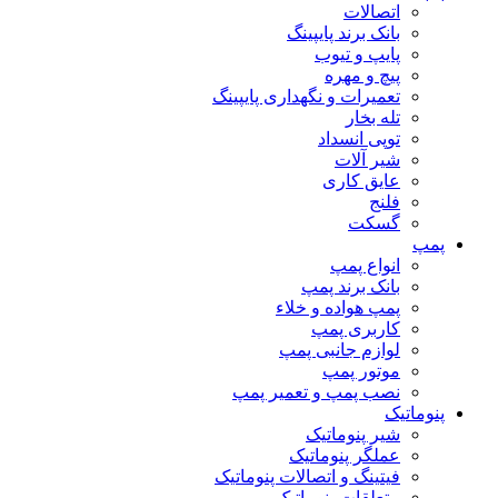
اتصالات
بانک برند پایپینگ
پایپ و تیوب
پیچ و مهره
تعمیرات و نگهداری پایپینگ
تله بخار
توپی انسداد
شیر آلات
عایق کاری
فلنج
گسکت
پمپ
انواع پمپ
بانک برند پمپ
پمپ هواده و خلاء
کاربری پمپ
لوازم جانبی پمپ
موتور پمپ
نصب پمپ و تعمیر پمپ
پنوماتیک
شیر پنوماتیک
عملگر پنوماتیک
فیتینگ و اتصالات پنوماتیک
متعلقات پنوماتیک