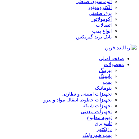
اتوماسیون صنعتی
الکتروموتور
برق صنعتی
آکومولاتور
اتصالات
انواع پمپ
بانک برند گیربکس
صفحه اصلی
محصولات
بیرینگ
پایپینگ
پمپ
پنوماتیک
تجهیزات امنیتی و نظارتی
تجهیزات خطوط انتقال مواد و نیرو
تجهیزات شبکه
تجهیزات معدنی
تهویه مطبوع
تابلو برق
دژنکتور
پمپ هیدرولیک