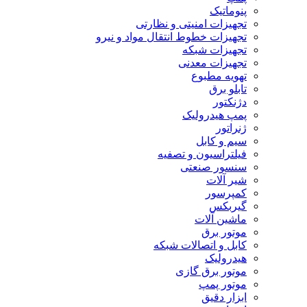
پنوماتیک
تجهیزات امنیتی و نظارتی
تجهیزات خطوط انتقال مواد و نیرو
تجهیزات شبکه
تجهیزات معدنی
تهویه مطبوع
تابلو برق
دژنکتور
پمپ هیدرولیک
ژنراتور
سیم و کابل
فیلتراسیون و تصفیه
سنسور صنعتی
شیر آلات
کمپرسور
گیربکس
ماشین آلات
موتور برق
کابل و اتصالات شبکه
هیدرولیک
موتور برق گازی
موتور پمپ
ابزار دقیق