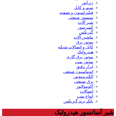
ژنراتور
سیم و کابل
فیلتراسیون و تصفیه
سنسور صنعتی
شیر آلات
کمپرسور
گیربکس
ماشین آلات
موتور برق
کابل و اتصالات شبکه
هیدرولیک
موتور برق گازی
موتور پمپ
ابزار دقیق
اتوماسیون صنعتی
الکتروموتور
برق صنعتی
آکومولاتور
اتصالات
انواع پمپ
بانک برند گیربکس
شیر آسانسور هیدرولیک