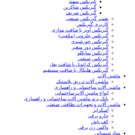
گیربکس سهند
گیربکس شاکرین
گیربکس شریف
تعمیر گیربکس صنعتی
کاربری گیربکس
گیربکس آویز یا شافت موازی
گیربکس حلزونی (مکعبی)
گیربکس خورشیدی
گیربکس دور متغیر
گیربکس سایکلو
گیربکس صنعتی
گیربکس کرانویل یا شافت بغل
گیربکس هلیکال یا شافت مستقیم
ماشین آلات
ماشین آلات تزریق پلاستیک
ماشین آلات ساختمانی و راهسازی
انواع ماشین آلات ساختمانی
بانک برند ماشین آلات ساختمانی و راهسازی
ماشین آلات و تجهیزات نظافتی صنعتی
اسکرابر
جارو برقی
کف پاش
واکس زن برقی
مواد شیمیایی