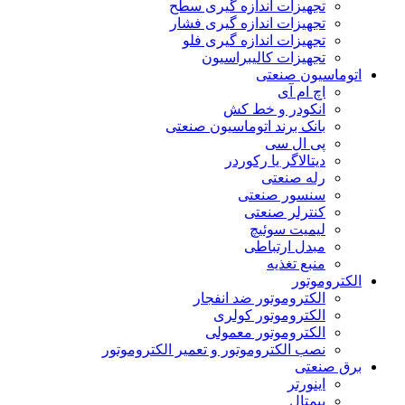
تجهیزات اندازه گیری سطح
تجهیزات اندازه گیری فشار
تجهیزات اندازه گیری فلو
تجهیزات کالیبراسیون
اتوماسیون صنعتی
اچ ام آی
انکودر و خط کش
بانک برند اتوماسیون صنعتی
پی ال سی
دیتالاگر یا رکوردر
رله صنعتی
سنسور صنعتی
کنترلر صنعتی
لیمیت سوئیچ
مبدل ارتباطی
منبع تغذیه
الکتروموتور
الکتروموتور ضد انفجار
الکتروموتور کولری
الکتروموتور معمولی
نصب الکتروموتور و تعمیر الکتروموتور
برق صنعتی
اینورتر
بیمتال