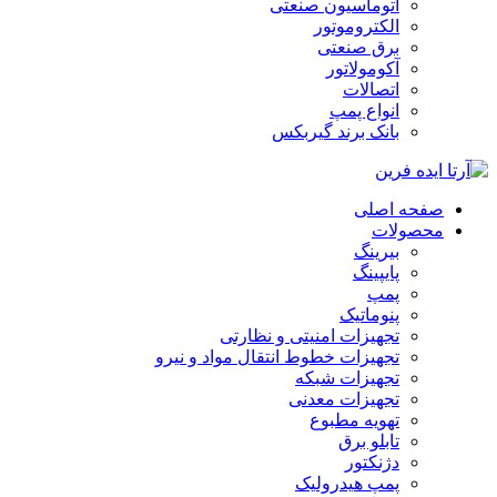
اتوماسیون صنعتی
الکتروموتور
برق صنعتی
آکومولاتور
اتصالات
انواع پمپ
بانک برند گیربکس
صفحه اصلی
محصولات
بیرینگ
پایپینگ
پمپ
پنوماتیک
تجهیزات امنیتی و نظارتی
تجهیزات خطوط انتقال مواد و نیرو
تجهیزات شبکه
تجهیزات معدنی
تهویه مطبوع
تابلو برق
دژنکتور
پمپ هیدرولیک