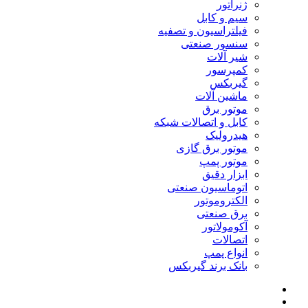
ژنراتور
سیم و کابل
فیلتراسیون و تصفیه
سنسور صنعتی
شیر آلات
کمپرسور
گیربکس
ماشین آلات
موتور برق
کابل و اتصالات شبکه
هیدرولیک
موتور برق گازی
موتور پمپ
ابزار دقیق
اتوماسیون صنعتی
الکتروموتور
برق صنعتی
آکومولاتور
اتصالات
انواع پمپ
بانک برند گیربکس