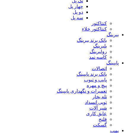
تک پل
چهار پل
دو پل
سه پل
کنتاکتور
کنتاکتور خلاء
بیرینگ
بانک برند بیرینگ
بلبرینگ
رولبرینگ
کاسه نمد
پایپینگ
اتصالات
بانک برند پایپینگ
پایپ و تیوب
پیچ و مهره
تعمیرات و نگهداری پایپینگ
تله بخار
توپی انسداد
شیر آلات
عایق کاری
فلنج
گسکت
پمپ