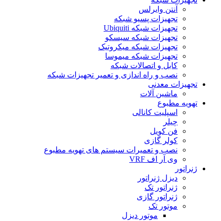
آنتن وایرلس
تجهیزات پسیو شبکه
تجهیزات شبکه Ubiquiti
تجهیزات شبکه سیسکو
تجهیزات شبکه میکروتیک
تجهیزات شبکه میموسا
کابل و اتصالات شبکه
نصب و راه اندازی و تعمیر تجهیزات شبکه
تجهیزات معدنی
ماشین آلات
تهویه مطبوع
اسپلیت کانالی
چیلر
فن کویل
کولر گازی
نصب و تعمیرات سیستم های تهویه مطبوع
وی آر اف VRF
ژنراتور
دیزل ژنراتور
ژنراتور تک
ژنراتور گازی
موتور تک
موتور دیزل