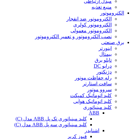
مبدل ارتباطی
منبع تغذیه
الکتروموتور
الکتروموتور ضد انفجار
الکتروموتور کولری
الکتروموتور معمولی
نصب الکتروموتور و تعمیر الکتروموتور
برق صنعتی
اینورتر
بیمتال
تابلو برق
درایو DC
دژنکتور
رله حفاظت موتور
سافت استارتر
سروو موتور
کلید اتوماتیک کمپکت
کلید اتوماتیک هوایی
کلید مینیاتوری
ABB
کلید مینیاتوری تک پل ABB مدل (C)
کلید مینیاتوری سه پل ABB مدل (C)
اشنایدر
فیوز کریر