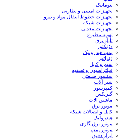
پنوماتیک
تجهیزات امنیتی و نظارتی
تجهیزات خطوط انتقال مواد و نیرو
تجهیزات شبکه
تجهیزات معدنی
تهویه مطبوع
تابلو برق
دژنکتور
پمپ هیدرولیک
ژنراتور
سیم و کابل
فیلتراسیون و تصفیه
سنسور صنعتی
شیر آلات
کمپرسور
گیربکس
ماشین آلات
موتور برق
کابل و اتصالات شبکه
هیدرولیک
موتور برق گازی
موتور پمپ
ابزار دقیق