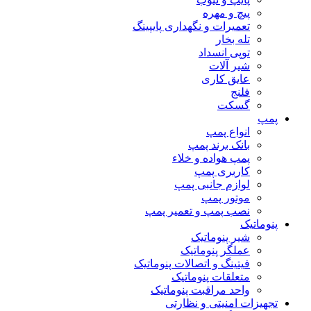
پیچ و مهره
تعمیرات و نگهداری پایپینگ
تله بخار
توپی انسداد
شیر آلات
عایق کاری
فلنج
گسکت
پمپ
انواع پمپ
بانک برند پمپ
پمپ هواده و خلاء
کاربری پمپ
لوازم جانبی پمپ
موتور پمپ
نصب پمپ و تعمیر پمپ
پنوماتیک
شیر پنوماتیک
عملگر پنوماتیک
فیتینگ و اتصالات پنوماتیک
متعلقات پنوماتیک
واحد مراقبت پنوماتیک
تجهیزات امنیتی و نظارتی