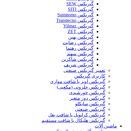
گیربکس SEW
گیربکس SITI
گیربکس Sumitomo
گیربکس Transtecno
گیربکس Yilmaz
گیربکس ZET
گیربکس بهین
گیربکس رضایت
گیربکس رهنما
گیربکس سهند
گیربکس شاکرین
گیربکس شریف
تعمیر گیربکس صنعتی
کاربری گیربکس
گیربکس آویز یا شافت موازی
گیربکس حلزونی (مکعبی)
گیربکس خورشیدی
گیربکس دور متغیر
گیربکس سایکلو
گیربکس صنعتی
گیربکس کرانویل یا شافت بغل
گیربکس هلیکال یا شافت مستقیم
ماشین آلات