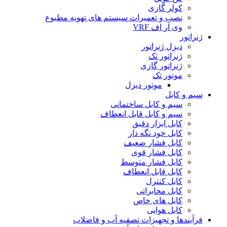
کولر گازی
نصب و تعمیرات سیستم های تهویه مطبوع
وی آر اف VRF
ژنراتور
دیزل ژنراتور
ژنراتور تک
ژنراتور گازی
موتور تک
موتور دیزل
سیم و کابل
سیم و کابل ساختمانی
سیم و کابل قابل انعطاف
کابل ابزار دقیق
کابل خود نگه دار
کابل فشار ضعیف
کابل فشار قوی
کابل فشار متوسط
کابل قابل انعطاف
کابل کنترل
کابل مخابراتی
کابل های خاص
کابل هوایی
فرآیندها و تجهیزات تصفیه آب و فاضلاب