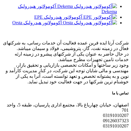
آکومولاتور هیدرولیک
Dekema
آکومولاتور هیدرولیک EPE
آکومولاتور هیدرولیک Orsta
شرکت آرتا ایده فرین عمده فعالیت آن خدمات رسانی، به شرکتهای
فعال در زمینه نفت، گاز، پتروشیمی، فولاد و سیمان میباشد.
در حال حاضر به عنوان یکی از شرکتهای پیشرو در زمینه ارئه
خدمات تامین تجهیزات مطرح میباشد.
وجود زیر ساختها و امکانات تخصصی بازاریابی و تحقیق بازار،
مهندسی و مالی شایان توجه این شرکت، در کنار مدیریت کارآمد و
نوین و به پشتوانه تخصص و تعهد توانسته است، آنرا به یکی از
خوشنام ترین شرکتها در جهت فعالیت خود تبدیل نماید.
تماس با ما
اصفهان، خیابان چهارباغ بالا، مجتمع اداری پارسیان، طبقه 5، واحد
701
03191010207
09126037323
03191010207