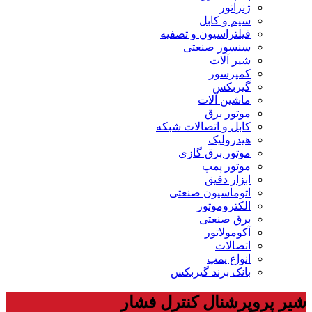
ژنراتور
سیم و کابل
فیلتراسیون و تصفیه
سنسور صنعتی
شیر آلات
کمپرسور
گیربکس
ماشین آلات
موتور برق
کابل و اتصالات شبکه
هیدرولیک
موتور برق گازی
موتور پمپ
ابزار دقیق
اتوماسیون صنعتی
الکتروموتور
برق صنعتی
آکومولاتور
اتصالات
انواع پمپ
بانک برند گیربکس
شیر پروپرشنال کنترل فشار