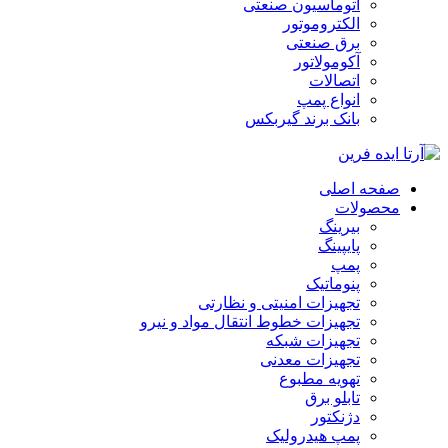
اتوماسیون صنعتی
الکتروموتور
برق صنعتی
آکومولاتور
اتصالات
انواع پمپ
بانک برند گیربکس
صفحه اصلی
محصولات
بیرینگ
پایپینگ
پمپ
پنوماتیک
تجهیزات امنیتی و نظارتی
تجهیزات خطوط انتقال مواد و نیرو
تجهیزات شبکه
تجهیزات معدنی
تهویه مطبوع
تابلو برق
دژنکتور
پمپ هیدرولیک