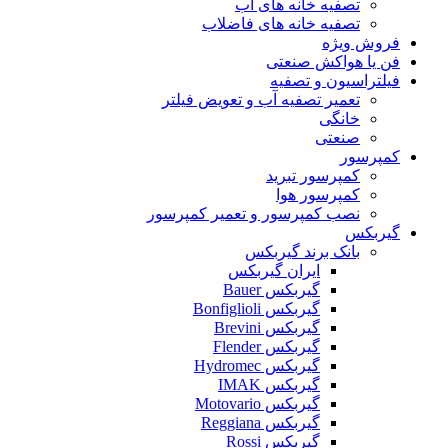
تصفیه خانه های آب
تصفیه خانه های فاضلاب
فروش ویژه
فن یا هواکش صنعتی
فیلتراسیون و تصفیه
تعمیر تصفیه آب و تعویض فیلتر
خانگی
صنعتی
کمپرسور
کمپرسور تبرید
کمپرسور هوا
نصب کمپرسور و تعمیر کمپرسور
گیربکس
بانک برند گیربکس
ایران گیربکس
گیربکس Bauer
گیربکس Bonfiglioli
گیربکس Brevini
گیربکس Flender
گیربکس Hydromec
گیربکس IMAK
گیربکس Motovario
گیربکس Reggiana
گیربکس Rossi