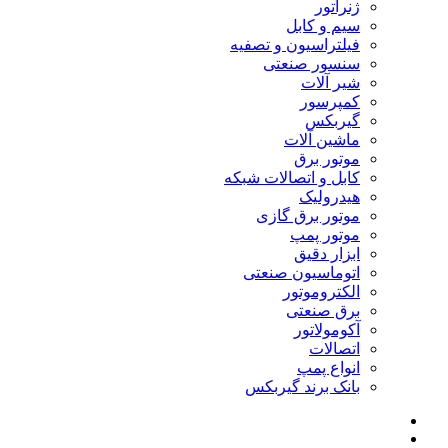
ژنراتور
سیم و کابل
فیلتراسیون و تصفیه
سنسور صنعتی
شیر آلات
کمپرسور
گیربکس
ماشین آلات
موتور برق
کابل و اتصالات شبکه
هیدرولیک
موتور برق گازی
موتور پمپ
ابزار دقیق
اتوماسیون صنعتی
الکتروموتور
برق صنعتی
آکومولاتور
اتصالات
انواع پمپ
بانک برند گیربکس