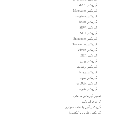
گیربکس IMAK
گیربکس Motovario
گیربکس Reggiana
گیربکس Rossi
گیربکس SEW
گیربکس SITI
گیربکس Sumitomo
گیربکس Transtecno
گیربکس Yilmaz
گیربکس ZET
گیربکس بهین
گیربکس رضایت
گیربکس رهنما
گیربکس سهند
گیربکس شاکرین
گیربکس شریف
تعمیر گیربکس صنعتی
کاربری گیربکس
گیربکس آویز یا شافت موازی
گیربکس حلزونی (مکعبی)