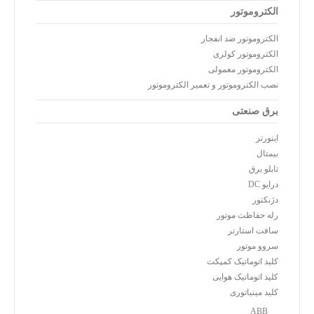
الکتروموتور
الکتروموتور ضد انفجار
الکتروموتور کولری
الکتروموتور معمولی
نصب الکتروموتور و تعمیر الکتروموتور
برق صنعتی
اینورتر
بیمتال
تابلو برق
درایو DC
دژنکتور
رله حفاظت موتور
سافت استارتر
سروو موتور
کلید اتوماتیک کمپکت
کلید اتوماتیک هوایی
کلید مینیاتوری
ABB