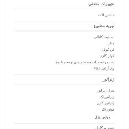
تجهیزات معدنی
ماشین آلات
تهویه مطبوع
اسپلیت کانالی
چیلر
فن کویل
کولر گازی
نصب و تعمیرات سیستم های تهویه مطبوع
وی آر اف VRF
ژنراتور
دیزل ژنراتور
ژنراتور تک
ژنراتور گازی
موتور تک
موتور دیزل
سیم و کابل