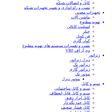
کابل و اتصالات شبکه
نصب و راه اندازی و تعمیر تجهیزات شبکه
تجهیزات معدنی
ماشین آلات
تهویه مطبوع
اسپلیت کانالی
چیلر
فن کویل
کولر گازی
نصب و تعمیرات سیستم های تهویه مطبوع
وی آر اف VRF
ژنراتور
دیزل ژنراتور
ژنراتور تک
ژنراتور گازی
موتور تک
موتور دیزل
سیم و کابل
سیم و کابل ساختمانی
سیم و کابل قابل انعطاف
کابل ابزار دقیق
کابل خود نگه دار
کابل فشار ضعیف