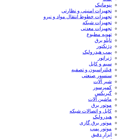
پنوماتیک
تجهیزات امنیتی و نظارتی
تجهیزات خطوط انتقال مواد و نیرو
تجهیزات شبکه
تجهیزات معدنی
تهویه مطبوع
تابلو برق
دژنکتور
پمپ هیدرولیک
ژنراتور
سیم و کابل
فیلتراسیون و تصفیه
سنسور صنعتی
شیر آلات
کمپرسور
گیربکس
ماشین آلات
موتور برق
کابل و اتصالات شبکه
هیدرولیک
موتور برق گازی
موتور پمپ
ابزار دقیق