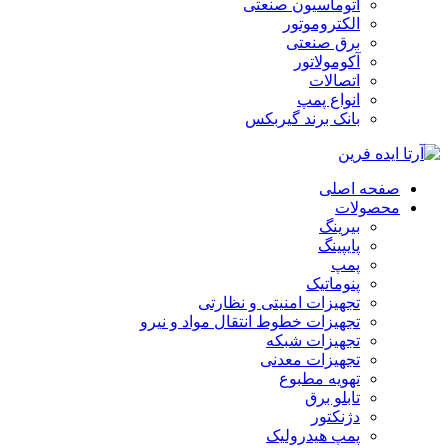
اتوماسیون صنعتی
الکتروموتور
برق صنعتی
آکومولاتور
اتصالات
انواع پمپ
بانک برند گیربکس
صفحه اصلی
محصولات
بیرینگ
پایپینگ
پمپ
پنوماتیک
تجهیزات امنیتی و نظارتی
تجهیزات خطوط انتقال مواد و نیرو
تجهیزات شبکه
تجهیزات معدنی
تهویه مطبوع
تابلو برق
دژنکتور
پمپ هیدرولیک