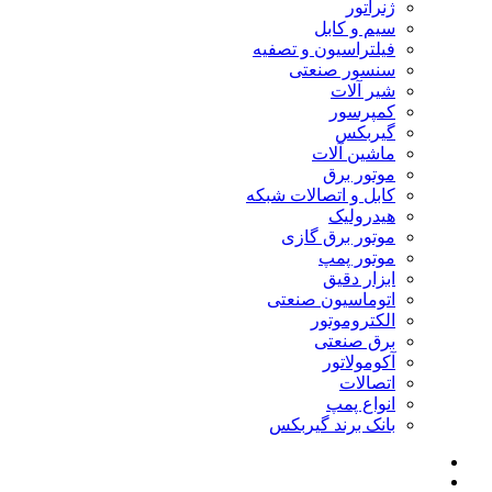
ژنراتور
سیم و کابل
فیلتراسیون و تصفیه
سنسور صنعتی
شیر آلات
کمپرسور
گیربکس
ماشین آلات
موتور برق
کابل و اتصالات شبکه
هیدرولیک
موتور برق گازی
موتور پمپ
ابزار دقیق
اتوماسیون صنعتی
الکتروموتور
برق صنعتی
آکومولاتور
اتصالات
انواع پمپ
بانک برند گیربکس