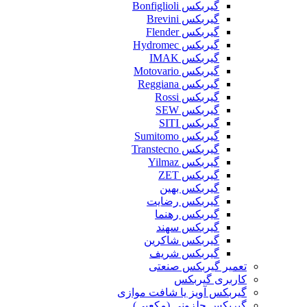
گیربکس Bonfiglioli
گیربکس Brevini
گیربکس Flender
گیربکس Hydromec
گیربکس IMAK
گیربکس Motovario
گیربکس Reggiana
گیربکس Rossi
گیربکس SEW
گیربکس SITI
گیربکس Sumitomo
گیربکس Transtecno
گیربکس Yilmaz
گیربکس ZET
گیربکس بهین
گیربکس رضایت
گیربکس رهنما
گیربکس سهند
گیربکس شاکرین
گیربکس شریف
تعمیر گیربکس صنعتی
کاربری گیربکس
گیربکس آویز یا شافت موازی
گیربکس حلزونی (مکعبی)