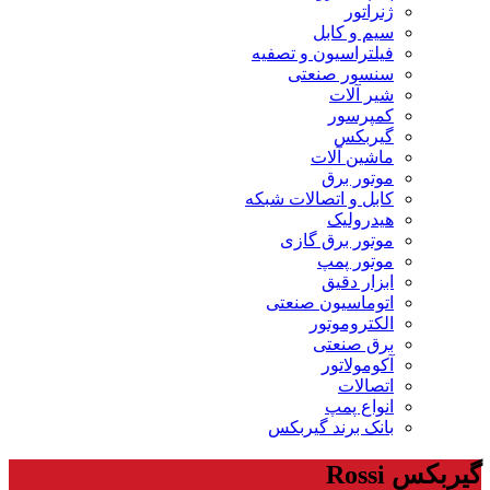
ژنراتور
سیم و کابل
فیلتراسیون و تصفیه
سنسور صنعتی
شیر آلات
کمپرسور
گیربکس
ماشین آلات
موتور برق
کابل و اتصالات شبکه
هیدرولیک
موتور برق گازی
موتور پمپ
ابزار دقیق
اتوماسیون صنعتی
الکتروموتور
برق صنعتی
آکومولاتور
اتصالات
انواع پمپ
بانک برند گیربکس
گیربکس Rossi