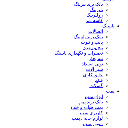
بانک برند بیرینگ
بلبرینگ
رولبرینگ
کاسه نمد
پایپینگ
اتصالات
بانک برند پایپینگ
پایپ و تیوب
پیچ و مهره
تعمیرات و نگهداری پایپینگ
تله بخار
توپی انسداد
شیر آلات
عایق کاری
فلنج
گسکت
پمپ
انواع پمپ
بانک برند پمپ
پمپ هواده و خلاء
کاربری پمپ
لوازم جانبی پمپ
موتور پمپ