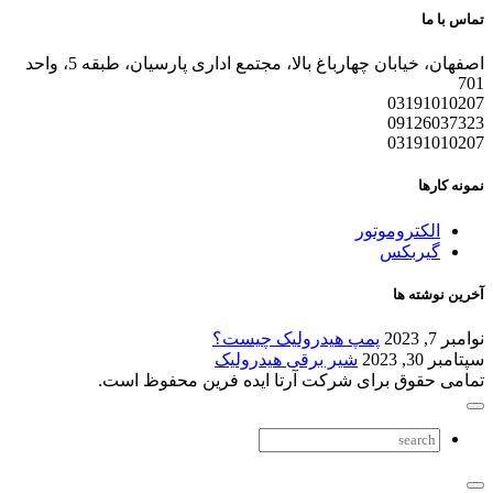
تماس با ما
اصفهان، خیابان چهارباغ بالا، مجتمع اداری پارسیان، طبقه 5، واحد
701
03191010207
09126037323
03191010207
نمونه کارها
الکتروموتور
گیربکس
آخرین نوشته ها
نوامبر 7, 2023
پمپ هیدرولیک چیست؟
سپتامبر 30, 2023
شیر برقی هیدرولیک
تمامی حقوق برای شرکت آرتا ایده فرین محفوظ است.