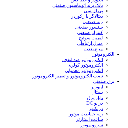
بانک برند اتوماسیون صنعتی
پی ال سی
دیتالاگر یا رکوردر
رله صنعتی
سنسور صنعتی
کنترلر صنعتی
لیمیت سوئیچ
مبدل ارتباطی
منبع تغذیه
الکتروموتور
الکتروموتور ضد انفجار
الکتروموتور کولری
الکتروموتور معمولی
نصب الکتروموتور و تعمیر الکتروموتور
برق صنعتی
اینورتر
بیمتال
تابلو برق
درایو DC
دژنکتور
رله حفاظت موتور
سافت استارتر
سروو موتور