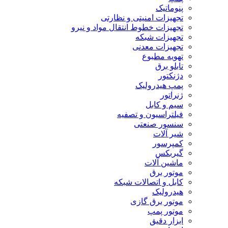
پنوماتیک
تجهیزات امنیتی و نظارتی
تجهیزات خطوط انتقال مواد و نیرو
تجهیزات شبکه
تجهیزات معدنی
تهویه مطبوع
تابلو برق
دژنکتور
پمپ هیدرولیک
ژنراتور
سیم و کابل
فیلتراسیون و تصفیه
سنسور صنعتی
شیر آلات
کمپرسور
گیربکس
ماشین آلات
موتور برق
کابل و اتصالات شبکه
هیدرولیک
موتور برق گازی
موتور پمپ
ابزار دقیق