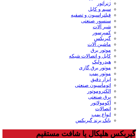
ژنراتور
سیم و کابل
فیلتراسیون و تصفیه
سنسور صنعتی
شیر آلات
کمپرسور
گیربکس
ماشین آلات
موتور برق
کابل و اتصالات شبکه
هیدرولیک
موتور برق گازی
موتور پمپ
ابزار دقیق
اتوماسیون صنعتی
الکتروموتور
برق صنعتی
آکومولاتور
اتصالات
انواع پمپ
بانک برند گیربکس
گیربکس هلیکال یا شافت مستقیم