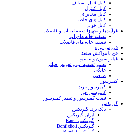
کابل قابل انعطاف
کابل کنترل
کابل مخابراتی
کابل های خاص
کابل هوایی
فرآیندها و تجهیزات تصفیه آب و فاضلاب
تصفیه خانه های آب
تصفیه خانه های فاضلاب
فروش ویژه
فن یا هواکش صنعتی
فیلتراسیون و تصفیه
تعمیر تصفیه آب و تعویض فیلتر
خانگی
صنعتی
کمپرسور
کمپرسور تبرید
کمپرسور هوا
نصب کمپرسور و تعمیر کمپرسور
گیربکس
بانک برند گیربکس
ایران گیربکس
گیربکس Bauer
گیربکس Bonfiglioli
گیربکس Brevini