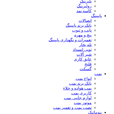
بلبرینگ
رولبرینگ
کاسه نمد
پایپینگ
اتصالات
بانک برند پایپینگ
پایپ و تیوب
پیچ و مهره
تعمیرات و نگهداری پایپینگ
تله بخار
توپی انسداد
شیر آلات
عایق کاری
فلنج
گسکت
پمپ
انواع پمپ
بانک برند پمپ
پمپ هواده و خلاء
کاربری پمپ
لوازم جانبی پمپ
موتور پمپ
نصب پمپ و تعمیر پمپ
پنوماتیک