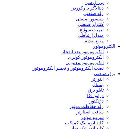
پی ال سی
دیتالاگر یا رکوردر
رله صنعتی
سنسور صنعتی
کنترلر صنعتی
لیمیت سوئیچ
مبدل ارتباطی
منبع تغذیه
الکتروموتور
الکتروموتور ضد انفجار
الکتروموتور کولری
الکتروموتور معمولی
نصب الکتروموتور و تعمیر الکتروموتور
برق صنعتی
اینورتر
بیمتال
تابلو برق
درایو DC
دژنکتور
رله حفاظت موتور
سافت استارتر
سروو موتور
کلید اتوماتیک کمپکت
کلید اتوماتیک هوایی