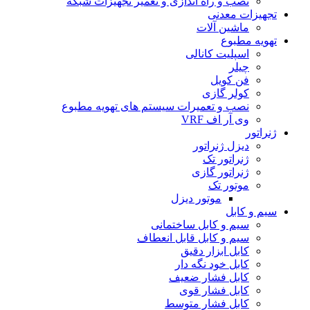
نصب و راه اندازی و تعمیر تجهیزات شبکه
تجهیزات معدنی
ماشین آلات
تهویه مطبوع
اسپلیت کانالی
چیلر
فن کویل
کولر گازی
نصب و تعمیرات سیستم های تهویه مطبوع
وی آر اف VRF
ژنراتور
دیزل ژنراتور
ژنراتور تک
ژنراتور گازی
موتور تک
موتور دیزل
سیم و کابل
سیم و کابل ساختمانی
سیم و کابل قابل انعطاف
کابل ابزار دقیق
کابل خود نگه دار
کابل فشار ضعیف
کابل فشار قوی
کابل فشار متوسط