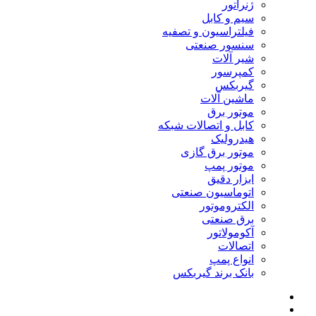
ژنراتور
سیم و کابل
فیلتراسیون و تصفیه
سنسور صنعتی
شیر آلات
کمپرسور
گیربکس
ماشین آلات
موتور برق
کابل و اتصالات شبکه
هیدرولیک
موتور برق گازی
موتور پمپ
ابزار دقیق
اتوماسیون صنعتی
الکتروموتور
برق صنعتی
آکومولاتور
اتصالات
انواع پمپ
بانک برند گیربکس