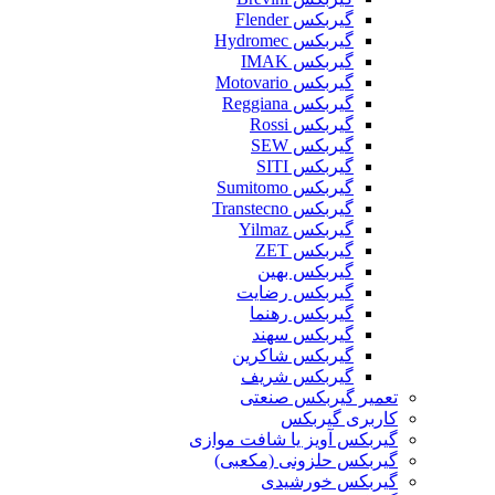
گیربکس Flender
گیربکس Hydromec
گیربکس IMAK
گیربکس Motovario
گیربکس Reggiana
گیربکس Rossi
گیربکس SEW
گیربکس SITI
گیربکس Sumitomo
گیربکس Transtecno
گیربکس Yilmaz
گیربکس ZET
گیربکس بهین
گیربکس رضایت
گیربکس رهنما
گیربکس سهند
گیربکس شاکرین
گیربکس شریف
تعمیر گیربکس صنعتی
کاربری گیربکس
گیربکس آویز یا شافت موازی
گیربکس حلزونی (مکعبی)
گیربکس خورشیدی