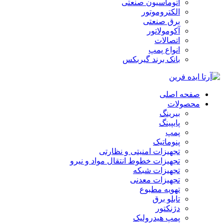
اتوماسیون صنعتی
الکتروموتور
برق صنعتی
آکومولاتور
اتصالات
انواع پمپ
بانک برند گیربکس
صفحه اصلی
محصولات
بیرینگ
پایپینگ
پمپ
پنوماتیک
تجهیزات امنیتی و نظارتی
تجهیزات خطوط انتقال مواد و نیرو
تجهیزات شبکه
تجهیزات معدنی
تهویه مطبوع
تابلو برق
دژنکتور
پمپ هیدرولیک