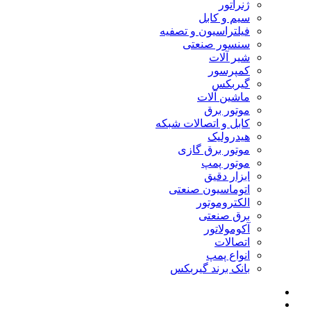
ژنراتور
سیم و کابل
فیلتراسیون و تصفیه
سنسور صنعتی
شیر آلات
کمپرسور
گیربکس
ماشین آلات
موتور برق
کابل و اتصالات شبکه
هیدرولیک
موتور برق گازی
موتور پمپ
ابزار دقیق
اتوماسیون صنعتی
الکتروموتور
برق صنعتی
آکومولاتور
اتصالات
انواع پمپ
بانک برند گیربکس