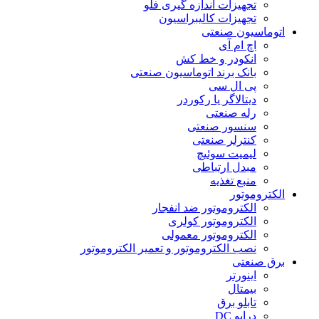
تجهیزات اندازه گیری فلو
تجهیزات کالیبراسیون
اتوماسیون صنعتی
اچ ام آی
انکودر و خط کش
بانک برند اتوماسیون صنعتی
پی ال سی
دیتالاگر یا رکوردر
رله صنعتی
سنسور صنعتی
کنترلر صنعتی
لیمیت سوئیچ
مبدل ارتباطی
منبع تغذیه
الکتروموتور
الکتروموتور ضد انفجار
الکتروموتور کولری
الکتروموتور معمولی
نصب الکتروموتور و تعمیر الکتروموتور
برق صنعتی
اینورتر
بیمتال
تابلو برق
درایو DC