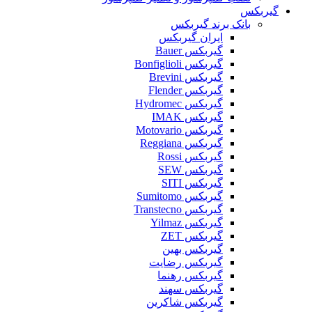
گیربکس
بانک برند گیربکس
ایران گیربکس
گیربکس Bauer
گیربکس Bonfiglioli
گیربکس Brevini
گیربکس Flender
گیربکس Hydromec
گیربکس IMAK
گیربکس Motovario
گیربکس Reggiana
گیربکس Rossi
گیربکس SEW
گیربکس SITI
گیربکس Sumitomo
گیربکس Transtecno
گیربکس Yilmaz
گیربکس ZET
گیربکس بهین
گیربکس رضایت
گیربکس رهنما
گیربکس سهند
گیربکس شاکرین