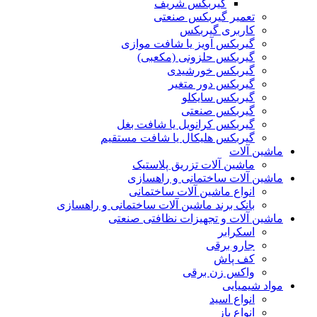
گیربکس شریف
تعمیر گیربکس صنعتی
کاربری گیربکس
گیربکس آویز یا شافت موازی
گیربکس حلزونی (مکعبی)
گیربکس خورشیدی
گیربکس دور متغیر
گیربکس سایکلو
گیربکس صنعتی
گیربکس کرانویل یا شافت بغل
گیربکس هلیکال یا شافت مستقیم
ماشین آلات
ماشین آلات تزریق پلاستیک
ماشین آلات ساختمانی و راهسازی
انواع ماشین آلات ساختمانی
بانک برند ماشین آلات ساختمانی و راهسازی
ماشین آلات و تجهیزات نظافتی صنعتی
اسکرابر
جارو برقی
کف پاش
واکس زن برقی
مواد شیمیایی
انواع اسید
انواع باز