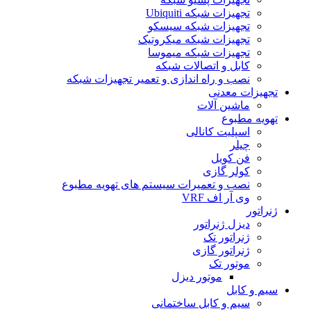
تجهیزات شبکه Ubiquiti
تجهیزات شبکه سیسکو
تجهیزات شبکه میکروتیک
تجهیزات شبکه میموسا
کابل و اتصالات شبکه
نصب و راه اندازی و تعمیر تجهیزات شبکه
تجهیزات معدنی
ماشین آلات
تهویه مطبوع
اسپلیت کانالی
چیلر
فن کویل
کولر گازی
نصب و تعمیرات سیستم های تهویه مطبوع
وی آر اف VRF
ژنراتور
دیزل ژنراتور
ژنراتور تک
ژنراتور گازی
موتور تک
موتور دیزل
سیم و کابل
سیم و کابل ساختمانی