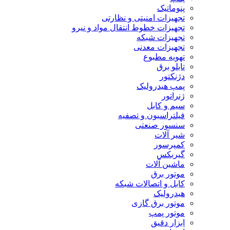
پنوماتیک
تجهیزات امنیتی و نظارتی
تجهیزات خطوط انتقال مواد و نیرو
تجهیزات شبکه
تجهیزات معدنی
تهویه مطبوع
تابلو برق
دژنکتور
پمپ هیدرولیک
ژنراتور
سیم و کابل
فیلتراسیون و تصفیه
سنسور صنعتی
شیر آلات
کمپرسور
گیربکس
ماشین آلات
موتور برق
کابل و اتصالات شبکه
هیدرولیک
موتور برق گازی
موتور پمپ
ابزار دقیق