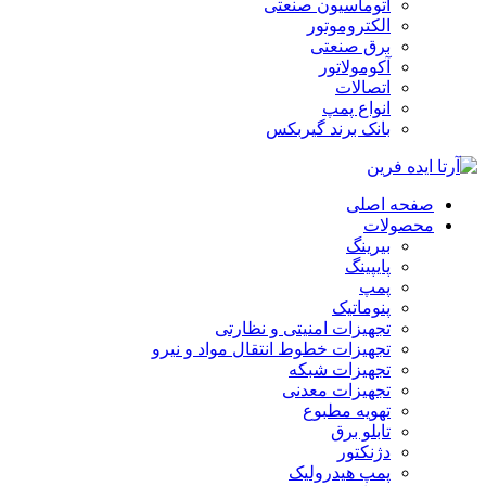
اتوماسیون صنعتی
الکتروموتور
برق صنعتی
آکومولاتور
اتصالات
انواع پمپ
بانک برند گیربکس
صفحه اصلی
محصولات
بیرینگ
پایپینگ
پمپ
پنوماتیک
تجهیزات امنیتی و نظارتی
تجهیزات خطوط انتقال مواد و نیرو
تجهیزات شبکه
تجهیزات معدنی
تهویه مطبوع
تابلو برق
دژنکتور
پمپ هیدرولیک