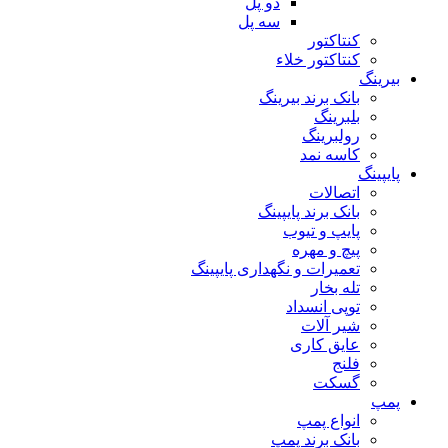
دو پل
سه پل
کنتاکتور
کنتاکتور خلاء
بیرینگ
بانک برند بیرینگ
بلبرینگ
رولبرینگ
کاسه نمد
پایپینگ
اتصالات
بانک برند پایپینگ
پایپ و تیوب
پیچ و مهره
تعمیرات و نگهداری پایپینگ
تله بخار
توپی انسداد
شیر آلات
عایق کاری
فلنج
گسکت
پمپ
انواع پمپ
بانک برند پمپ