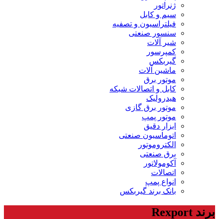
ژنراتور
سیم و کابل
فیلتراسیون و تصفیه
سنسور صنعتی
شیر آلات
کمپرسور
گیربکس
ماشین آلات
موتور برق
کابل و اتصالات شبکه
هیدرولیک
موتور برق گازی
موتور پمپ
ابزار دقیق
اتوماسیون صنعتی
الکتروموتور
برق صنعتی
آکومولاتور
اتصالات
انواع پمپ
بانک برند گیربکس
برند Rexport