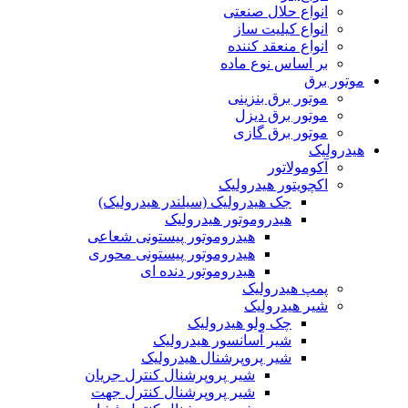
انواع حلال صنعتی
انواع کیلیت ساز
انواع منعقد کننده
بر اساس نوع ماده
موتور برق
موتور برق بنزینی
موتور برق دیزل
موتور برق گازی
هیدرولیک
آکومولاتور
اکچویتور هیدرولیک
جک هیدرولیک (سیلندر هیدرولیک)
هیدروموتور هیدرولیک
هیدروموتور پیستونی شعاعی
هیدروموتور پیستونی محوری
هیدروموتور دنده ای
پمپ هیدرولیک
شیر هیدرولیک
چک ولو هیدرولیک
شیر آسانسور هیدرولیک
شیر پروپرشنال هیدرولیک
شیر پروپرشنال کنترل جریان
شیر پروپرشنال کنترل جهت