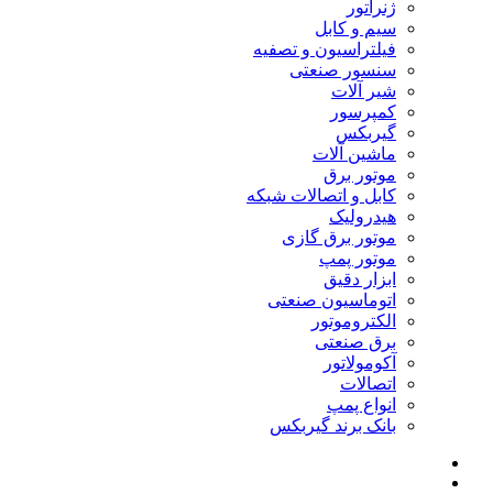
ژنراتور
سیم و کابل
فیلتراسیون و تصفیه
سنسور صنعتی
شیر آلات
کمپرسور
گیربکس
ماشین آلات
موتور برق
کابل و اتصالات شبکه
هیدرولیک
موتور برق گازی
موتور پمپ
ابزار دقیق
اتوماسیون صنعتی
الکتروموتور
برق صنعتی
آکومولاتور
اتصالات
انواع پمپ
بانک برند گیربکس