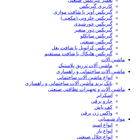
تعمیر گیربکس صنعتی
کاربری گیربکس
گیربکس آویز یا شافت موازی
گیربکس حلزونی (مکعبی)
گیربکس خورشیدی
گیربکس دور متغیر
گیربکس سایکلو
گیربکس صنعتی
گیربکس کرانویل یا شافت بغل
گیربکس هلیکال یا شافت مستقیم
ماشین آلات
ماشین آلات تزریق پلاستیک
ماشین آلات ساختمانی و راهسازی
انواع ماشین آلات ساختمانی
بانک برند ماشین آلات ساختمانی و راهسازی
ماشین آلات و تجهیزات نظافتی صنعتی
اسکرابر
جارو برقی
کف پاش
واکس زن برقی
مواد شیمیایی
انواع اسید
انواع باز
انواع حلال صنعتی