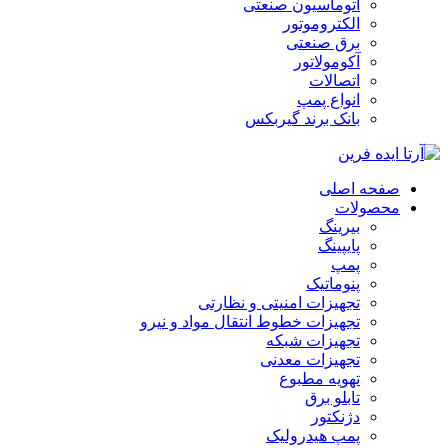
اتوماسیون صنعتی
الکتروموتور
برق صنعتی
آکومولاتور
اتصالات
انواع پمپ
بانک برند گیربکس
صفحه اصلی
محصولات
بیرینگ
پایپینگ
پمپ
پنوماتیک
تجهیزات امنیتی و نظارتی
تجهیزات خطوط انتقال مواد و نیرو
تجهیزات شبکه
تجهیزات معدنی
تهویه مطبوع
تابلو برق
دژنکتور
پمپ هیدرولیک