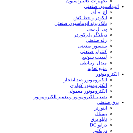
تجهیزات کالیبراسیون
اتوماسیون صنعتی
اچ ام آی
انکودر و خط کش
بانک برند اتوماسیون صنعتی
پی ال سی
دیتالاگر یا رکوردر
رله صنعتی
سنسور صنعتی
کنترلر صنعتی
لیمیت سوئیچ
مبدل ارتباطی
منبع تغذیه
الکتروموتور
الکتروموتور ضد انفجار
الکتروموتور کولری
الکتروموتور معمولی
نصب الکتروموتور و تعمیر الکتروموتور
برق صنعتی
اینورتر
بیمتال
تابلو برق
درایو DC
دژنکتور