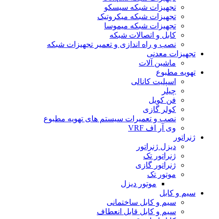
تجهیزات شبکه سیسکو
تجهیزات شبکه میکروتیک
تجهیزات شبکه میموسا
کابل و اتصالات شبکه
نصب و راه اندازی و تعمیر تجهیزات شبکه
تجهیزات معدنی
ماشین آلات
تهویه مطبوع
اسپلیت کانالی
چیلر
فن کویل
کولر گازی
نصب و تعمیرات سیستم های تهویه مطبوع
وی آر اف VRF
ژنراتور
دیزل ژنراتور
ژنراتور تک
ژنراتور گازی
موتور تک
موتور دیزل
سیم و کابل
سیم و کابل ساختمانی
سیم و کابل قابل انعطاف