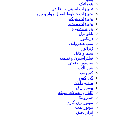
پنوماتیک
تجهیزات امنیتی و نظارتی
تجهیزات خطوط انتقال مواد و نیرو
تجهیزات شبکه
تجهیزات معدنی
تهویه مطبوع
تابلو برق
دژنکتور
پمپ هیدرولیک
ژنراتور
سیم و کابل
فیلتراسیون و تصفیه
سنسور صنعتی
شیر آلات
کمپرسور
گیربکس
ماشین آلات
موتور برق
کابل و اتصالات شبکه
هیدرولیک
موتور برق گازی
موتور پمپ
ابزار دقیق