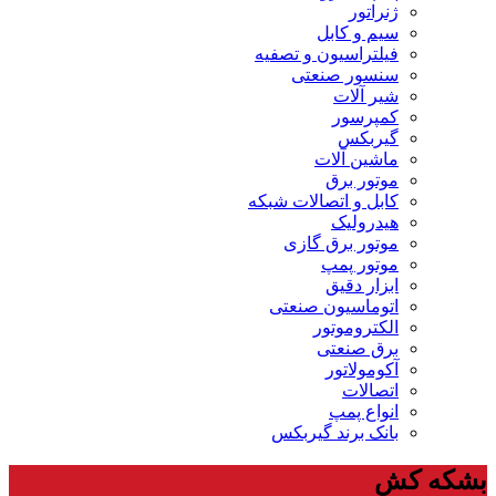
ژنراتور
سیم و کابل
فیلتراسیون و تصفیه
سنسور صنعتی
شیر آلات
کمپرسور
گیربکس
ماشین آلات
موتور برق
کابل و اتصالات شبکه
هیدرولیک
موتور برق گازی
موتور پمپ
ابزار دقیق
اتوماسیون صنعتی
الکتروموتور
برق صنعتی
آکومولاتور
اتصالات
انواع پمپ
بانک برند گیربکس
بشکه کش