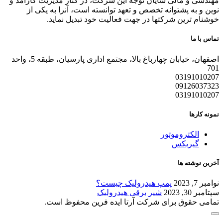
مهندسی و مالی شایان توجه این شرکت، در کنار مدیریت کارآمد و
نوین و به پشتوانه تخصص و تعهد توانسته است، آنرا به یکی از
خوشنام ترین شرکتها در جهت فعالیت خود تبدیل نماید.
تماس با ما
اصفهان، خیابان چهارباغ بالا، مجتمع اداری پارسیان، طبقه 5، واحد
701
03191010207
09126037323
03191010207
نمونه کارها
الکتروموتور
گیربکس
آخرین نوشته ها
نوامبر 7, 2023
پمپ هیدرولیک چیست؟
سپتامبر 30, 2023
شیر برقی هیدرولیک
تمامی حقوق برای شرکت آرتا ایده فرین محفوظ است.