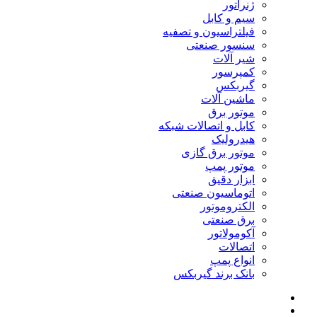
ژنراتور
سیم و کابل
فیلتراسیون و تصفیه
سنسور صنعتی
شیر آلات
کمپرسور
گیربکس
ماشین آلات
موتور برق
کابل و اتصالات شبکه
هیدرولیک
موتور برق گازی
موتور پمپ
ابزار دقیق
اتوماسیون صنعتی
الکتروموتور
برق صنعتی
آکومولاتور
اتصالات
انواع پمپ
بانک برند گیربکس