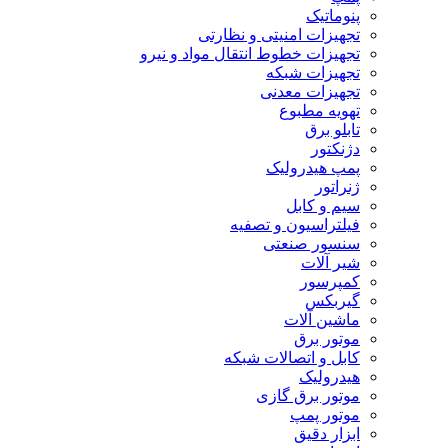
پنوماتیک
تجهیزات امنیتی و نظارتی
تجهیزات خطوط انتقال مواد و نیرو
تجهیزات شبکه
تجهیزات معدنی
تهویه مطبوع
تابلو برق
دژنکتور
پمپ هیدرولیک
ژنراتور
سیم و کابل
فیلتراسیون و تصفیه
سنسور صنعتی
شیر آلات
کمپرسور
گیربکس
ماشین آلات
موتور برق
کابل و اتصالات شبکه
هیدرولیک
موتور برق گازی
موتور پمپ
ابزار دقیق