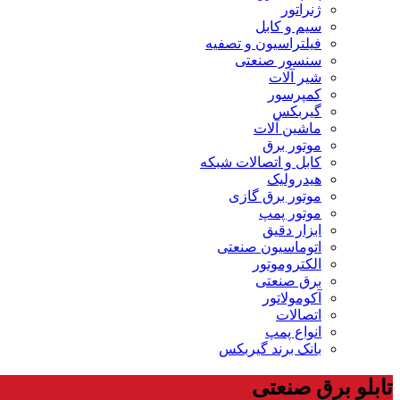
ژنراتور
سیم و کابل
فیلتراسیون و تصفیه
سنسور صنعتی
شیر آلات
کمپرسور
گیربکس
ماشین آلات
موتور برق
کابل و اتصالات شبکه
هیدرولیک
موتور برق گازی
موتور پمپ
ابزار دقیق
اتوماسیون صنعتی
الکتروموتور
برق صنعتی
آکومولاتور
اتصالات
انواع پمپ
بانک برند گیربکس
تابلو برق صنعتی