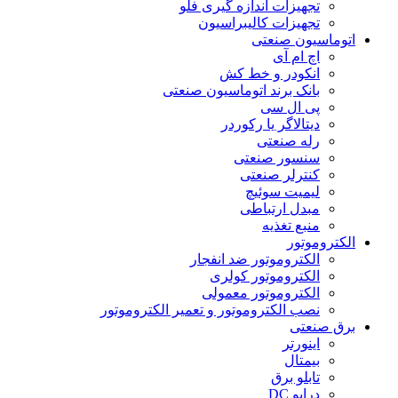
تجهیزات اندازه گیری فلو
تجهیزات کالیبراسیون
اتوماسیون صنعتی
اچ ام آی
انکودر و خط کش
بانک برند اتوماسیون صنعتی
پی ال سی
دیتالاگر یا رکوردر
رله صنعتی
سنسور صنعتی
کنترلر صنعتی
لیمیت سوئیچ
مبدل ارتباطی
منبع تغذیه
الکتروموتور
الکتروموتور ضد انفجار
الکتروموتور کولری
الکتروموتور معمولی
نصب الکتروموتور و تعمیر الکتروموتور
برق صنعتی
اینورتر
بیمتال
تابلو برق
درایو DC