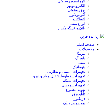
اتوماسیون صنعتی
الکتروموتور
برق صنعتی
آکومولاتور
اتصالات
انواع پمپ
بانک برند گیربکس
صفحه اصلی
محصولات
بیرینگ
پایپینگ
پمپ
پنوماتیک
تجهیزات امنیتی و نظارتی
تجهیزات خطوط انتقال مواد و نیرو
تجهیزات شبکه
تجهیزات معدنی
تهویه مطبوع
تابلو برق
دژنکتور
پمپ هیدرولیک