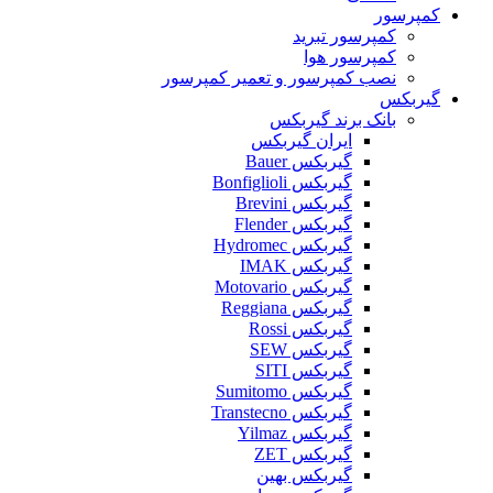
کمپرسور
کمپرسور تبرید
کمپرسور هوا
نصب کمپرسور و تعمیر کمپرسور
گیربکس
بانک برند گیربکس
ایران گیربکس
گیربکس Bauer
گیربکس Bonfiglioli
گیربکس Brevini
گیربکس Flender
گیربکس Hydromec
گیربکس IMAK
گیربکس Motovario
گیربکس Reggiana
گیربکس Rossi
گیربکس SEW
گیربکس SITI
گیربکس Sumitomo
گیربکس Transtecno
گیربکس Yilmaz
گیربکس ZET
گیربکس بهین