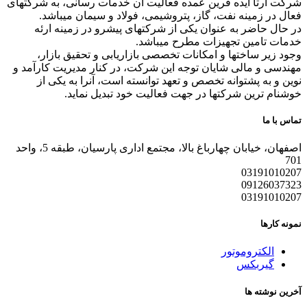
شرکت آرتا ایده فرین عمده فعالیت آن خدمات رسانی، به شرکتهای
فعال در زمینه نفت، گاز، پتروشیمی، فولاد و سیمان میباشد.
در حال حاضر به عنوان یکی از شرکتهای پیشرو در زمینه ارئه
خدمات تامین تجهیزات مطرح میباشد.
وجود زیر ساختها و امکانات تخصصی بازاریابی و تحقیق بازار،
مهندسی و مالی شایان توجه این شرکت، در کنار مدیریت کارآمد و
نوین و به پشتوانه تخصص و تعهد توانسته است، آنرا به یکی از
خوشنام ترین شرکتها در جهت فعالیت خود تبدیل نماید.
تماس با ما
اصفهان، خیابان چهارباغ بالا، مجتمع اداری پارسیان، طبقه 5، واحد
701
03191010207
09126037323
03191010207
نمونه کارها
الکتروموتور
گیربکس
آخرین نوشته ها