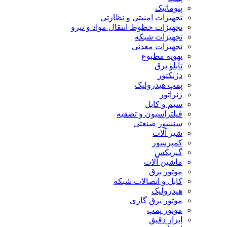
پنوماتیک
تجهیزات امنیتی و نظارتی
تجهیزات خطوط انتقال مواد و نیرو
تجهیزات شبکه
تجهیزات معدنی
تهویه مطبوع
تابلو برق
دژنکتور
پمپ هیدرولیک
ژنراتور
سیم و کابل
فیلتراسیون و تصفیه
سنسور صنعتی
شیر آلات
کمپرسور
گیربکس
ماشین آلات
موتور برق
کابل و اتصالات شبکه
هیدرولیک
موتور برق گازی
موتور پمپ
ابزار دقیق