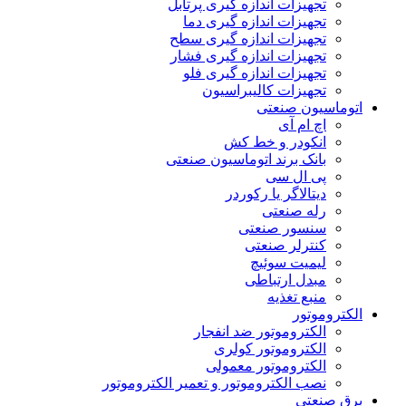
تجهیزات اندازه گیری پرتابل
تجهیزات اندازه گیری دما
تجهیزات اندازه گیری سطح
تجهیزات اندازه گیری فشار
تجهیزات اندازه گیری فلو
تجهیزات کالیبراسیون
اتوماسیون صنعتی
اچ ام آی
انکودر و خط کش
بانک برند اتوماسیون صنعتی
پی ال سی
دیتالاگر یا رکوردر
رله صنعتی
سنسور صنعتی
کنترلر صنعتی
لیمیت سوئیچ
مبدل ارتباطی
منبع تغذیه
الکتروموتور
الکتروموتور ضد انفجار
الکتروموتور کولری
الکتروموتور معمولی
نصب الکتروموتور و تعمیر الکتروموتور
برق صنعتی