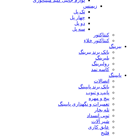
لوازم جانبی کلید مینیاتوری
زیمنس
تک پل
چهار پل
دو پل
سه پل
کنتاکتور
کنتاکتور خلاء
بیرینگ
بانک برند بیرینگ
بلبرینگ
رولبرینگ
کاسه نمد
پایپینگ
اتصالات
بانک برند پایپینگ
پایپ و تیوب
پیچ و مهره
تعمیرات و نگهداری پایپینگ
تله بخار
توپی انسداد
شیر آلات
عایق کاری
فلنج