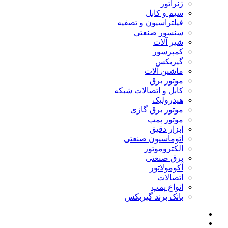
ژنراتور
سیم و کابل
فیلتراسیون و تصفیه
سنسور صنعتی
شیر آلات
کمپرسور
گیربکس
ماشین آلات
موتور برق
کابل و اتصالات شبکه
هیدرولیک
موتور برق گازی
موتور پمپ
ابزار دقیق
اتوماسیون صنعتی
الکتروموتور
برق صنعتی
آکومولاتور
اتصالات
انواع پمپ
بانک برند گیربکس