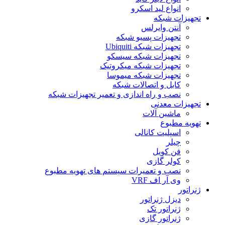
انواع لید اسکرو
تجهیزات شبکه
آنتن وایرلس
تجهیزات پسیو شبکه
تجهیزات شبکه Ubiquiti
تجهیزات شبکه سیسکو
تجهیزات شبکه میکروتیک
تجهیزات شبکه میموسا
کابل و اتصالات شبکه
نصب و راه اندازی و تعمیر تجهیزات شبکه
تجهیزات معدنی
ماشین آلات
تهویه مطبوع
اسپلیت کانالی
چیلر
فن کویل
کولر گازی
نصب و تعمیرات سیستم های تهویه مطبوع
وی آر اف VRF
ژنراتور
دیزل ژنراتور
ژنراتور تک
ژنراتور گازی