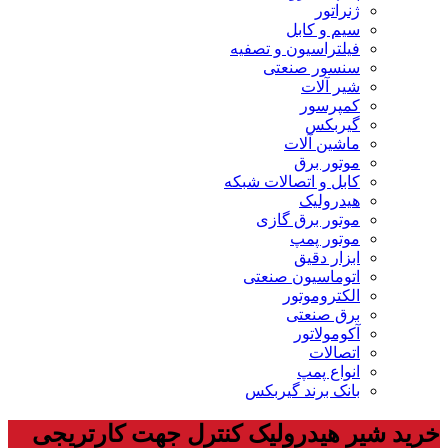
ژنراتور
سیم و کابل
فیلتراسیون و تصفیه
سنسور صنعتی
شیر آلات
کمپرسور
گیربکس
ماشین آلات
موتور برق
کابل و اتصالات شبکه
هیدرولیک
موتور برق گازی
موتور پمپ
ابزار دقیق
اتوماسیون صنعتی
الکتروموتور
برق صنعتی
آکومولاتور
اتصالات
انواع پمپ
بانک برند گیربکس
خرید شیر هیدرولیک کنترل جهت کارتریجی