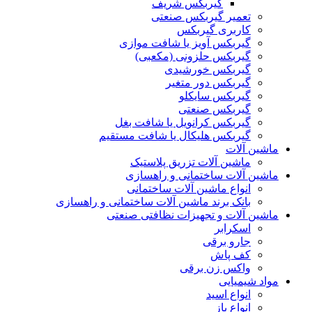
گیربکس شریف
تعمیر گیربکس صنعتی
کاربری گیربکس
گیربکس آویز یا شافت موازی
گیربکس حلزونی (مکعبی)
گیربکس خورشیدی
گیربکس دور متغیر
گیربکس سایکلو
گیربکس صنعتی
گیربکس کرانویل یا شافت بغل
گیربکس هلیکال یا شافت مستقیم
ماشین آلات
ماشین آلات تزریق پلاستیک
ماشین آلات ساختمانی و راهسازی
انواع ماشین آلات ساختمانی
بانک برند ماشین آلات ساختمانی و راهسازی
ماشین آلات و تجهیزات نظافتی صنعتی
اسکرابر
جارو برقی
کف پاش
واکس زن برقی
مواد شیمیایی
انواع اسید
انواع باز