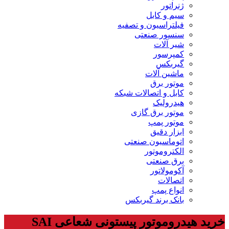
ژنراتور
سیم و کابل
فیلتراسیون و تصفیه
سنسور صنعتی
شیر آلات
کمپرسور
گیربکس
ماشین آلات
موتور برق
کابل و اتصالات شبکه
هیدرولیک
موتور برق گازی
موتور پمپ
ابزار دقیق
اتوماسیون صنعتی
الکتروموتور
برق صنعتی
آکومولاتور
اتصالات
انواع پمپ
بانک برند گیربکس
خرید هیدروموتور پیستونی شعاعی SAI