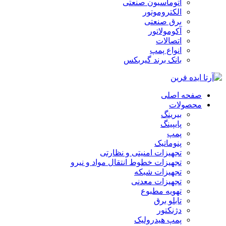
اتوماسیون صنعتی
الکتروموتور
برق صنعتی
آکومولاتور
اتصالات
انواع پمپ
بانک برند گیربکس
صفحه اصلی
محصولات
بیرینگ
پایپینگ
پمپ
پنوماتیک
تجهیزات امنیتی و نظارتی
تجهیزات خطوط انتقال مواد و نیرو
تجهیزات شبکه
تجهیزات معدنی
تهویه مطبوع
تابلو برق
دژنکتور
پمپ هیدرولیک