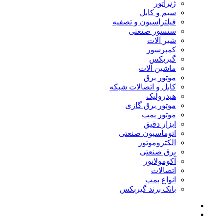
ژنراتور
سیم و کابل
فیلتراسیون و تصفیه
سنسور صنعتی
شیر آلات
کمپرسور
گیربکس
ماشین آلات
موتور برق
کابل و اتصالات شبکه
هیدرولیک
موتور برق گازی
موتور پمپ
ابزار دقیق
اتوماسیون صنعتی
الکتروموتور
برق صنعتی
آکومولاتور
اتصالات
انواع پمپ
بانک برند گیربکس