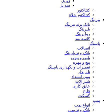
دو پل
سه پل
کنتاکتور
کنتاکتور خلاء
بیرینگ
بانک برند بیرینگ
بلبرینگ
رولبرینگ
کاسه نمد
پایپینگ
اتصالات
بانک برند پایپینگ
پایپ و تیوب
پیچ و مهره
تعمیرات و نگهداری پایپینگ
تله بخار
توپی انسداد
شیر آلات
عایق کاری
فلنج
گسکت
پمپ
انواع پمپ
بانک برند پمپ