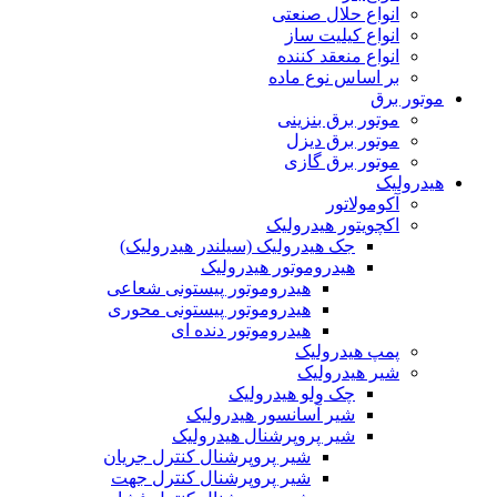
انواع حلال صنعتی
انواع کیلیت ساز
انواع منعقد کننده
بر اساس نوع ماده
موتور برق
موتور برق بنزینی
موتور برق دیزل
موتور برق گازی
هیدرولیک
آکومولاتور
اکچویتور هیدرولیک
جک هیدرولیک (سیلندر هیدرولیک)
هیدروموتور هیدرولیک
هیدروموتور پیستونی شعاعی
هیدروموتور پیستونی محوری
هیدروموتور دنده ای
پمپ هیدرولیک
شیر هیدرولیک
چک ولو هیدرولیک
شیر آسانسور هیدرولیک
شیر پروپرشنال هیدرولیک
شیر پروپرشنال کنترل جریان
شیر پروپرشنال کنترل جهت