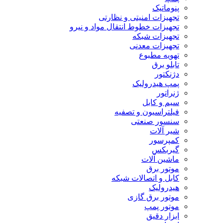
پنوماتیک
تجهیزات امنیتی و نظارتی
تجهیزات خطوط انتقال مواد و نیرو
تجهیزات شبکه
تجهیزات معدنی
تهویه مطبوع
تابلو برق
دژنکتور
پمپ هیدرولیک
ژنراتور
سیم و کابل
فیلتراسیون و تصفیه
سنسور صنعتی
شیر آلات
کمپرسور
گیربکس
ماشین آلات
موتور برق
کابل و اتصالات شبکه
هیدرولیک
موتور برق گازی
موتور پمپ
ابزار دقیق