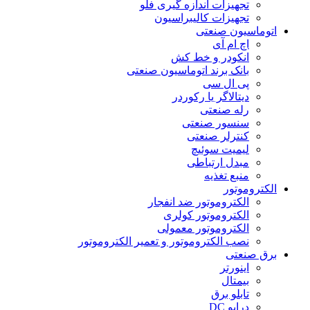
تجهیزات اندازه گیری فلو
تجهیزات کالیبراسیون
اتوماسیون صنعتی
اچ ام آی
انکودر و خط کش
بانک برند اتوماسیون صنعتی
پی ال سی
دیتالاگر یا رکوردر
رله صنعتی
سنسور صنعتی
کنترلر صنعتی
لیمیت سوئیچ
مبدل ارتباطی
منبع تغذیه
الکتروموتور
الکتروموتور ضد انفجار
الکتروموتور کولری
الکتروموتور معمولی
نصب الکتروموتور و تعمیر الکتروموتور
برق صنعتی
اینورتر
بیمتال
تابلو برق
درایو DC