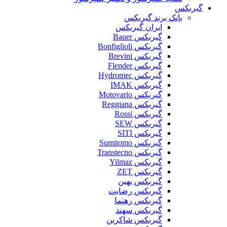
گیربکس
بانک برند گیربکس
ایران گیربکس
گیربکس Bauer
گیربکس Bonfiglioli
گیربکس Brevini
گیربکس Flender
گیربکس Hydromec
گیربکس IMAK
گیربکس Motovario
گیربکس Reggiana
گیربکس Rossi
گیربکس SEW
گیربکس SITI
گیربکس Sumitomo
گیربکس Transtecno
گیربکس Yilmaz
گیربکس ZET
گیربکس بهین
گیربکس رضایت
گیربکس رهنما
گیربکس سهند
گیربکس شاکرین