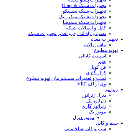
تجهیزات شبکه Ubiquiti
تجهیزات شبکه سیسکو
تجهیزات شبکه میکروتیک
تجهیزات شبکه میموسا
کابل و اتصالات شبکه
نصب و راه اندازی و تعمیر تجهیزات شبکه
تجهیزات معدنی
ماشین آلات
تهویه مطبوع
اسپلیت کانالی
چیلر
فن کویل
کولر گازی
نصب و تعمیرات سیستم های تهویه مطبوع
وی آر اف VRF
ژنراتور
دیزل ژنراتور
ژنراتور تک
ژنراتور گازی
موتور تک
موتور دیزل
سیم و کابل
سیم و کابل ساختمانی