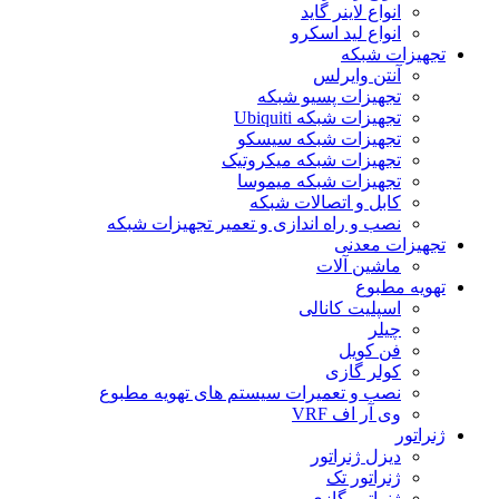
انواع لاینر گاید
انواع لید اسکرو
تجهیزات شبکه
آنتن وایرلس
تجهیزات پسیو شبکه
تجهیزات شبکه Ubiquiti
تجهیزات شبکه سیسکو
تجهیزات شبکه میکروتیک
تجهیزات شبکه میموسا
کابل و اتصالات شبکه
نصب و راه اندازی و تعمیر تجهیزات شبکه
تجهیزات معدنی
ماشین آلات
تهویه مطبوع
اسپلیت کانالی
چیلر
فن کویل
کولر گازی
نصب و تعمیرات سیستم های تهویه مطبوع
وی آر اف VRF
ژنراتور
دیزل ژنراتور
ژنراتور تک
ژنراتور گازی