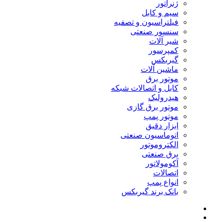
ژنراتور
سیم و کابل
فیلتراسیون و تصفیه
سنسور صنعتی
شیر آلات
کمپرسور
گیربکس
ماشین آلات
موتور برق
کابل و اتصالات شبکه
هیدرولیک
موتور برق گازی
موتور پمپ
ابزار دقیق
اتوماسیون صنعتی
الکتروموتور
برق صنعتی
آکومولاتور
اتصالات
انواع پمپ
بانک برند گیربکس