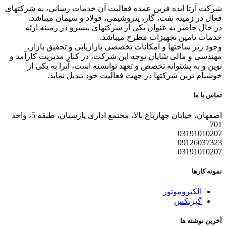
شرکت آرتا ایده فرین عمده فعالیت آن خدمات رسانی، به شرکتهای
فعال در زمینه نفت، گاز، پتروشیمی، فولاد و سیمان میباشد.
در حال حاضر به عنوان یکی از شرکتهای پیشرو در زمینه ارئه
خدمات تامین تجهیزات مطرح میباشد.
وجود زیر ساختها و امکانات تخصصی بازاریابی و تحقیق بازار،
مهندسی و مالی شایان توجه این شرکت، در کنار مدیریت کارآمد و
نوین و به پشتوانه تخصص و تعهد توانسته است، آنرا به یکی از
خوشنام ترین شرکتها در جهت فعالیت خود تبدیل نماید.
تماس با ما
اصفهان، خیابان چهارباغ بالا، مجتمع اداری پارسیان، طبقه 5، واحد
701
03191010207
09126037323
03191010207
نمونه کارها
الکتروموتور
گیربکس
آخرین نوشته ها