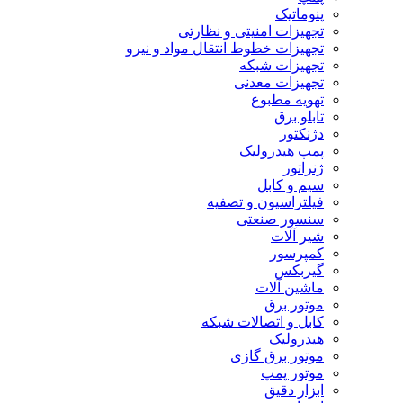
پنوماتیک
تجهیزات امنیتی و نظارتی
تجهیزات خطوط انتقال مواد و نیرو
تجهیزات شبکه
تجهیزات معدنی
تهویه مطبوع
تابلو برق
دژنکتور
پمپ هیدرولیک
ژنراتور
سیم و کابل
فیلتراسیون و تصفیه
سنسور صنعتی
شیر آلات
کمپرسور
گیربکس
ماشین آلات
موتور برق
کابل و اتصالات شبکه
هیدرولیک
موتور برق گازی
موتور پمپ
ابزار دقیق