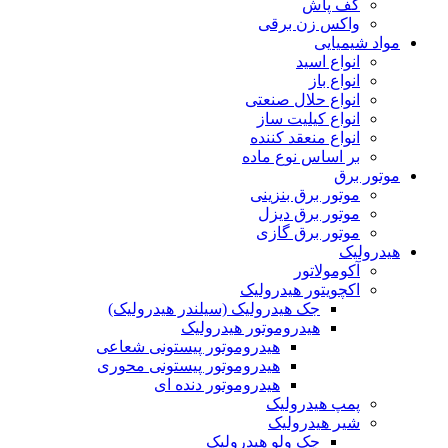
کف پاش
واکس زن برقی
مواد شیمیایی
انواع اسید
انواع باز
انواع حلال صنعتی
انواع کیلیت ساز
انواع منعقد کننده
بر اساس نوع ماده
موتور برق
موتور برق بنزینی
موتور برق دیزل
موتور برق گازی
هیدرولیک
آکومولاتور
اکچویتور هیدرولیک
جک هیدرولیک (سیلندر هیدرولیک)
هیدروموتور هیدرولیک
هیدروموتور پیستونی شعاعی
هیدروموتور پیستونی محوری
هیدروموتور دنده ای
پمپ هیدرولیک
شیر هیدرولیک
چک ولو هیدرولیک