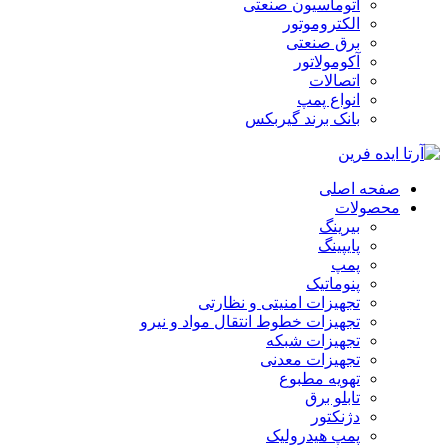
اتوماسیون صنعتی
الکتروموتور
برق صنعتی
آکومولاتور
اتصالات
انواع پمپ
بانک برند گیربکس
صفحه اصلی
محصولات
بیرینگ
پایپینگ
پمپ
پنوماتیک
تجهیزات امنیتی و نظارتی
تجهیزات خطوط انتقال مواد و نیرو
تجهیزات شبکه
تجهیزات معدنی
تهویه مطبوع
تابلو برق
دژنکتور
پمپ هیدرولیک