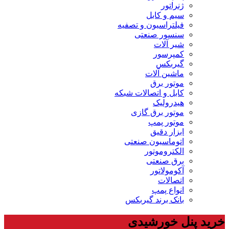
ژنراتور
سیم و کابل
فیلتراسیون و تصفیه
سنسور صنعتی
شیر آلات
کمپرسور
گیربکس
ماشین آلات
موتور برق
کابل و اتصالات شبکه
هیدرولیک
موتور برق گازی
موتور پمپ
ابزار دقیق
اتوماسیون صنعتی
الکتروموتور
برق صنعتی
آکومولاتور
اتصالات
انواع پمپ
بانک برند گیربکس
خرید پنل خورشیدی