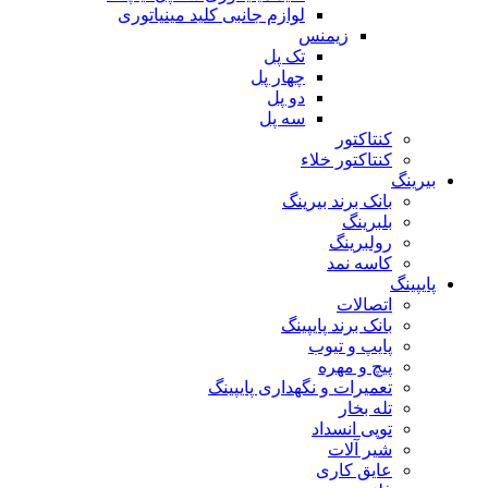
لوازم جانبی کلید مینیاتوری
زیمنس
تک پل
چهار پل
دو پل
سه پل
کنتاکتور
کنتاکتور خلاء
بیرینگ
بانک برند بیرینگ
بلبرینگ
رولبرینگ
کاسه نمد
پایپینگ
اتصالات
بانک برند پایپینگ
پایپ و تیوب
پیچ و مهره
تعمیرات و نگهداری پایپینگ
تله بخار
توپی انسداد
شیر آلات
عایق کاری