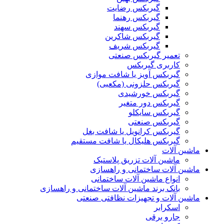
گیربکس رضایت
گیربکس رهنما
گیربکس سهند
گیربکس شاکرین
گیربکس شریف
تعمیر گیربکس صنعتی
کاربری گیربکس
گیربکس آویز یا شافت موازی
گیربکس حلزونی (مکعبی)
گیربکس خورشیدی
گیربکس دور متغیر
گیربکس سایکلو
گیربکس صنعتی
گیربکس کرانویل یا شافت بغل
گیربکس هلیکال یا شافت مستقیم
ماشین آلات
ماشین آلات تزریق پلاستیک
ماشین آلات ساختمانی و راهسازی
انواع ماشین آلات ساختمانی
بانک برند ماشین آلات ساختمانی و راهسازی
ماشین آلات و تجهیزات نظافتی صنعتی
اسکرابر
جارو برقی