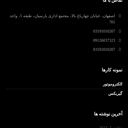
تماس با ما
اصفهان، خیابان چهارباغ بالا، مجتمع اداری پارسیان، طبقه 5، واحد
701
03191010207
09126037323
03191010207
نمونه کارها
الکتروموتور
گیربکس
آخرین نوشته ها
نوامبر 7, 2023