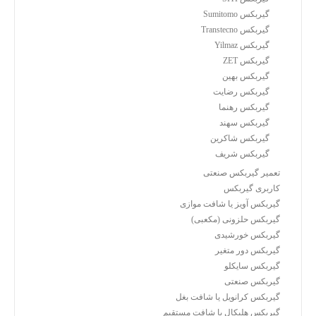
گیربکس Sumitomo
گیربکس Transtecno
گیربکس Yilmaz
گیربکس ZET
گیربکس بهین
گیربکس رضایت
گیربکس رهنما
گیربکس سهند
گیربکس شاکرین
گیربکس شریف
تعمیر گیربکس صنعتی
کاربری گیربکس
گیربکس آویز یا شافت موازی
گیربکس حلزونی (مکعبی)
گیربکس خورشیدی
گیربکس دور متغیر
گیربکس سایکلو
گیربکس صنعتی
گیربکس کرانویل یا شافت بغل
گیربکس هلیکال یا شافت مستقیم