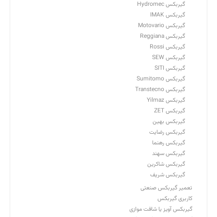
گیربکس Hydromec
گیربکس IMAK
گیربکس Motovario
گیربکس Reggiana
گیربکس Rossi
گیربکس SEW
گیربکس SITI
گیربکس Sumitomo
گیربکس Transtecno
گیربکس Yilmaz
گیربکس ZET
گیربکس بهین
گیربکس رضایت
گیربکس رهنما
گیربکس سهند
گیربکس شاکرین
گیربکس شریف
تعمیر گیربکس صنعتی
کاربری گیربکس
گیربکس آویز یا شافت موازی