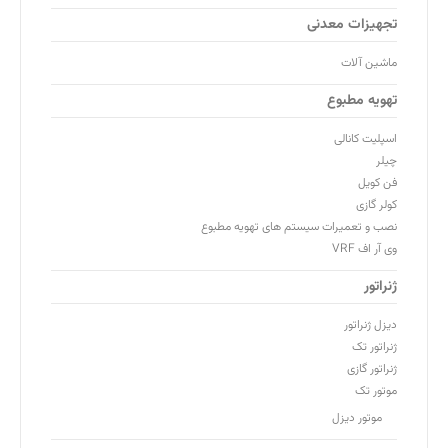
تجهیزات معدنی
ماشین آلات
تهویه مطبوع
اسپلیت کانالی
چیلر
فن کویل
کولر گازی
نصب و تعمیرات سیستم های تهویه مطبوع
وی آر اف VRF
ژنراتور
دیزل ژنراتور
ژنراتور تک
ژنراتور گازی
موتور تک
موتور دیزل