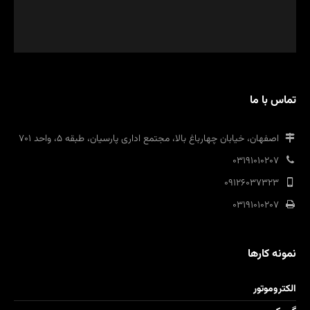
تماس با ما
اصفهان، خیابان چهارباغ بالا، مجتمع اداری پارسیان، طبقه 5، واحد 701
03191010207
09126037323
03191010207
نمونه کارها
الکتروموتور