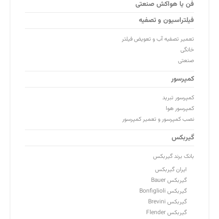
فن یا هواکش صنعتی
فیلتراسیون و تصفیه
تعمیر تصفیه آب و تعویض فیلتر
خانگی
صنعتی
کمپرسور
کمپرسور تبرید
کمپرسور هوا
نصب کمپرسور و تعمیر کمپرسور
گیربکس
بانک برند گیربکس
ایران گیربکس
گیربکس Bauer
گیربکس Bonfiglioli
گیربکس Brevini
گیربکس Flender