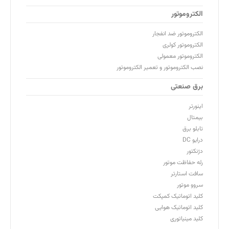
الکتروموتور
الکتروموتور ضد انفجار
الکتروموتور کولری
الکتروموتور معمولی
نصب الکتروموتور و تعمیر الکتروموتور
برق صنعتی
اینورتر
بیمتال
تابلو برق
درایو DC
دژنکتور
رله حفاظت موتور
سافت استارتر
سروو موتور
کلید اتوماتیک کمپکت
کلید اتوماتیک هوایی
کلید مینیاتوری