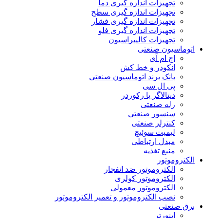
تجهیزات اندازه گیری دما
تجهیزات اندازه گیری سطح
تجهیزات اندازه گیری فشار
تجهیزات اندازه گیری فلو
تجهیزات کالیبراسیون
اتوماسیون صنعتی
اچ ام آی
انکودر و خط کش
بانک برند اتوماسیون صنعتی
پی ال سی
دیتالاگر یا رکوردر
رله صنعتی
سنسور صنعتی
کنترلر صنعتی
لیمیت سوئیچ
مبدل ارتباطی
منبع تغذیه
الکتروموتور
الکتروموتور ضد انفجار
الکتروموتور کولری
الکتروموتور معمولی
نصب الکتروموتور و تعمیر الکتروموتور
برق صنعتی
اینورتر