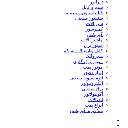
ژنراتور
سیم و کابل
فیلتراسیون و تصفیه
سنسور صنعتی
شیر آلات
کمپرسور
گیربکس
ماشین آلات
موتور برق
کابل و اتصالات شبکه
هیدرولیک
موتور برق گازی
موتور پمپ
ابزار دقیق
اتوماسیون صنعتی
الکتروموتور
برق صنعتی
آکومولاتور
اتصالات
انواع پمپ
بانک برند گیربکس