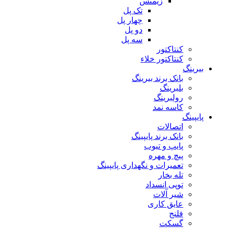
زیمنس
تک پل
چهار پل
دو پل
سه پل
کنتاکتور
کنتاکتور خلاء
بیرینگ
بانک برند بیرینگ
بلبرینگ
رولبرینگ
کاسه نمد
پایپینگ
اتصالات
بانک برند پایپینگ
پایپ و تیوب
پیچ و مهره
تعمیرات و نگهداری پایپینگ
تله بخار
توپی انسداد
شیر آلات
عایق کاری
فلنج
گسکت