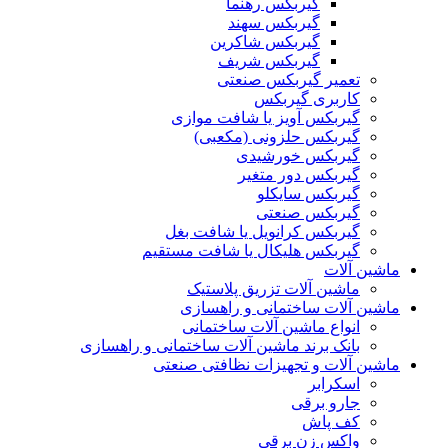
گیربکس رهنما
گیربکس سهند
گیربکس شاکرین
گیربکس شریف
تعمیر گیربکس صنعتی
کاربری گیربکس
گیربکس آویز یا شافت موازی
گیربکس حلزونی (مکعبی)
گیربکس خورشیدی
گیربکس دور متغیر
گیربکس سایکلو
گیربکس صنعتی
گیربکس کرانویل یا شافت بغل
گیربکس هلیکال یا شافت مستقیم
ماشین آلات
ماشین آلات تزریق پلاستیک
ماشین آلات ساختمانی و راهسازی
انواع ماشین آلات ساختمانی
بانک برند ماشین آلات ساختمانی و راهسازی
ماشین آلات و تجهیزات نظافتی صنعتی
اسکرابر
جارو برقی
کف پاش
واکس زن برقی