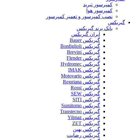
کمپرسور تبرید
کمپرسور هوا
نصب کمپرسور و تعمیر کمپرسور
گیربکس
بانک برند گیربکس
ایران گیربکس
گیربکس Bauer
گیربکس Bonfiglioli
گیربکس Brevini
گیربکس Flender
گیربکس Hydromec
گیربکس IMAK
گیربکس Motovario
گیربکس Reggiana
گیربکس Rossi
گیربکس SEW
گیربکس SITI
گیربکس Sumitomo
گیربکس Transtecno
گیربکس Yilmaz
گیربکس ZET
گیربکس بهین
گیربکس رضایت