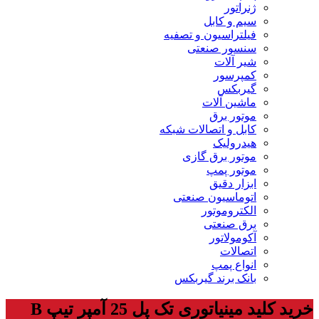
ژنراتور
سیم و کابل
فیلتراسیون و تصفیه
سنسور صنعتی
شیر آلات
کمپرسور
گیربکس
ماشین آلات
موتور برق
کابل و اتصالات شبکه
هیدرولیک
موتور برق گازی
موتور پمپ
ابزار دقیق
اتوماسیون صنعتی
الکتروموتور
برق صنعتی
آکومولاتور
اتصالات
انواع پمپ
بانک برند گیربکس
خرید کلید مینیاتوری تک پل 25 آمپر تیپ B