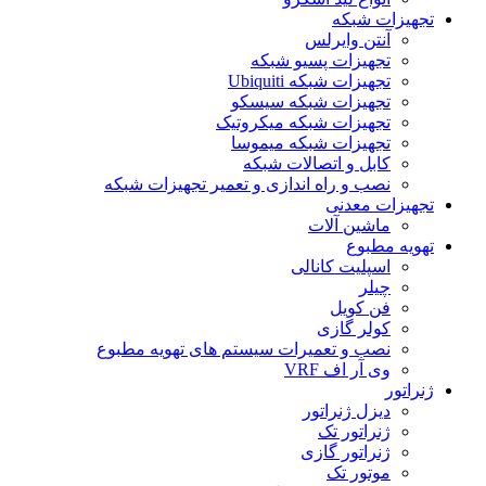
تجهیزات شبکه
آنتن وایرلس
تجهیزات پسیو شبکه
تجهیزات شبکه Ubiquiti
تجهیزات شبکه سیسکو
تجهیزات شبکه میکروتیک
تجهیزات شبکه میموسا
کابل و اتصالات شبکه
نصب و راه اندازی و تعمیر تجهیزات شبکه
تجهیزات معدنی
ماشین آلات
تهویه مطبوع
اسپلیت کانالی
چیلر
فن کویل
کولر گازی
نصب و تعمیرات سیستم های تهویه مطبوع
وی آر اف VRF
ژنراتور
دیزل ژنراتور
ژنراتور تک
ژنراتور گازی
موتور تک