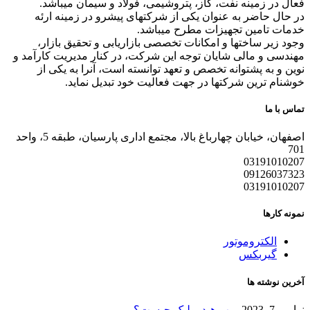
فعال در زمینه نفت، گاز، پتروشیمی، فولاد و سیمان میباشد.
در حال حاضر به عنوان یکی از شرکتهای پیشرو در زمینه ارئه
خدمات تامین تجهیزات مطرح میباشد.
وجود زیر ساختها و امکانات تخصصی بازاریابی و تحقیق بازار،
مهندسی و مالی شایان توجه این شرکت، در کنار مدیریت کارآمد و
نوین و به پشتوانه تخصص و تعهد توانسته است، آنرا به یکی از
خوشنام ترین شرکتها در جهت فعالیت خود تبدیل نماید.
تماس با ما
اصفهان، خیابان چهارباغ بالا، مجتمع اداری پارسیان، طبقه 5، واحد
701
03191010207
09126037323
03191010207
نمونه کارها
الکتروموتور
گیربکس
آخرین نوشته ها
نوامبر 7, 2023
پمپ هیدرولیک چیست؟