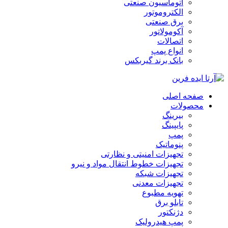
اتوماسیون صنعتی
الکتروموتور
برق صنعتی
آکومولاتور
اتصالات
انواع پمپ
بانک برند گیربکس
صفحه اصلی
محصولات
بیرینگ
پایپینگ
پمپ
پنوماتیک
تجهیزات امنیتی و نظارتی
تجهیزات خطوط انتقال مواد و نیرو
تجهیزات شبکه
تجهیزات معدنی
تهویه مطبوع
تابلو برق
دژنکتور
پمپ هیدرولیک