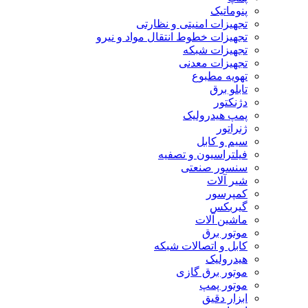
پنوماتیک
تجهیزات امنیتی و نظارتی
تجهیزات خطوط انتقال مواد و نیرو
تجهیزات شبکه
تجهیزات معدنی
تهویه مطبوع
تابلو برق
دژنکتور
پمپ هیدرولیک
ژنراتور
سیم و کابل
فیلتراسیون و تصفیه
سنسور صنعتی
شیر آلات
کمپرسور
گیربکس
ماشین آلات
موتور برق
کابل و اتصالات شبکه
هیدرولیک
موتور برق گازی
موتور پمپ
ابزار دقیق