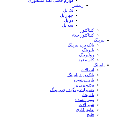
لوازم جانبی کلید مینیاتوری
زیمنس
تک پل
چهار پل
دو پل
سه پل
کنتاکتور
کنتاکتور خلاء
بیرینگ
بانک برند بیرینگ
بلبرینگ
رولبرینگ
کاسه نمد
پایپینگ
اتصالات
بانک برند پایپینگ
پایپ و تیوب
پیچ و مهره
تعمیرات و نگهداری پایپینگ
تله بخار
توپی انسداد
شیر آلات
عایق کاری
فلنج