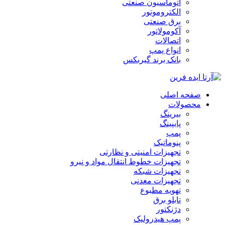
اتوماسیون صنعتی
الکتروموتور
برق صنعتی
آکومولاتور
اتصالات
انواع پمپ
بانک برند گیربکس
صفحه اصلی
محصولات
بیرینگ
پایپینگ
پمپ
پنوماتیک
تجهیزات امنیتی و نظارتی
تجهیزات خطوط انتقال مواد و نیرو
تجهیزات شبکه
تجهیزات معدنی
تهویه مطبوع
تابلو برق
دژنکتور
پمپ هیدرولیک