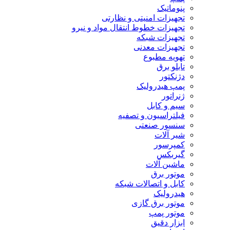
پنوماتیک
تجهیزات امنیتی و نظارتی
تجهیزات خطوط انتقال مواد و نیرو
تجهیزات شبکه
تجهیزات معدنی
تهویه مطبوع
تابلو برق
دژنکتور
پمپ هیدرولیک
ژنراتور
سیم و کابل
فیلتراسیون و تصفیه
سنسور صنعتی
شیر آلات
کمپرسور
گیربکس
ماشین آلات
موتور برق
کابل و اتصالات شبکه
هیدرولیک
موتور برق گازی
موتور پمپ
ابزار دقیق