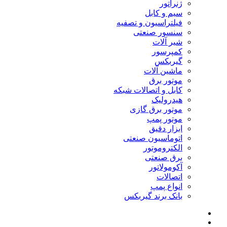
ژنراتور
سیم و کابل
فیلتراسیون و تصفیه
سنسور صنعتی
شیر آلات
کمپرسور
گیربکس
ماشین آلات
موتور برق
کابل و اتصالات شبکه
هیدرولیک
موتور برق گازی
موتور پمپ
ابزار دقیق
اتوماسیون صنعتی
الکتروموتور
برق صنعتی
آکومولاتور
اتصالات
انواع پمپ
بانک برند گیربکس