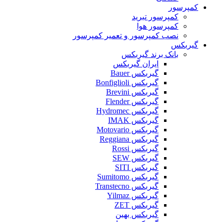
کمپرسور
کمپرسور تبرید
کمپرسور هوا
نصب کمپرسور و تعمیر کمپرسور
گیربکس
بانک برند گیربکس
ایران گیربکس
گیربکس Bauer
گیربکس Bonfiglioli
گیربکس Brevini
گیربکس Flender
گیربکس Hydromec
گیربکس IMAK
گیربکس Motovario
گیربکس Reggiana
گیربکس Rossi
گیربکس SEW
گیربکس SITI
گیربکس Sumitomo
گیربکس Transtecno
گیربکس Yilmaz
گیربکس ZET
گیربکس بهین