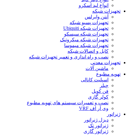
انواع لید اسکرو
تجهیزات شبکه
آنتن وایرلس
تجهیزات پسیو شبکه
تجهیزات شبکه Ubiquiti
تجهیزات شبکه سیسکو
تجهیزات شبکه میکروتیک
تجهیزات شبکه میموسا
کابل و اتصالات شبکه
نصب و راه اندازی و تعمیر تجهیزات شبکه
تجهیزات معدنی
ماشین آلات
تهویه مطبوع
اسپلیت کانالی
چیلر
فن کویل
کولر گازی
نصب و تعمیرات سیستم های تهویه مطبوع
وی آر اف VRF
ژنراتور
دیزل ژنراتور
ژنراتور تک
ژنراتور گازی