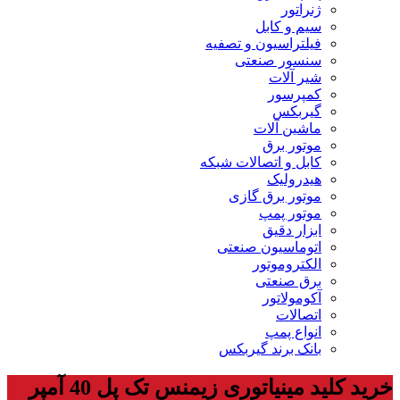
ژنراتور
سیم و کابل
فیلتراسیون و تصفیه
سنسور صنعتی
شیر آلات
کمپرسور
گیربکس
ماشین آلات
موتور برق
کابل و اتصالات شبکه
هیدرولیک
موتور برق گازی
موتور پمپ
ابزار دقیق
اتوماسیون صنعتی
الکتروموتور
برق صنعتی
آکومولاتور
اتصالات
انواع پمپ
بانک برند گیربکس
خرید کلید مینیاتوری زیمنس تک پل 40 آمپر