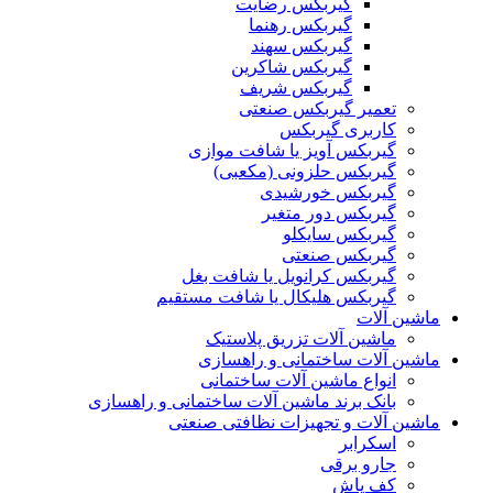
گیربکس رضایت
گیربکس رهنما
گیربکس سهند
گیربکس شاکرین
گیربکس شریف
تعمیر گیربکس صنعتی
کاربری گیربکس
گیربکس آویز یا شافت موازی
گیربکس حلزونی (مکعبی)
گیربکس خورشیدی
گیربکس دور متغیر
گیربکس سایکلو
گیربکس صنعتی
گیربکس کرانویل یا شافت بغل
گیربکس هلیکال یا شافت مستقیم
ماشین آلات
ماشین آلات تزریق پلاستیک
ماشین آلات ساختمانی و راهسازی
انواع ماشین آلات ساختمانی
بانک برند ماشین آلات ساختمانی و راهسازی
ماشین آلات و تجهیزات نظافتی صنعتی
اسکرابر
جارو برقی
کف پاش