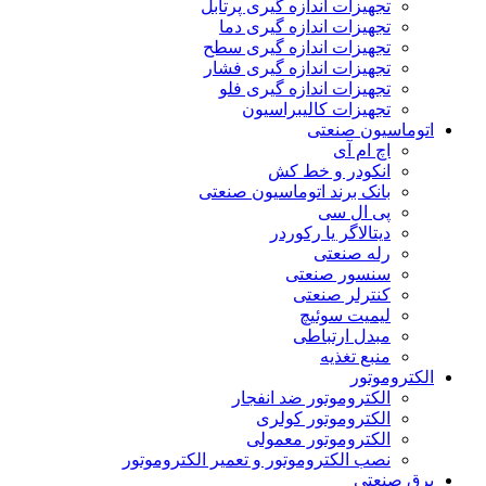
تجهیزات اندازه گیری پرتابل
تجهیزات اندازه گیری دما
تجهیزات اندازه گیری سطح
تجهیزات اندازه گیری فشار
تجهیزات اندازه گیری فلو
تجهیزات کالیبراسیون
اتوماسیون صنعتی
اچ ام آی
انکودر و خط کش
بانک برند اتوماسیون صنعتی
پی ال سی
دیتالاگر یا رکوردر
رله صنعتی
سنسور صنعتی
کنترلر صنعتی
لیمیت سوئیچ
مبدل ارتباطی
منبع تغذیه
الکتروموتور
الکتروموتور ضد انفجار
الکتروموتور کولری
الکتروموتور معمولی
نصب الکتروموتور و تعمیر الکتروموتور
برق صنعتی