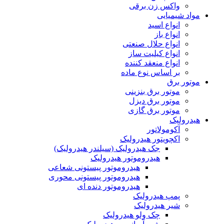
واکس زن برقی
مواد شیمیایی
انواع اسید
انواع باز
انواع حلال صنعتی
انواع کیلیت ساز
انواع منعقد کننده
بر اساس نوع ماده
موتور برق
موتور برق بنزینی
موتور برق دیزل
موتور برق گازی
هیدرولیک
آکومولاتور
اکچویتور هیدرولیک
جک هیدرولیک (سیلندر هیدرولیک)
هیدروموتور هیدرولیک
هیدروموتور پیستونی شعاعی
هیدروموتور پیستونی محوری
هیدروموتور دنده ای
پمپ هیدرولیک
شیر هیدرولیک
چک ولو هیدرولیک