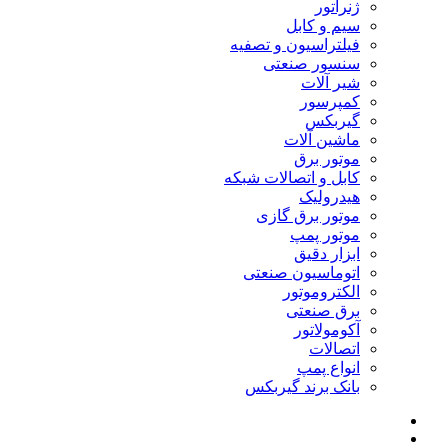
ژنراتور
سیم و کابل
فیلتراسیون و تصفیه
سنسور صنعتی
شیر آلات
کمپرسور
گیربکس
ماشین آلات
موتور برق
کابل و اتصالات شبکه
هیدرولیک
موتور برق گازی
موتور پمپ
ابزار دقیق
اتوماسیون صنعتی
الکتروموتور
برق صنعتی
آکومولاتور
اتصالات
انواع پمپ
بانک برند گیربکس