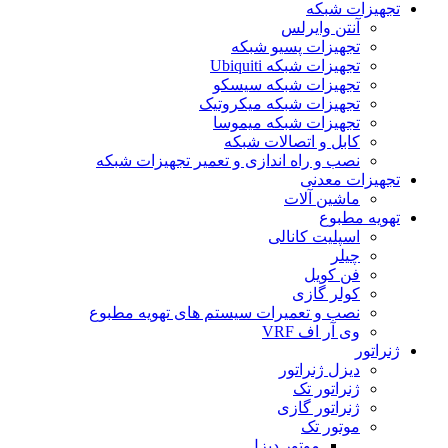
تجهیزات شبکه
آنتن وایرلس
تجهیزات پسیو شبکه
تجهیزات شبکه Ubiquiti
تجهیزات شبکه سیسکو
تجهیزات شبکه میکروتیک
تجهیزات شبکه میموسا
کابل و اتصالات شبکه
نصب و راه اندازی و تعمیر تجهیزات شبکه
تجهیزات معدنی
ماشین آلات
تهویه مطبوع
اسپلیت کانالی
چیلر
فن کویل
کولر گازی
نصب و تعمیرات سیستم های تهویه مطبوع
وی آر اف VRF
ژنراتور
دیزل ژنراتور
ژنراتور تک
ژنراتور گازی
موتور تک
موتور دیزل