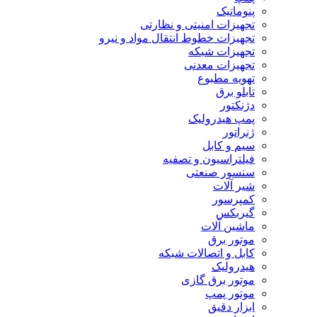
پنوماتیک
تجهیزات امنیتی و نظارتی
تجهیزات خطوط انتقال مواد و نیرو
تجهیزات شبکه
تجهیزات معدنی
تهویه مطبوع
تابلو برق
دژنکتور
پمپ هیدرولیک
ژنراتور
سیم و کابل
فیلتراسیون و تصفیه
سنسور صنعتی
شیر آلات
کمپرسور
گیربکس
ماشین آلات
موتور برق
کابل و اتصالات شبکه
هیدرولیک
موتور برق گازی
موتور پمپ
ابزار دقیق