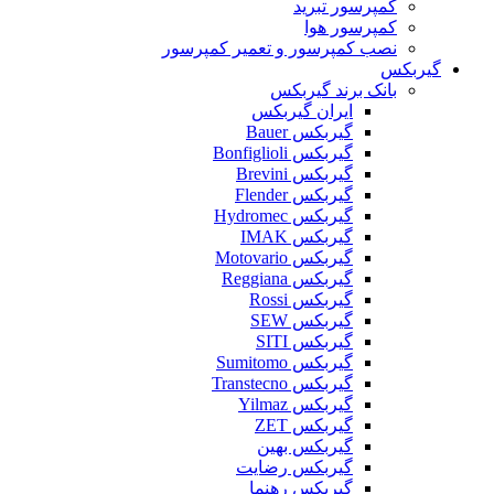
کمپرسور تبرید
کمپرسور هوا
نصب کمپرسور و تعمیر کمپرسور
گیربکس
بانک برند گیربکس
ایران گیربکس
گیربکس Bauer
گیربکس Bonfiglioli
گیربکس Brevini
گیربکس Flender
گیربکس Hydromec
گیربکس IMAK
گیربکس Motovario
گیربکس Reggiana
گیربکس Rossi
گیربکس SEW
گیربکس SITI
گیربکس Sumitomo
گیربکس Transtecno
گیربکس Yilmaz
گیربکس ZET
گیربکس بهین
گیربکس رضایت
گیربکس رهنما