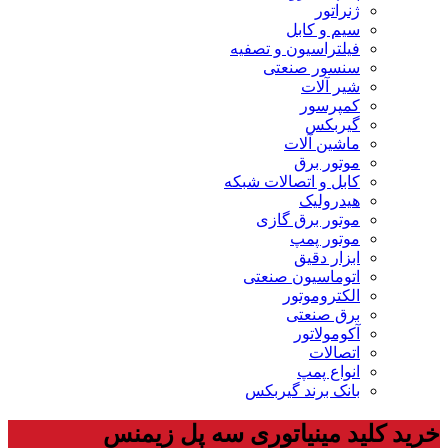
ژنراتور
سیم و کابل
فیلتراسیون و تصفیه
سنسور صنعتی
شیر آلات
کمپرسور
گیربکس
ماشین آلات
موتور برق
کابل و اتصالات شبکه
هیدرولیک
موتور برق گازی
موتور پمپ
ابزار دقیق
اتوماسیون صنعتی
الکتروموتور
برق صنعتی
آکومولاتور
اتصالات
انواع پمپ
بانک برند گیربکس
خرید کلید مینیاتوری سه پل زیمنس