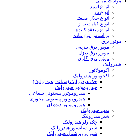
مواد شیمیایی
انواع اسید
انواع باز
انواع حلال صنعتی
انواع کیلیت ساز
انواع منعقد کننده
بر اساس نوع ماده
موتور برق
موتور برق بنزینی
موتور برق دیزل
موتور برق گازی
هیدرولیک
آکومولاتور
اکچویتور هیدرولیک
جک هیدرولیک (سیلندر هیدرولیک)
هیدروموتور هیدرولیک
هیدروموتور پیستونی شعاعی
هیدروموتور پیستونی محوری
هیدروموتور دنده ای
پمپ هیدرولیک
شیر هیدرولیک
چک ولو هیدرولیک
شیر آسانسور هیدرولیک
شیر پروپرشنال هیدرولیک