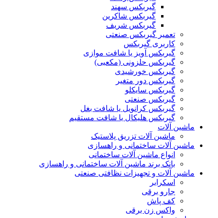
گیربکس سهند
گیربکس شاکرین
گیربکس شریف
تعمیر گیربکس صنعتی
کاربری گیربکس
گیربکس آویز یا شافت موازی
گیربکس حلزونی (مکعبی)
گیربکس خورشیدی
گیربکس دور متغیر
گیربکس سایکلو
گیربکس صنعتی
گیربکس کرانویل یا شافت بغل
گیربکس هلیکال یا شافت مستقیم
ماشین آلات
ماشین آلات تزریق پلاستیک
ماشین آلات ساختمانی و راهسازی
انواع ماشین آلات ساختمانی
بانک برند ماشین آلات ساختمانی و راهسازی
ماشین آلات و تجهیزات نظافتی صنعتی
اسکرابر
جارو برقی
کف پاش
واکس زن برقی