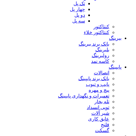
تک پل
چهار پل
دو پل
سه پل
کنتاکتور
کنتاکتور خلاء
بیرینگ
بانک برند بیرینگ
بلبرینگ
رولبرینگ
کاسه نمد
پایپینگ
اتصالات
بانک برند پایپینگ
پایپ و تیوب
پیچ و مهره
تعمیرات و نگهداری پایپینگ
تله بخار
توپی انسداد
شیر آلات
عایق کاری
فلنج
گسکت