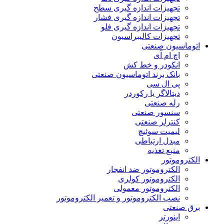
تجهیزات اندازه گیری سطح
تجهیزات اندازه گیری فشار
تجهیزات اندازه گیری فلو
تجهیزات کالیبراسیون
اتوماسیون صنعتی
اچ ام آی
انکودر و خط کش
بانک برند اتوماسیون صنعتی
پی ال سی
دیتالاگر یا رکوردر
رله صنعتی
سنسور صنعتی
کنترلر صنعتی
لیمیت سوئیچ
مبدل ارتباطی
منبع تغذیه
الکتروموتور
الکتروموتور ضد انفجار
الکتروموتور کولری
الکتروموتور معمولی
نصب الکتروموتور و تعمیر الکتروموتور
برق صنعتی
اینورتر