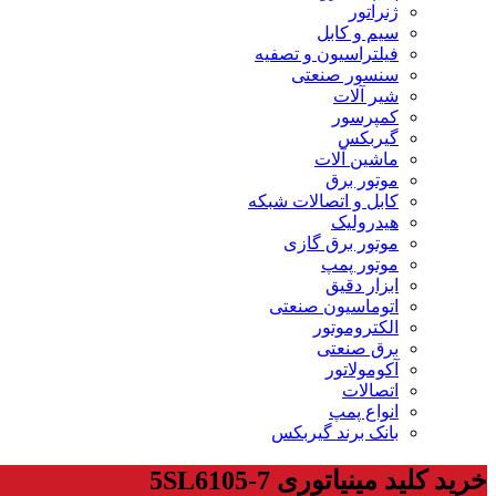
ژنراتور
سیم و کابل
فیلتراسیون و تصفیه
سنسور صنعتی
شیر آلات
کمپرسور
گیربکس
ماشین آلات
موتور برق
کابل و اتصالات شبکه
هیدرولیک
موتور برق گازی
موتور پمپ
ابزار دقیق
اتوماسیون صنعتی
الکتروموتور
برق صنعتی
آکومولاتور
اتصالات
انواع پمپ
بانک برند گیربکس
خرید کلید مینیاتوری 5SL6105-7