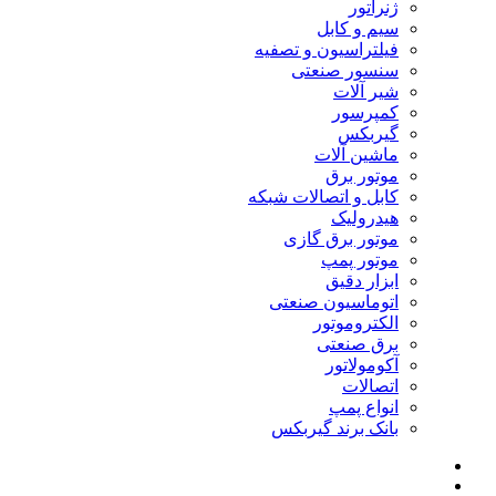
ژنراتور
سیم و کابل
فیلتراسیون و تصفیه
سنسور صنعتی
شیر آلات
کمپرسور
گیربکس
ماشین آلات
موتور برق
کابل و اتصالات شبکه
هیدرولیک
موتور برق گازی
موتور پمپ
ابزار دقیق
اتوماسیون صنعتی
الکتروموتور
برق صنعتی
آکومولاتور
اتصالات
انواع پمپ
بانک برند گیربکس