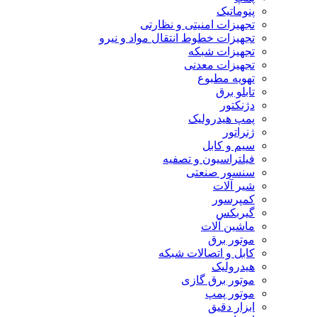
پنوماتیک
تجهیزات امنیتی و نظارتی
تجهیزات خطوط انتقال مواد و نیرو
تجهیزات شبکه
تجهیزات معدنی
تهویه مطبوع
تابلو برق
دژنکتور
پمپ هیدرولیک
ژنراتور
سیم و کابل
فیلتراسیون و تصفیه
سنسور صنعتی
شیر آلات
کمپرسور
گیربکس
ماشین آلات
موتور برق
کابل و اتصالات شبکه
هیدرولیک
موتور برق گازی
موتور پمپ
ابزار دقیق