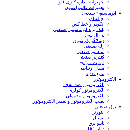
تجهیزات اندازه گیری فلو
تجهیزات کالیبراسیون
اتوماسیون صنعتی
اچ ام آی
انکودر و خط کش
بانک برند اتوماسیون صنعتی
پی ال سی
دیتالاگر یا رکوردر
رله صنعتی
سنسور صنعتی
کنترلر صنعتی
لیمیت سوئیچ
مبدل ارتباطی
منبع تغذیه
الکتروموتور
الکتروموتور ضد انفجار
الکتروموتور کولری
الکتروموتور معمولی
نصب الکتروموتور و تعمیر الکتروموتور
برق صنعتی
اینورتر
بیمتال
تابلو برق
درایو DC