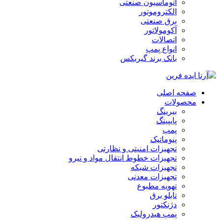
اتوماسیون صنعتی
الکتروموتور
برق صنعتی
آکومولاتور
اتصالات
انواع پمپ
بانک برند گیربکس
صفحه اصلی
محصولات
بیرینگ
پایپینگ
پمپ
پنوماتیک
تجهیزات امنیتی و نظارتی
تجهیزات خطوط انتقال مواد و نیرو
تجهیزات شبکه
تجهیزات معدنی
تهویه مطبوع
تابلو برق
دژنکتور
پمپ هیدرولیک