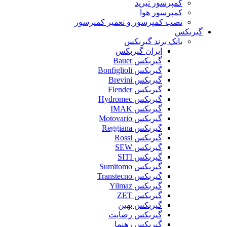
کمپرسور تبرید
کمپرسور هوا
نصب کمپرسور و تعمیر کمپرسور
گیربکس
بانک برند گیربکس
ایران گیربکس
گیربکس Bauer
گیربکس Bonfiglioli
گیربکس Brevini
گیربکس Flender
گیربکس Hydromec
گیربکس IMAK
گیربکس Motovario
گیربکس Reggiana
گیربکس Rossi
گیربکس SEW
گیربکس SITI
گیربکس Sumitomo
گیربکس Transtecno
گیربکس Yilmaz
گیربکس ZET
گیربکس بهین
گیربکس رضایت
گیربکس رهنما