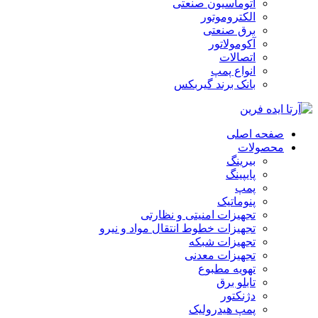
اتوماسیون صنعتی
الکتروموتور
برق صنعتی
آکومولاتور
اتصالات
انواع پمپ
بانک برند گیربکس
صفحه اصلی
محصولات
بیرینگ
پایپینگ
پمپ
پنوماتیک
تجهیزات امنیتی و نظارتی
تجهیزات خطوط انتقال مواد و نیرو
تجهیزات شبکه
تجهیزات معدنی
تهویه مطبوع
تابلو برق
دژنکتور
پمپ هیدرولیک