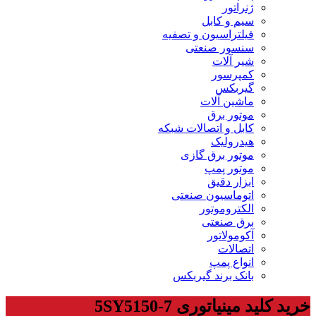
ژنراتور
سیم و کابل
فیلتراسیون و تصفیه
سنسور صنعتی
شیر آلات
کمپرسور
گیربکس
ماشین آلات
موتور برق
کابل و اتصالات شبکه
هیدرولیک
موتور برق گازی
موتور پمپ
ابزار دقیق
اتوماسیون صنعتی
الکتروموتور
برق صنعتی
آکومولاتور
اتصالات
انواع پمپ
بانک برند گیربکس
خرید کلید مینیاتوری 5SY5150-7