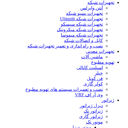
تجهیزات شبکه
آنتن وایرلس
تجهیزات پسیو شبکه
تجهیزات شبکه Ubiquiti
تجهیزات شبکه سیسکو
تجهیزات شبکه میکروتیک
تجهیزات شبکه میموسا
کابل و اتصالات شبکه
نصب و راه اندازی و تعمیر تجهیزات شبکه
تجهیزات معدنی
ماشین آلات
تهویه مطبوع
اسپلیت کانالی
چیلر
فن کویل
کولر گازی
نصب و تعمیرات سیستم های تهویه مطبوع
وی آر اف VRF
ژنراتور
دیزل ژنراتور
ژنراتور تک
ژنراتور گازی
موتور تک
موتور دیزل