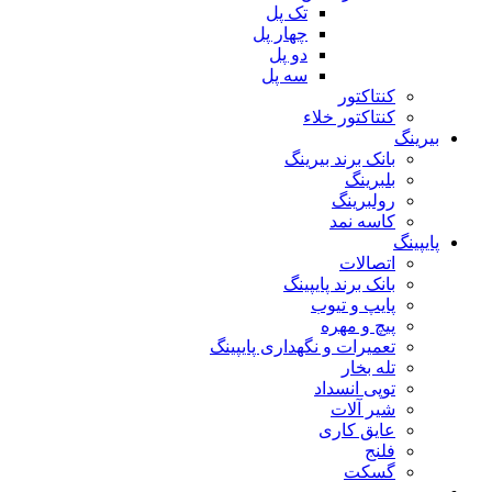
تک پل
چهار پل
دو پل
سه پل
کنتاکتور
کنتاکتور خلاء
بیرینگ
بانک برند بیرینگ
بلبرینگ
رولبرینگ
کاسه نمد
پایپینگ
اتصالات
بانک برند پایپینگ
پایپ و تیوب
پیچ و مهره
تعمیرات و نگهداری پایپینگ
تله بخار
توپی انسداد
شیر آلات
عایق کاری
فلنج
گسکت