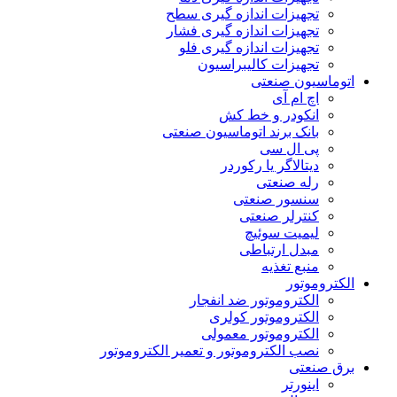
تجهیزات اندازه گیری سطح
تجهیزات اندازه گیری فشار
تجهیزات اندازه گیری فلو
تجهیزات کالیبراسیون
اتوماسیون صنعتی
اچ ام آی
انکودر و خط کش
بانک برند اتوماسیون صنعتی
پی ال سی
دیتالاگر یا رکوردر
رله صنعتی
سنسور صنعتی
کنترلر صنعتی
لیمیت سوئیچ
مبدل ارتباطی
منبع تغذیه
الکتروموتور
الکتروموتور ضد انفجار
الکتروموتور کولری
الکتروموتور معمولی
نصب الکتروموتور و تعمیر الکتروموتور
برق صنعتی
اینورتر