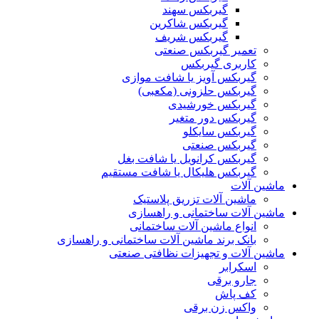
گیربکس سهند
گیربکس شاکرین
گیربکس شریف
تعمیر گیربکس صنعتی
کاربری گیربکس
گیربکس آویز یا شافت موازی
گیربکس حلزونی (مکعبی)
گیربکس خورشیدی
گیربکس دور متغیر
گیربکس سایکلو
گیربکس صنعتی
گیربکس کرانویل یا شافت بغل
گیربکس هلیکال یا شافت مستقیم
ماشین آلات
ماشین آلات تزریق پلاستیک
ماشین آلات ساختمانی و راهسازی
انواع ماشین آلات ساختمانی
بانک برند ماشین آلات ساختمانی و راهسازی
ماشین آلات و تجهیزات نظافتی صنعتی
اسکرابر
جارو برقی
کف پاش
واکس زن برقی