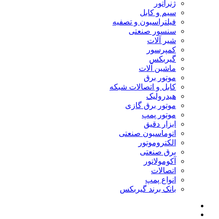
ژنراتور
سیم و کابل
فیلتراسیون و تصفیه
سنسور صنعتی
شیر آلات
کمپرسور
گیربکس
ماشین آلات
موتور برق
کابل و اتصالات شبکه
هیدرولیک
موتور برق گازی
موتور پمپ
ابزار دقیق
اتوماسیون صنعتی
الکتروموتور
برق صنعتی
آکومولاتور
اتصالات
انواع پمپ
بانک برند گیربکس