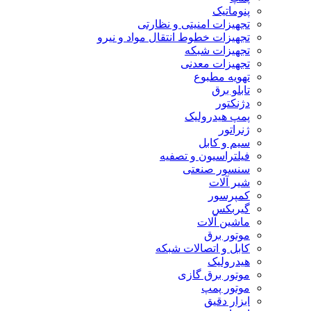
پنوماتیک
تجهیزات امنیتی و نظارتی
تجهیزات خطوط انتقال مواد و نیرو
تجهیزات شبکه
تجهیزات معدنی
تهویه مطبوع
تابلو برق
دژنکتور
پمپ هیدرولیک
ژنراتور
سیم و کابل
فیلتراسیون و تصفیه
سنسور صنعتی
شیر آلات
کمپرسور
گیربکس
ماشین آلات
موتور برق
کابل و اتصالات شبکه
هیدرولیک
موتور برق گازی
موتور پمپ
ابزار دقیق