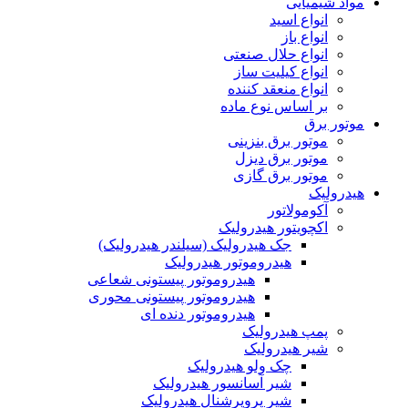
مواد شیمیایی
انواع اسید
انواع باز
انواع حلال صنعتی
انواع کیلیت ساز
انواع منعقد کننده
بر اساس نوع ماده
موتور برق
موتور برق بنزینی
موتور برق دیزل
موتور برق گازی
هیدرولیک
آکومولاتور
اکچویتور هیدرولیک
جک هیدرولیک (سیلندر هیدرولیک)
هیدروموتور هیدرولیک
هیدروموتور پیستونی شعاعی
هیدروموتور پیستونی محوری
هیدروموتور دنده ای
پمپ هیدرولیک
شیر هیدرولیک
چک ولو هیدرولیک
شیر آسانسور هیدرولیک
شیر پروپرشنال هیدرولیک