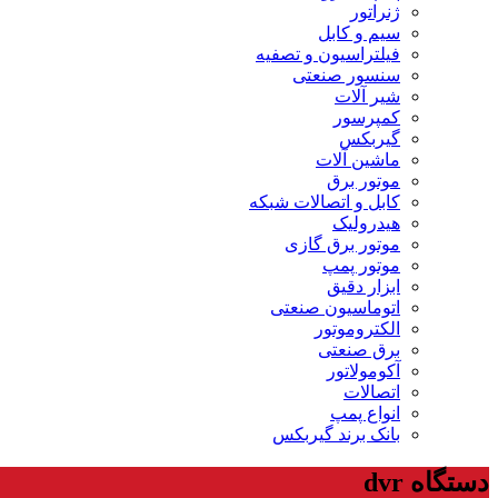
ژنراتور
سیم و کابل
فیلتراسیون و تصفیه
سنسور صنعتی
شیر آلات
کمپرسور
گیربکس
ماشین آلات
موتور برق
کابل و اتصالات شبکه
هیدرولیک
موتور برق گازی
موتور پمپ
ابزار دقیق
اتوماسیون صنعتی
الکتروموتور
برق صنعتی
آکومولاتور
اتصالات
انواع پمپ
بانک برند گیربکس
دستگاه dvr