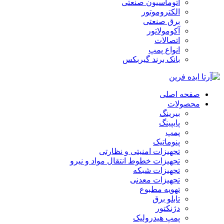
اتوماسیون صنعتی
الکتروموتور
برق صنعتی
آکومولاتور
اتصالات
انواع پمپ
بانک برند گیربکس
صفحه اصلی
محصولات
بیرینگ
پایپینگ
پمپ
پنوماتیک
تجهیزات امنیتی و نظارتی
تجهیزات خطوط انتقال مواد و نیرو
تجهیزات شبکه
تجهیزات معدنی
تهویه مطبوع
تابلو برق
دژنکتور
پمپ هیدرولیک