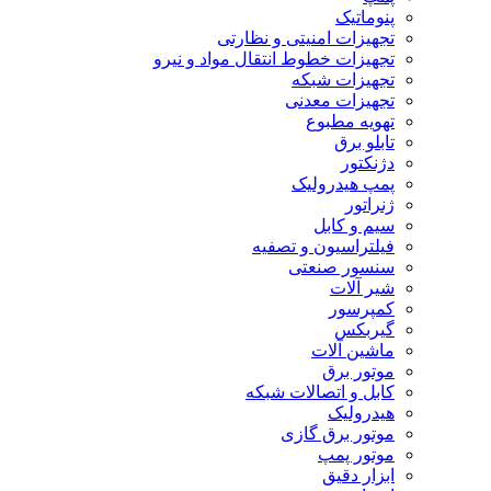
پنوماتیک
تجهیزات امنیتی و نظارتی
تجهیزات خطوط انتقال مواد و نیرو
تجهیزات شبکه
تجهیزات معدنی
تهویه مطبوع
تابلو برق
دژنکتور
پمپ هیدرولیک
ژنراتور
سیم و کابل
فیلتراسیون و تصفیه
سنسور صنعتی
شیر آلات
کمپرسور
گیربکس
ماشین آلات
موتور برق
کابل و اتصالات شبکه
هیدرولیک
موتور برق گازی
موتور پمپ
ابزار دقیق