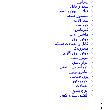
ژنراتور
سیم و کابل
فیلتراسیون و تصفیه
سنسور صنعتی
شیر آلات
کمپرسور
گیربکس
ماشین آلات
موتور برق
کابل و اتصالات شبکه
هیدرولیک
موتور برق گازی
موتور پمپ
ابزار دقیق
اتوماسیون صنعتی
الکتروموتور
برق صنعتی
آکومولاتور
اتصالات
انواع پمپ
بانک برند گیربکس