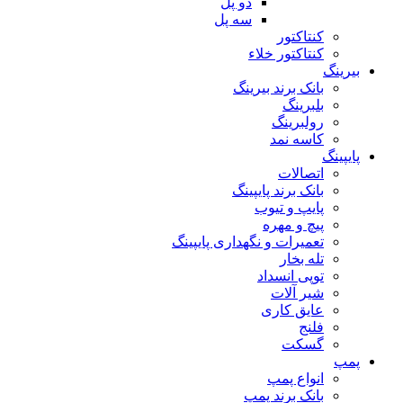
دو پل
سه پل
کنتاکتور
کنتاکتور خلاء
بیرینگ
بانک برند بیرینگ
بلبرینگ
رولبرینگ
کاسه نمد
پایپینگ
اتصالات
بانک برند پایپینگ
پایپ و تیوب
پیچ و مهره
تعمیرات و نگهداری پایپینگ
تله بخار
توپی انسداد
شیر آلات
عایق کاری
فلنج
گسکت
پمپ
انواع پمپ
بانک برند پمپ