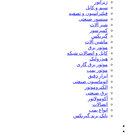
ژنراتور
سیم و کابل
فیلتراسیون و تصفیه
سنسور صنعتی
شیر آلات
کمپرسور
گیربکس
ماشین آلات
موتور برق
کابل و اتصالات شبکه
هیدرولیک
موتور برق گازی
موتور پمپ
ابزار دقیق
اتوماسیون صنعتی
الکتروموتور
برق صنعتی
آکومولاتور
اتصالات
انواع پمپ
بانک برند گیربکس