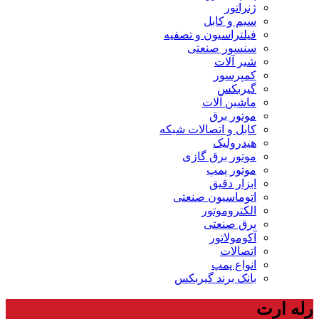
ژنراتور
سیم و کابل
فیلتراسیون و تصفیه
سنسور صنعتی
شیر آلات
کمپرسور
گیربکس
ماشین آلات
موتور برق
کابل و اتصالات شبکه
هیدرولیک
موتور برق گازی
موتور پمپ
ابزار دقیق
اتوماسیون صنعتی
الکتروموتور
برق صنعتی
آکومولاتور
اتصالات
انواع پمپ
بانک برند گیربکس
رله ارت