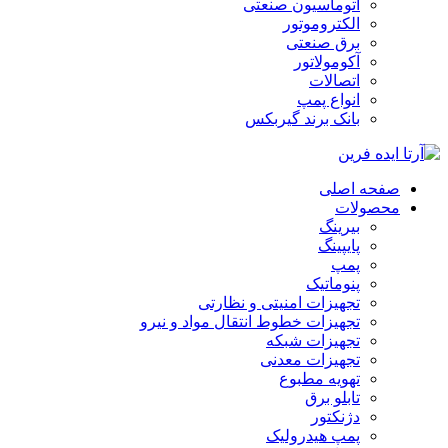
اتوماسیون صنعتی
الکتروموتور
برق صنعتی
آکومولاتور
اتصالات
انواع پمپ
بانک برند گیربکس
صفحه اصلی
محصولات
بیرینگ
پایپینگ
پمپ
پنوماتیک
تجهیزات امنیتی و نظارتی
تجهیزات خطوط انتقال مواد و نیرو
تجهیزات شبکه
تجهیزات معدنی
تهویه مطبوع
تابلو برق
دژنکتور
پمپ هیدرولیک