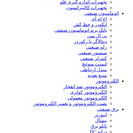
تجهیزات اندازه گیری فلو
تجهیزات کالیبراسیون
اتوماسیون صنعتی
اچ ام آی
انکودر و خط کش
بانک برند اتوماسیون صنعتی
پی ال سی
دیتالاگر یا رکوردر
رله صنعتی
سنسور صنعتی
کنترلر صنعتی
لیمیت سوئیچ
مبدل ارتباطی
منبع تغذیه
الکتروموتور
الکتروموتور ضد انفجار
الکتروموتور کولری
الکتروموتور معمولی
نصب الکتروموتور و تعمیر الکتروموتور
برق صنعتی
اینورتر
بیمتال
تابلو برق
درایو DC