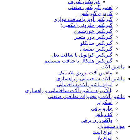
گیربکس شریف
تعمیر گیربکس صنعتی
کاربری گیربکس
گیربکس آویز یا شافت موازی
گیربکس حلزونی (مکعبی)
گیربکس خورشیدی
گیربکس دور متغیر
گیربکس سایکلو
گیربکس صنعتی
گیربکس کرانویل یا شافت بغل
گیربکس هلیکال یا شافت مستقیم
ماشین آلات
ماشین آلات تزریق پلاستیک
ماشین آلات ساختمانی و راهسازی
انواع ماشین آلات ساختمانی
بانک برند ماشین آلات ساختمانی و راهسازی
ماشین آلات و تجهیزات نظافتی صنعتی
اسکرابر
جارو برقی
کف پاش
واکس زن برقی
مواد شیمیایی
انواع اسید
انواع باز