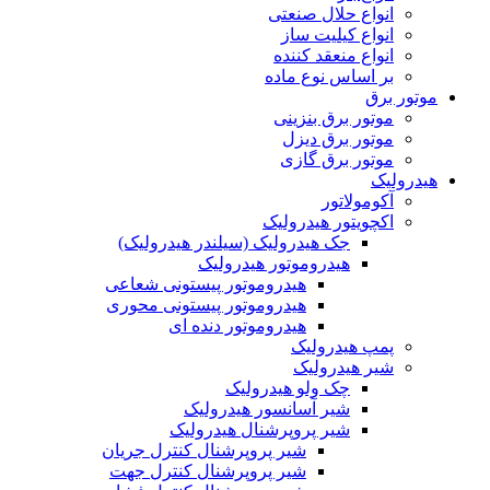
انواع حلال صنعتی
انواع کیلیت ساز
انواع منعقد کننده
بر اساس نوع ماده
موتور برق
موتور برق بنزینی
موتور برق دیزل
موتور برق گازی
هیدرولیک
آکومولاتور
اکچویتور هیدرولیک
جک هیدرولیک (سیلندر هیدرولیک)
هیدروموتور هیدرولیک
هیدروموتور پیستونی شعاعی
هیدروموتور پیستونی محوری
هیدروموتور دنده ای
پمپ هیدرولیک
شیر هیدرولیک
چک ولو هیدرولیک
شیر آسانسور هیدرولیک
شیر پروپرشنال هیدرولیک
شیر پروپرشنال کنترل جریان
شیر پروپرشنال کنترل جهت