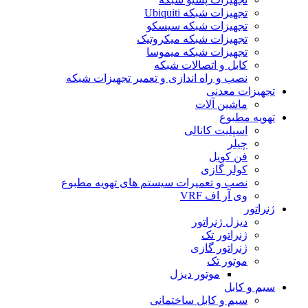
تجهیزات شبکه Ubiquiti
تجهیزات شبکه سیسکو
تجهیزات شبکه میکروتیک
تجهیزات شبکه میموسا
کابل و اتصالات شبکه
نصب و راه اندازی و تعمیر تجهیزات شبکه
تجهیزات معدنی
ماشین آلات
تهویه مطبوع
اسپلیت کانالی
چیلر
فن کویل
کولر گازی
نصب و تعمیرات سیستم های تهویه مطبوع
وی آر اف VRF
ژنراتور
دیزل ژنراتور
ژنراتور تک
ژنراتور گازی
موتور تک
موتور دیزل
سیم و کابل
سیم و کابل ساختمانی