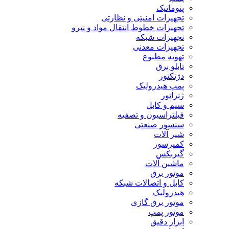
پنوماتیک
تجهیزات امنیتی و نظارتی
تجهیزات خطوط انتقال مواد و نیرو
تجهیزات شبکه
تجهیزات معدنی
تهویه مطبوع
تابلو برق
دژنکتور
پمپ هیدرولیک
ژنراتور
سیم و کابل
فیلتراسیون و تصفیه
سنسور صنعتی
شیر آلات
کمپرسور
گیربکس
ماشین آلات
موتور برق
کابل و اتصالات شبکه
هیدرولیک
موتور برق گازی
موتور پمپ
ابزار دقیق