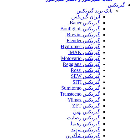
گیربکس
بانک برند گیربکس
ایران گیربکس
گیربکس Bauer
گیربکس Bonfiglioli
گیربکس Brevini
گیربکس Flender
گیربکس Hydromec
گیربکس IMAK
گیربکس Motovario
گیربکس Reggiana
گیربکس Rossi
گیربکس SEW
گیربکس SITI
گیربکس Sumitomo
گیربکس Transtecno
گیربکس Yilmaz
گیربکس ZET
گیربکس بهین
گیربکس رضایت
گیربکس رهنما
گیربکس سهند
گیربکس شاکرین