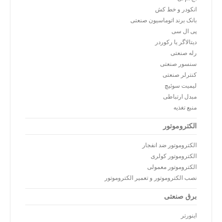
انکودر و خط کش
بانک برند اتوماسیون صنعتی
پی ال سی
دیتالاگر یا رکوردر
رله صنعتی
سنسور صنعتی
کنترلر صنعتی
لیمیت سوئیچ
مبدل ارتباطی
منبع تغذیه
الکتروموتور
الکتروموتور ضد انفجار
الکتروموتور کولری
الکتروموتور معمولی
نصب الکتروموتور و تعمیر الکتروموتور
برق صنعتی
اینورتر