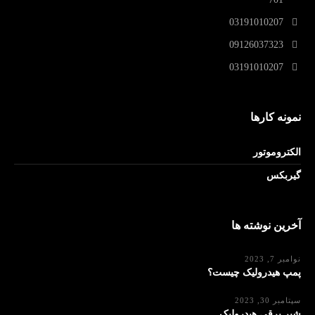
03191010207
09126037323
03191010207
نمونه کارها
الکتروموتور
گیربکس
آخرین نوشته ها
نوامبر 7, 2023
پمپ هیدرولیک چیست؟
سپتامبر 30, 2023
شیر برقی هیدرولیک