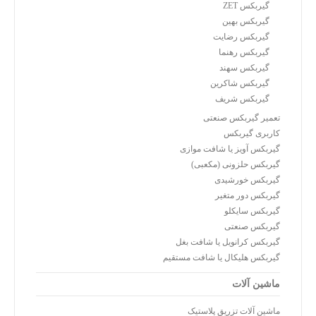
گیربکس ZET
گیربکس بهین
گیربکس رضایت
گیربکس رهنما
گیربکس سهند
گیربکس شاکرین
گیربکس شریف
تعمیر گیربکس صنعتی
کاربری گیربکس
گیربکس آویز یا شافت موازی
گیربکس حلزونی (مکعبی)
گیربکس خورشیدی
گیربکس دور متغیر
گیربکس سایکلو
گیربکس صنعتی
گیربکس کرانویل یا شافت بغل
گیربکس هلیکال یا شافت مستقیم
ماشین آلات
ماشین آلات تزریق پلاستیک