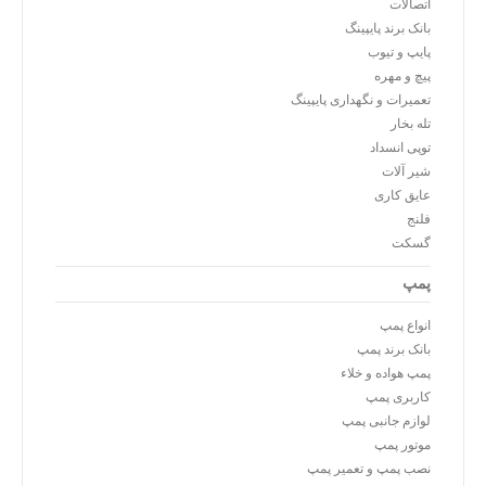
اتصالات
بانک برند پایپینگ
پایپ و تیوب
پیچ و مهره
تعمیرات و نگهداری پایپینگ
تله بخار
توپی انسداد
شیر آلات
عایق کاری
فلنج
گسکت
پمپ
انواع پمپ
بانک برند پمپ
پمپ هواده و خلاء
کاربری پمپ
لوازم جانبی پمپ
موتور پمپ
نصب پمپ و تعمیر پمپ