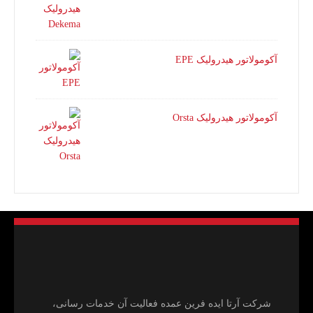
آکومولاتور هیدرولیک EPE
آکومولاتور هیدرولیک Orsta
شرکت آرتا ایده فرین عمده فعالیت آن خدمات رسانی،