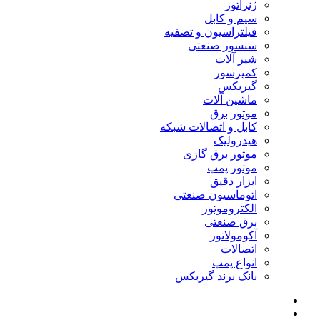
ژنراتور
سیم و کابل
فیلتراسیون و تصفیه
سنسور صنعتی
شیر آلات
کمپرسور
گیربکس
ماشین آلات
موتور برق
کابل و اتصالات شبکه
هیدرولیک
موتور برق گازی
موتور پمپ
ابزار دقیق
اتوماسیون صنعتی
الکتروموتور
برق صنعتی
آکومولاتور
اتصالات
انواع پمپ
بانک برند گیربکس