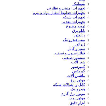
پنوماتیک
تجهیزات امنیتی و نظارتی
تجهیزات خطوط انتقال مواد و نیرو
تجهیزات شبکه
تجهیزات معدنی
تهویه مطبوع
تابلو برق
دژنکتور
پمپ هیدرولیک
ژنراتور
سیم و کابل
فیلتراسیون و تصفیه
سنسور صنعتی
شیر آلات
کمپرسور
گیربکس
ماشین آلات
موتور برق
کابل و اتصالات شبکه
هیدرولیک
موتور برق گازی
موتور پمپ
ابزار دقیق