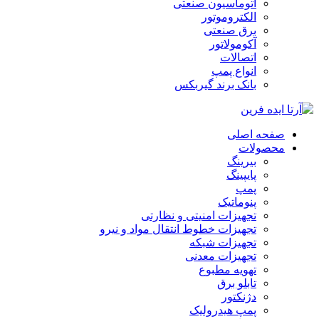
اتوماسیون صنعتی
الکتروموتور
برق صنعتی
آکومولاتور
اتصالات
انواع پمپ
بانک برند گیربکس
صفحه اصلی
محصولات
بیرینگ
پایپینگ
پمپ
پنوماتیک
تجهیزات امنیتی و نظارتی
تجهیزات خطوط انتقال مواد و نیرو
تجهیزات شبکه
تجهیزات معدنی
تهویه مطبوع
تابلو برق
دژنکتور
پمپ هیدرولیک