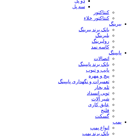
دو پل
سه پل
کنتاکتور
کنتاکتور خلاء
بیرینگ
بانک برند بیرینگ
بلبرینگ
رولبرینگ
کاسه نمد
پایپینگ
اتصالات
بانک برند پایپینگ
پایپ و تیوب
پیچ و مهره
تعمیرات و نگهداری پایپینگ
تله بخار
توپی انسداد
شیر آلات
عایق کاری
فلنج
گسکت
پمپ
انواع پمپ
بانک برند پمپ