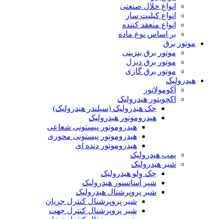
انواع حلال صنعتی
انواع کیلیت ساز
انواع منعقد کننده
بر اساس نوع ماده
موتور برق
موتور برق بنزینی
موتور برق دیزل
موتور برق گازی
هیدرولیک
آکومولاتور
اکچویتور هیدرولیک
جک هیدرولیک (سیلندر هیدرولیک)
هیدروموتور هیدرولیک
هیدروموتور پیستونی شعاعی
هیدروموتور پیستونی محوری
هیدروموتور دنده ای
پمپ هیدرولیک
شیر هیدرولیک
چک ولو هیدرولیک
شیر آسانسور هیدرولیک
شیر پروپرشنال هیدرولیک
شیر پروپرشنال کنترل جریان
شیر پروپرشنال کنترل جهت