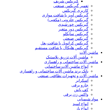
گیربکس شریف
تعمیر گیربکس صنعتی
کاربری گیربکس
گیربکس آویز یا شافت موازی
گیربکس حلزونی (مکعبی)
گیربکس خورشیدی
گیربکس دور متغیر
گیربکس سایکلو
گیربکس صنعتی
گیربکس کرانویل یا شافت بغل
گیربکس هلیکال یا شافت مستقیم
ماشین آلات
ماشین آلات تزریق پلاستیک
ماشین آلات ساختمانی و راهسازی
انواع ماشین آلات ساختمانی
بانک برند ماشین آلات ساختمانی و راهسازی
ماشین آلات و تجهیزات نظافتی صنعتی
اسکرابر
جارو برقی
کف پاش
واکس زن برقی
مواد شیمیایی
انواع اسید
انواع باز