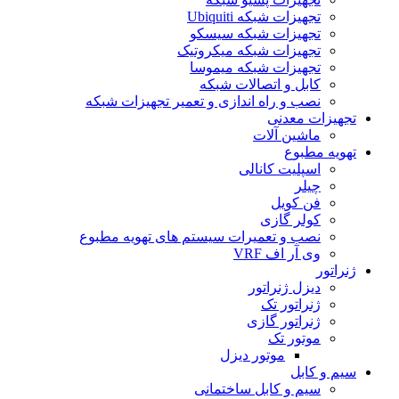
تجهیزات شبکه Ubiquiti
تجهیزات شبکه سیسکو
تجهیزات شبکه میکروتیک
تجهیزات شبکه میموسا
کابل و اتصالات شبکه
نصب و راه اندازی و تعمیر تجهیزات شبکه
تجهیزات معدنی
ماشین آلات
تهویه مطبوع
اسپلیت کانالی
چیلر
فن کویل
کولر گازی
نصب و تعمیرات سیستم های تهویه مطبوع
وی آر اف VRF
ژنراتور
دیزل ژنراتور
ژنراتور تک
ژنراتور گازی
موتور تک
موتور دیزل
سیم و کابل
سیم و کابل ساختمانی