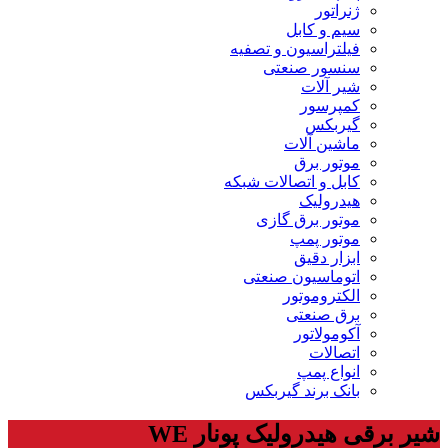
ژنراتور
سیم و کابل
فیلتراسیون و تصفیه
سنسور صنعتی
شیر آلات
کمپرسور
گیربکس
ماشین آلات
موتور برق
کابل و اتصالات شبکه
هیدرولیک
موتور برق گازی
موتور پمپ
ابزار دقیق
اتوماسیون صنعتی
الکتروموتور
برق صنعتی
آکومولاتور
اتصالات
انواع پمپ
بانک برند گیربکس
شیر برقی هیدرولیک پونار WE