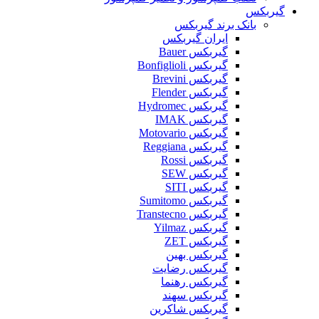
گیربکس
بانک برند گیربکس
ایران گیربکس
گیربکس Bauer
گیربکس Bonfiglioli
گیربکس Brevini
گیربکس Flender
گیربکس Hydromec
گیربکس IMAK
گیربکس Motovario
گیربکس Reggiana
گیربکس Rossi
گیربکس SEW
گیربکس SITI
گیربکس Sumitomo
گیربکس Transtecno
گیربکس Yilmaz
گیربکس ZET
گیربکس بهین
گیربکس رضایت
گیربکس رهنما
گیربکس سهند
گیربکس شاکرین