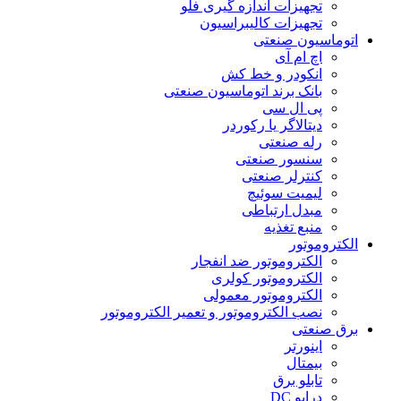
تجهیزات اندازه گیری فلو
تجهیزات کالیبراسیون
اتوماسیون صنعتی
اچ ام آی
انکودر و خط کش
بانک برند اتوماسیون صنعتی
پی ال سی
دیتالاگر یا رکوردر
رله صنعتی
سنسور صنعتی
کنترلر صنعتی
لیمیت سوئیچ
مبدل ارتباطی
منبع تغذیه
الکتروموتور
الکتروموتور ضد انفجار
الکتروموتور کولری
الکتروموتور معمولی
نصب الکتروموتور و تعمیر الکتروموتور
برق صنعتی
اینورتر
بیمتال
تابلو برق
درایو DC