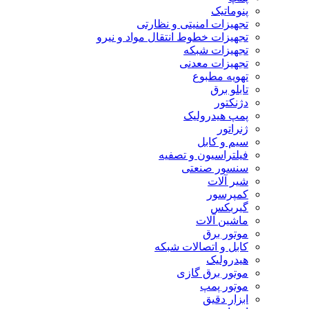
پنوماتیک
تجهیزات امنیتی و نظارتی
تجهیزات خطوط انتقال مواد و نیرو
تجهیزات شبکه
تجهیزات معدنی
تهویه مطبوع
تابلو برق
دژنکتور
پمپ هیدرولیک
ژنراتور
سیم و کابل
فیلتراسیون و تصفیه
سنسور صنعتی
شیر آلات
کمپرسور
گیربکس
ماشین آلات
موتور برق
کابل و اتصالات شبکه
هیدرولیک
موتور برق گازی
موتور پمپ
ابزار دقیق