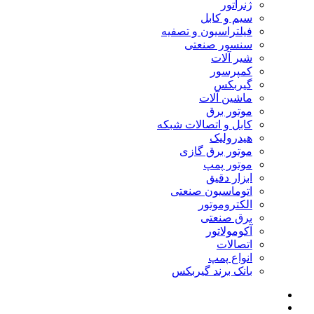
ژنراتور
سیم و کابل
فیلتراسیون و تصفیه
سنسور صنعتی
شیر آلات
کمپرسور
گیربکس
ماشین آلات
موتور برق
کابل و اتصالات شبکه
هیدرولیک
موتور برق گازی
موتور پمپ
ابزار دقیق
اتوماسیون صنعتی
الکتروموتور
برق صنعتی
آکومولاتور
اتصالات
انواع پمپ
بانک برند گیربکس