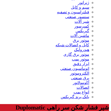
ژنراتور
سیم و کابل
فیلتراسیون و تصفیه
سنسور صنعتی
شیر آلات
کمپرسور
گیربکس
ماشین آلات
موتور برق
کابل و اتصالات شبکه
هیدرولیک
موتور برق گازی
موتور پمپ
ابزار دقیق
اتوماسیون صنعتی
الکتروموتور
برق صنعتی
آکومولاتور
اتصالات
انواع پمپ
بانک برند گیربکس
شیر فشار شکن سر راهی Duplomatic