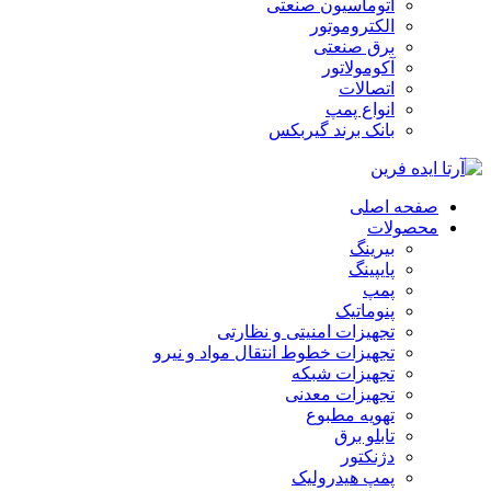
اتوماسیون صنعتی
الکتروموتور
برق صنعتی
آکومولاتور
اتصالات
انواع پمپ
بانک برند گیربکس
صفحه اصلی
محصولات
بیرینگ
پایپینگ
پمپ
پنوماتیک
تجهیزات امنیتی و نظارتی
تجهیزات خطوط انتقال مواد و نیرو
تجهیزات شبکه
تجهیزات معدنی
تهویه مطبوع
تابلو برق
دژنکتور
پمپ هیدرولیک