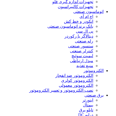
تجهیزات اندازه گیری فلو
تجهیزات کالیبراسیون
اتوماسیون صنعتی
اچ ام آی
انکودر و خط کش
بانک برند اتوماسیون صنعتی
پی ال سی
دیتالاگر یا رکوردر
رله صنعتی
سنسور صنعتی
کنترلر صنعتی
لیمیت سوئیچ
مبدل ارتباطی
منبع تغذیه
الکتروموتور
الکتروموتور ضد انفجار
الکتروموتور کولری
الکتروموتور معمولی
نصب الکتروموتور و تعمیر الکتروموتور
برق صنعتی
اینورتر
بیمتال
تابلو برق
درایو DC