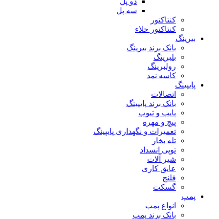
دو پل
سه پل
کنتاکتور
کنتاکتور خلاء
بیرینگ
بانک برند بیرینگ
بلبرینگ
رولبرینگ
کاسه نمد
پایپینگ
اتصالات
بانک برند پایپینگ
پایپ و تیوب
پیچ و مهره
تعمیرات و نگهداری پایپینگ
تله بخار
توپی انسداد
شیر آلات
عایق کاری
فلنج
گسکت
پمپ
انواع پمپ
بانک برند پمپ