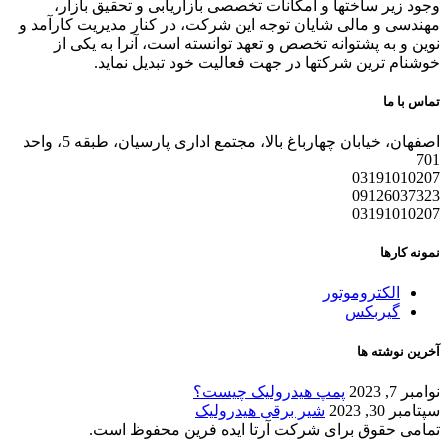
وجود زیر ساختها و امکانات تخصصی بازاریابی و تحقیق بازار،
مهندسی و مالی شایان توجه این شرکت، در کنار مدیریت کارآمد و
نوین و به پشتوانه تخصص و تعهد توانسته است، آنرا به یکی از
خوشنام ترین شرکتها در جهت فعالیت خود تبدیل نماید.
تماس با ما
اصفهان، خیابان چهارباغ بالا، مجتمع اداری پارسیان، طبقه 5، واحد
701
03191010207
09126037323
03191010207
نمونه کارها
الکتروموتور
گیربکس
آخرین نوشته ها
نوامبر 7, 2023
پمپ هیدرولیک چیست؟
سپتامبر 30, 2023
شیر برقی هیدرولیک
تمامی حقوق برای شرکت آرتا ایده فرین محفوظ است.