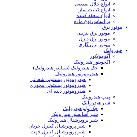
انواع حلال صنعتی
انواع کیلیت ساز
انواع منعقد کننده
بر اساس نوع ماده
موتور برق
موتور برق بنزینی
موتور برق دیزل
موتور برق گازی
هیدرولیک
آکومولاتور
اکچویتور هیدرولیک
جک هیدرولیک (سیلندر هیدرولیک)
هیدروموتور هیدرولیک
هیدروموتور پیستونی شعاعی
هیدروموتور پیستونی محوری
هیدروموتور دنده ای
پمپ هیدرولیک
شیر هیدرولیک
چک ولو هیدرولیک
شیر آسانسور هیدرولیک
شیر پروپرشنال هیدرولیک
شیر پروپرشنال کنترل جریان
شیر پروپرشنال کنترل جهت