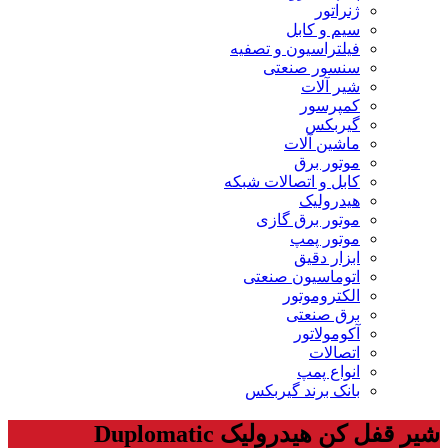
ژنراتور
سیم و کابل
فیلتراسیون و تصفیه
سنسور صنعتی
شیر آلات
کمپرسور
گیربکس
ماشین آلات
موتور برق
کابل و اتصالات شبکه
هیدرولیک
موتور برق گازی
موتور پمپ
ابزار دقیق
اتوماسیون صنعتی
الکتروموتور
برق صنعتی
آکومولاتور
اتصالات
انواع پمپ
بانک برند گیربکس
شیر قفل کن هیدرولیک Duplomatic