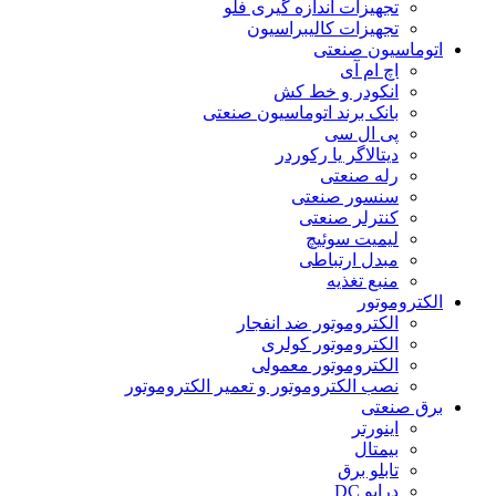
تجهیزات اندازه گیری فلو
تجهیزات کالیبراسیون
اتوماسیون صنعتی
اچ ام آی
انکودر و خط کش
بانک برند اتوماسیون صنعتی
پی ال سی
دیتالاگر یا رکوردر
رله صنعتی
سنسور صنعتی
کنترلر صنعتی
لیمیت سوئیچ
مبدل ارتباطی
منبع تغذیه
الکتروموتور
الکتروموتور ضد انفجار
الکتروموتور کولری
الکتروموتور معمولی
نصب الکتروموتور و تعمیر الکتروموتور
برق صنعتی
اینورتر
بیمتال
تابلو برق
درایو DC