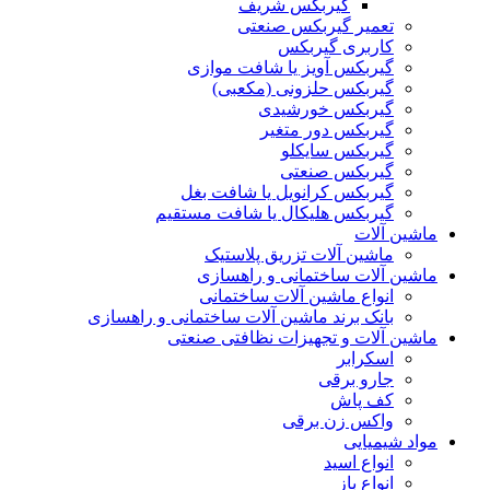
گیربکس شریف
تعمیر گیربکس صنعتی
کاربری گیربکس
گیربکس آویز یا شافت موازی
گیربکس حلزونی (مکعبی)
گیربکس خورشیدی
گیربکس دور متغیر
گیربکس سایکلو
گیربکس صنعتی
گیربکس کرانویل یا شافت بغل
گیربکس هلیکال یا شافت مستقیم
ماشین آلات
ماشین آلات تزریق پلاستیک
ماشین آلات ساختمانی و راهسازی
انواع ماشین آلات ساختمانی
بانک برند ماشین آلات ساختمانی و راهسازی
ماشین آلات و تجهیزات نظافتی صنعتی
اسکرابر
جارو برقی
کف پاش
واکس زن برقی
مواد شیمیایی
انواع اسید
انواع باز