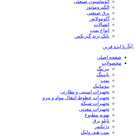
اتوماسیون صنعتی
الکتروموتور
برق صنعتی
آکومولاتور
اتصالات
انواع پمپ
بانک برند گیربکس
صفحه اصلی
محصولات
بیرینگ
پایپینگ
پمپ
پنوماتیک
تجهیزات امنیتی و نظارتی
تجهیزات خطوط انتقال مواد و نیرو
تجهیزات شبکه
تجهیزات معدنی
تهویه مطبوع
تابلو برق
دژنکتور
پمپ هیدرولیک