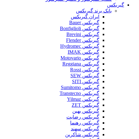
گیربکس
بانک برند گیربکس
ایران گیربکس
گیربکس Bauer
گیربکس Bonfiglioli
گیربکس Brevini
گیربکس Flender
گیربکس Hydromec
گیربکس IMAK
گیربکس Motovario
گیربکس Reggiana
گیربکس Rossi
گیربکس SEW
گیربکس SITI
گیربکس Sumitomo
گیربکس Transtecno
گیربکس Yilmaz
گیربکس ZET
گیربکس بهین
گیربکس رضایت
گیربکس رهنما
گیربکس سهند
گیربکس شاکرین