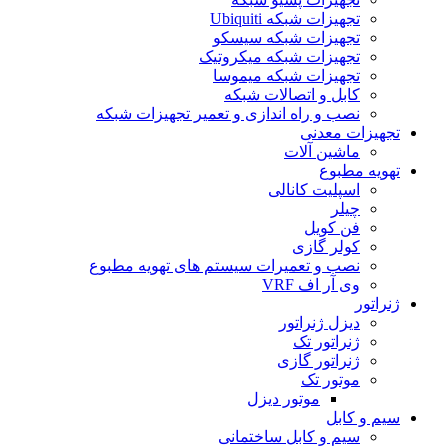
تجهیزات شبکه Ubiquiti
تجهیزات شبکه سیسکو
تجهیزات شبکه میکروتیک
تجهیزات شبکه میموسا
کابل و اتصالات شبکه
نصب و راه اندازی و تعمیر تجهیزات شبکه
تجهیزات معدنی
ماشین آلات
تهویه مطبوع
اسپلیت کانالی
چیلر
فن کویل
کولر گازی
نصب و تعمیرات سیستم های تهویه مطبوع
وی آر اف VRF
ژنراتور
دیزل ژنراتور
ژنراتور تک
ژنراتور گازی
موتور تک
موتور دیزل
سیم و کابل
سیم و کابل ساختمانی