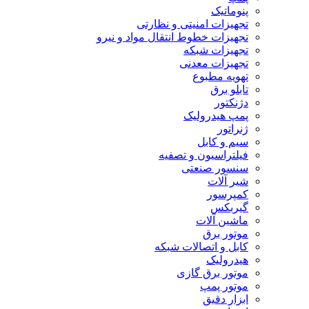
پنوماتیک
تجهیزات امنیتی و نظارتی
تجهیزات خطوط انتقال مواد و نیرو
تجهیزات شبکه
تجهیزات معدنی
تهویه مطبوع
تابلو برق
دژنکتور
پمپ هیدرولیک
ژنراتور
سیم و کابل
فیلتراسیون و تصفیه
سنسور صنعتی
شیر آلات
کمپرسور
گیربکس
ماشین آلات
موتور برق
کابل و اتصالات شبکه
هیدرولیک
موتور برق گازی
موتور پمپ
ابزار دقیق