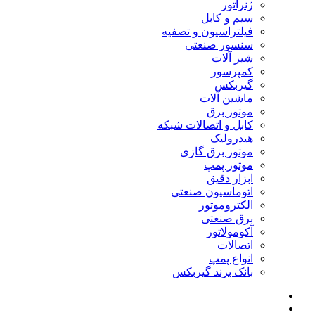
ژنراتور
سیم و کابل
فیلتراسیون و تصفیه
سنسور صنعتی
شیر آلات
کمپرسور
گیربکس
ماشین آلات
موتور برق
کابل و اتصالات شبکه
هیدرولیک
موتور برق گازی
موتور پمپ
ابزار دقیق
اتوماسیون صنعتی
الکتروموتور
برق صنعتی
آکومولاتور
اتصالات
انواع پمپ
بانک برند گیربکس