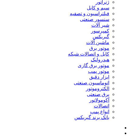
ژنراتور
سیم و کابل
فیلتراسیون و تصفیه
سنسور صنعتی
شیر آلات
کمپرسور
گیربکس
ماشین آلات
موتور برق
کابل و اتصالات شبکه
هیدرولیک
موتور برق گازی
موتور پمپ
ابزار دقیق
اتوماسیون صنعتی
الکتروموتور
برق صنعتی
آکومولاتور
اتصالات
انواع پمپ
بانک برند گیربکس