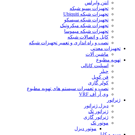
آنتن وایرلس
تجهیزات پسیو شبکه
تجهیزات شبکه Ubiquiti
تجهیزات شبکه سیسکو
تجهیزات شبکه میکروتیک
تجهیزات شبکه میموسا
کابل و اتصالات شبکه
نصب و راه اندازی و تعمیر تجهیزات شبکه
تجهیزات معدنی
ماشین آلات
تهویه مطبوع
اسپلیت کانالی
چیلر
فن کویل
کولر گازی
نصب و تعمیرات سیستم های تهویه مطبوع
وی آر اف VRF
ژنراتور
دیزل ژنراتور
ژنراتور تک
ژنراتور گازی
موتور تک
موتور دیزل
سیم و کابل