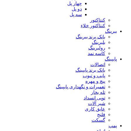
چهار پل
دو پل
سه پل
کنتاکتور
کنتاکتور خلاء
بیرینگ
بانک برند بیرینگ
بلبرینگ
رولبرینگ
کاسه نمد
پایپینگ
اتصالات
بانک برند پایپینگ
پایپ و تیوب
پیچ و مهره
تعمیرات و نگهداری پایپینگ
تله بخار
توپی انسداد
شیر آلات
عایق کاری
فلنج
گسکت
پمپ