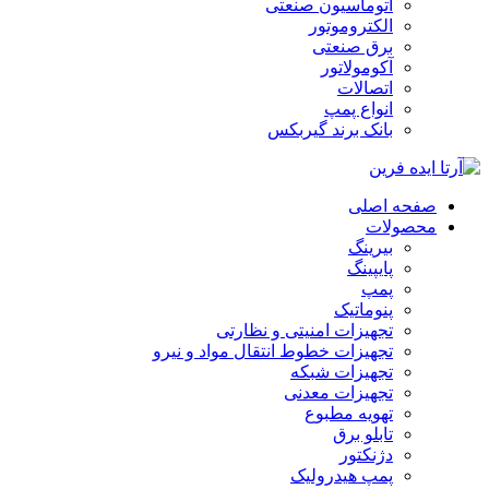
اتوماسیون صنعتی
الکتروموتور
برق صنعتی
آکومولاتور
اتصالات
انواع پمپ
بانک برند گیربکس
صفحه اصلی
محصولات
بیرینگ
پایپینگ
پمپ
پنوماتیک
تجهیزات امنیتی و نظارتی
تجهیزات خطوط انتقال مواد و نیرو
تجهیزات شبکه
تجهیزات معدنی
تهویه مطبوع
تابلو برق
دژنکتور
پمپ هیدرولیک