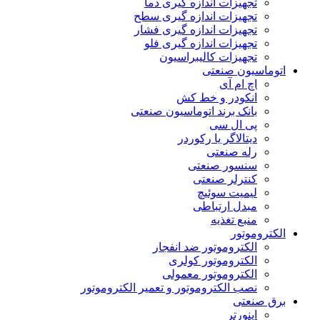
تجهیزات اندازه گیری دما
تجهیزات اندازه گیری سطح
تجهیزات اندازه گیری فشار
تجهیزات اندازه گیری فلو
تجهیزات کالیبراسیون
اتوماسیون صنعتی
اچ ام آی
انکودر و خط کش
بانک برند اتوماسیون صنعتی
پی ال سی
دیتالاگر یا رکوردر
رله صنعتی
سنسور صنعتی
کنترلر صنعتی
لیمیت سوئیچ
مبدل ارتباطی
منبع تغذیه
الکتروموتور
الکتروموتور ضد انفجار
الکتروموتور کولری
الکتروموتور معمولی
نصب الکتروموتور و تعمیر الکتروموتور
برق صنعتی
اینورتر