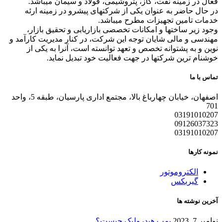
فعال در زمینه نفت، گاز، پتروشیمی، فولاد و سیمان میباشد.
در حال حاضر به عنوان یکی از شرکتهای پیشرو در زمینه ارئه
خدمات تامین تجهیزات مطرح میباشد.
وجود زیر ساختها و امکانات تخصصی بازاریابی و تحقیق بازار،
مهندسی و مالی شایان توجه این شرکت، در کنار مدیریت کارآمد و
نوین و به پشتوانه تخصص و تعهد توانسته است، آنرا به یکی از
خوشنام ترین شرکتها در جهت فعالیت خود تبدیل نماید.
تماس با ما
اصفهان، خیابان چهارباغ بالا، مجتمع اداری پارسیان، طبقه 5، واحد
701
03191010207
09126037323
03191010207
نمونه کارها
الکتروموتور
گیربکس
آخرین نوشته ها
نوامبر 7, 2023
پمپ هیدرولیک چیست؟