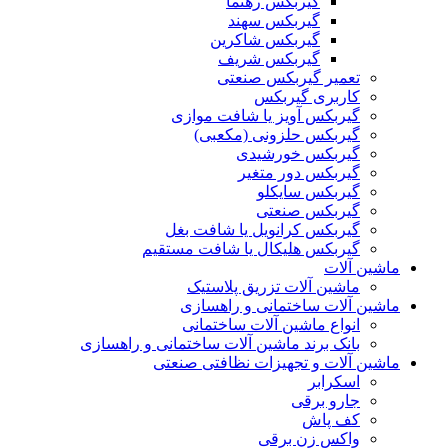
گیربکس رهنما
گیربکس سهند
گیربکس شاکرین
گیربکس شریف
تعمیر گیربکس صنعتی
کاربری گیربکس
گیربکس آویز یا شافت موازی
گیربکس حلزونی (مکعبی)
گیربکس خورشیدی
گیربکس دور متغیر
گیربکس سایکلو
گیربکس صنعتی
گیربکس کرانویل یا شافت بغل
گیربکس هلیکال یا شافت مستقیم
ماشین آلات
ماشین آلات تزریق پلاستیک
ماشین آلات ساختمانی و راهسازی
انواع ماشین آلات ساختمانی
بانک برند ماشین آلات ساختمانی و راهسازی
ماشین آلات و تجهیزات نظافتی صنعتی
اسکرابر
جارو برقی
کف پاش
واکس زن برقی