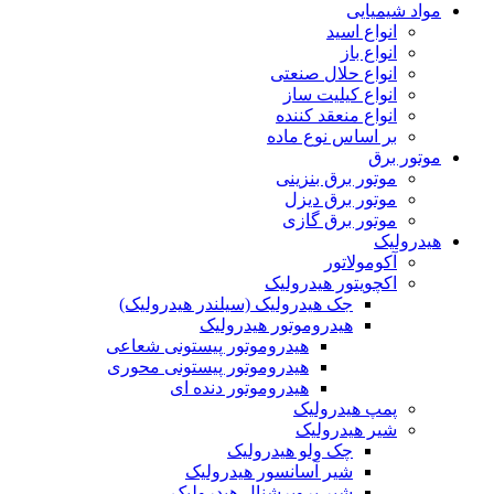
مواد شیمیایی
انواع اسید
انواع باز
انواع حلال صنعتی
انواع کیلیت ساز
انواع منعقد کننده
بر اساس نوع ماده
موتور برق
موتور برق بنزینی
موتور برق دیزل
موتور برق گازی
هیدرولیک
آکومولاتور
اکچویتور هیدرولیک
جک هیدرولیک (سیلندر هیدرولیک)
هیدروموتور هیدرولیک
هیدروموتور پیستونی شعاعی
هیدروموتور پیستونی محوری
هیدروموتور دنده ای
پمپ هیدرولیک
شیر هیدرولیک
چک ولو هیدرولیک
شیر آسانسور هیدرولیک
شیر پروپرشنال هیدرولیک