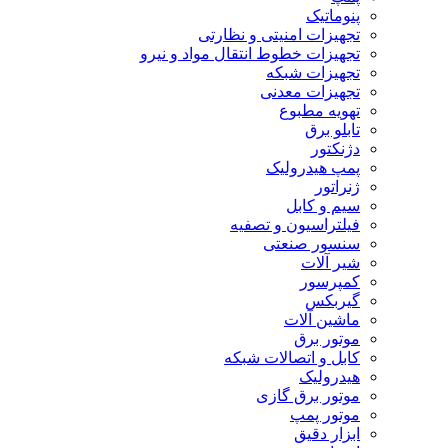
پنوماتیک
تجهیزات امنیتی و نظارتی
تجهیزات خطوط انتقال مواد و نیرو
تجهیزات شبکه
تجهیزات معدنی
تهویه مطبوع
تابلو برق
دژنکتور
پمپ هیدرولیک
ژنراتور
سیم و کابل
فیلتراسیون و تصفیه
سنسور صنعتی
شیر آلات
کمپرسور
گیربکس
ماشین آلات
موتور برق
کابل و اتصالات شبکه
هیدرولیک
موتور برق گازی
موتور پمپ
ابزار دقیق