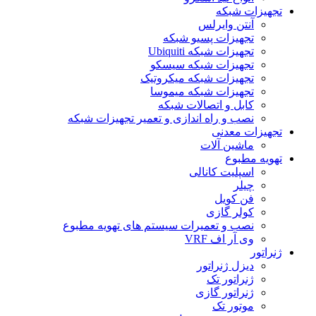
تجهیزات شبکه
آنتن وایرلس
تجهیزات پسیو شبکه
تجهیزات شبکه Ubiquiti
تجهیزات شبکه سیسکو
تجهیزات شبکه میکروتیک
تجهیزات شبکه میموسا
کابل و اتصالات شبکه
نصب و راه اندازی و تعمیر تجهیزات شبکه
تجهیزات معدنی
ماشین آلات
تهویه مطبوع
اسپلیت کانالی
چیلر
فن کویل
کولر گازی
نصب و تعمیرات سیستم های تهویه مطبوع
وی آر اف VRF
ژنراتور
دیزل ژنراتور
ژنراتور تک
ژنراتور گازی
موتور تک