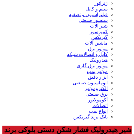
ژنراتور
سیم و کابل
فیلتراسیون و تصفیه
سنسور صنعتی
شیر آلات
کمپرسور
گیربکس
ماشین آلات
موتور برق
کابل و اتصالات شبکه
هیدرولیک
موتور برق گازی
موتور پمپ
ابزار دقیق
اتوماسیون صنعتی
الکتروموتور
برق صنعتی
آکومولاتور
اتصالات
انواع پمپ
بانک برند گیربکس
شیر هیدرولیک فشار شکن دستی بلوکی برند