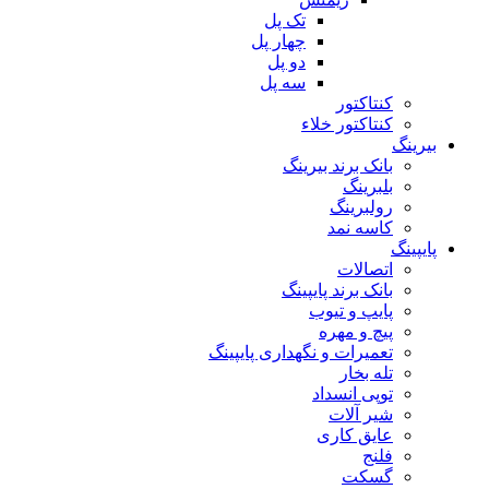
تک پل
چهار پل
دو پل
سه پل
کنتاکتور
کنتاکتور خلاء
بیرینگ
بانک برند بیرینگ
بلبرینگ
رولبرینگ
کاسه نمد
پایپینگ
اتصالات
بانک برند پایپینگ
پایپ و تیوب
پیچ و مهره
تعمیرات و نگهداری پایپینگ
تله بخار
توپی انسداد
شیر آلات
عایق کاری
فلنج
گسکت