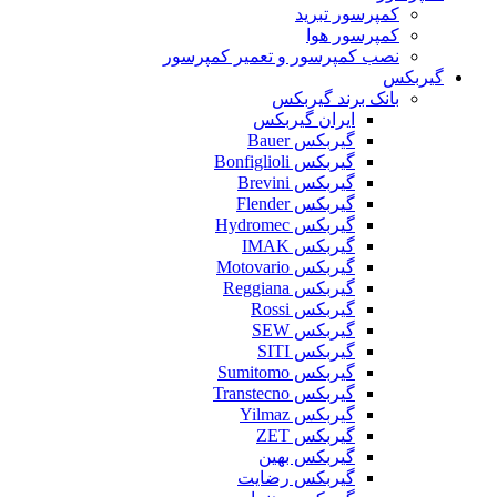
کمپرسور تبرید
کمپرسور هوا
نصب کمپرسور و تعمیر کمپرسور
گیربکس
بانک برند گیربکس
ایران گیربکس
گیربکس Bauer
گیربکس Bonfiglioli
گیربکس Brevini
گیربکس Flender
گیربکس Hydromec
گیربکس IMAK
گیربکس Motovario
گیربکس Reggiana
گیربکس Rossi
گیربکس SEW
گیربکس SITI
گیربکس Sumitomo
گیربکس Transtecno
گیربکس Yilmaz
گیربکس ZET
گیربکس بهین
گیربکس رضایت