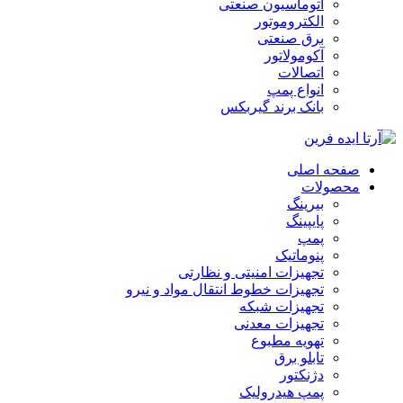
اتوماسیون صنعتی
الکتروموتور
برق صنعتی
آکومولاتور
اتصالات
انواع پمپ
بانک برند گیربکس
صفحه اصلی
محصولات
بیرینگ
پایپینگ
پمپ
پنوماتیک
تجهیزات امنیتی و نظارتی
تجهیزات خطوط انتقال مواد و نیرو
تجهیزات شبکه
تجهیزات معدنی
تهویه مطبوع
تابلو برق
دژنکتور
پمپ هیدرولیک