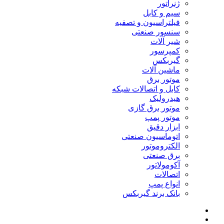
ژنراتور
سیم و کابل
فیلتراسیون و تصفیه
سنسور صنعتی
شیر آلات
کمپرسور
گیربکس
ماشین آلات
موتور برق
کابل و اتصالات شبکه
هیدرولیک
موتور برق گازی
موتور پمپ
ابزار دقیق
اتوماسیون صنعتی
الکتروموتور
برق صنعتی
آکومولاتور
اتصالات
انواع پمپ
بانک برند گیربکس