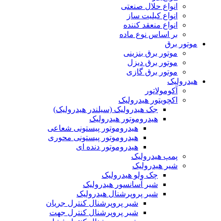
انواع حلال صنعتی
انواع کیلیت ساز
انواع منعقد کننده
بر اساس نوع ماده
موتور برق
موتور برق بنزینی
موتور برق دیزل
موتور برق گازی
هیدرولیک
آکومولاتور
اکچویتور هیدرولیک
جک هیدرولیک (سیلندر هیدرولیک)
هیدروموتور هیدرولیک
هیدروموتور پیستونی شعاعی
هیدروموتور پیستونی محوری
هیدروموتور دنده ای
پمپ هیدرولیک
شیر هیدرولیک
چک ولو هیدرولیک
شیر آسانسور هیدرولیک
شیر پروپرشنال هیدرولیک
شیر پروپرشنال کنترل جریان
شیر پروپرشنال کنترل جهت