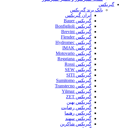
گیربکس
بانک برند گیربکس
ایران گیربکس
گیربکس Bauer
گیربکس Bonfiglioli
گیربکس Brevini
گیربکس Flender
گیربکس Hydromec
گیربکس IMAK
گیربکس Motovario
گیربکس Reggiana
گیربکس Rossi
گیربکس SEW
گیربکس SITI
گیربکس Sumitomo
گیربکس Transtecno
گیربکس Yilmaz
گیربکس ZET
گیربکس بهین
گیربکس رضایت
گیربکس رهنما
گیربکس سهند
گیربکس شاکرین