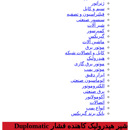
ژنراتور
سیم و کابل
فیلتراسیون و تصفیه
سنسور صنعتی
شیر آلات
کمپرسور
گیربکس
ماشین آلات
موتور برق
کابل و اتصالات شبکه
هیدرولیک
موتور برق گازی
موتور پمپ
ابزار دقیق
اتوماسیون صنعتی
الکتروموتور
برق صنعتی
آکومولاتور
اتصالات
انواع پمپ
بانک برند گیربکس
شیر هیدرولیک کاهنده فشار Duplomatic