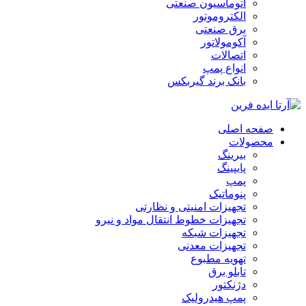
اتوماسیون صنعتی
الکتروموتور
برق صنعتی
آکومولاتور
اتصالات
انواع پمپ
بانک برند گیربکس
صفحه اصلی
محصولات
بیرینگ
پایپینگ
پمپ
پنوماتیک
تجهیزات امنیتی و نظارتی
تجهیزات خطوط انتقال مواد و نیرو
تجهیزات شبکه
تجهیزات معدنی
تهویه مطبوع
تابلو برق
دژنکتور
پمپ هیدرولیک