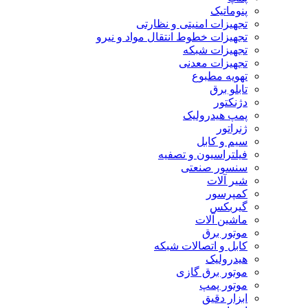
پنوماتیک
تجهیزات امنیتی و نظارتی
تجهیزات خطوط انتقال مواد و نیرو
تجهیزات شبکه
تجهیزات معدنی
تهویه مطبوع
تابلو برق
دژنکتور
پمپ هیدرولیک
ژنراتور
سیم و کابل
فیلتراسیون و تصفیه
سنسور صنعتی
شیر آلات
کمپرسور
گیربکس
ماشین آلات
موتور برق
کابل و اتصالات شبکه
هیدرولیک
موتور برق گازی
موتور پمپ
ابزار دقیق