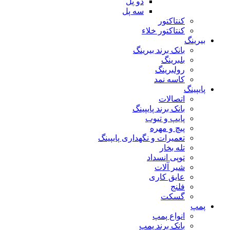
دو پل
سه پل
کنتاکتور
کنتاکتور خلاء
بیرینگ
بانک برند بیرینگ
بلبرینگ
رولبرینگ
کاسه نمد
پایپینگ
اتصالات
بانک برند پایپینگ
پایپ و تیوب
پیچ و مهره
تعمیرات و نگهداری پایپینگ
تله بخار
توپی انسداد
شیر آلات
عایق کاری
فلنج
گسکت
پمپ
انواع پمپ
بانک برند پمپ