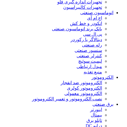
تجهیزات اندازه گیری فلو
تجهیزات کالیبراسیون
اتوماسیون صنعتی
اچ ام آی
انکودر و خط کش
بانک برند اتوماسیون صنعتی
پی ال سی
دیتالاگر یا رکوردر
رله صنعتی
سنسور صنعتی
کنترلر صنعتی
لیمیت سوئیچ
مبدل ارتباطی
منبع تغذیه
الکتروموتور
الکتروموتور ضد انفجار
الکتروموتور کولری
الکتروموتور معمولی
نصب الکتروموتور و تعمیر الکتروموتور
برق صنعتی
اینورتر
بیمتال
تابلو برق
درایو DC