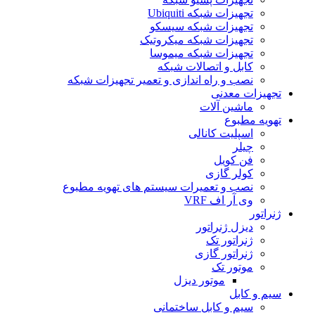
تجهیزات شبکه Ubiquiti
تجهیزات شبکه سیسکو
تجهیزات شبکه میکروتیک
تجهیزات شبکه میموسا
کابل و اتصالات شبکه
نصب و راه اندازی و تعمیر تجهیزات شبکه
تجهیزات معدنی
ماشین آلات
تهویه مطبوع
اسپلیت کانالی
چیلر
فن کویل
کولر گازی
نصب و تعمیرات سیستم های تهویه مطبوع
وی آر اف VRF
ژنراتور
دیزل ژنراتور
ژنراتور تک
ژنراتور گازی
موتور تک
موتور دیزل
سیم و کابل
سیم و کابل ساختمانی