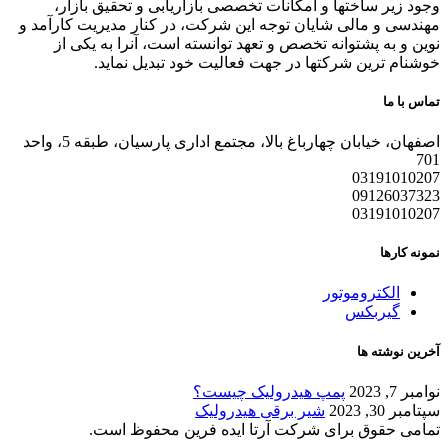
وجود زیر ساختها و امکانات تخصصی بازاریابی و تحقیق بازار،
مهندسی و مالی شایان توجه این شرکت، در کنار مدیریت کارآمد و
نوین و به پشتوانه تخصص و تعهد توانسته است، آنرا به یکی از
خوشنام ترین شرکتها در جهت فعالیت خود تبدیل نماید.
تماس با ما
اصفهان، خیابان چهارباغ بالا، مجتمع اداری پارسیان، طبقه 5، واحد
701
03191010207
09126037323
03191010207
نمونه کارها
الکتروموتور
گیربکس
آخرین نوشته ها
نوامبر 7, 2023
پمپ هیدرولیک چیست؟
سپتامبر 30, 2023
شیر برقی هیدرولیک
تمامی حقوق برای شرکت آرتا ایده فرین محفوظ است.