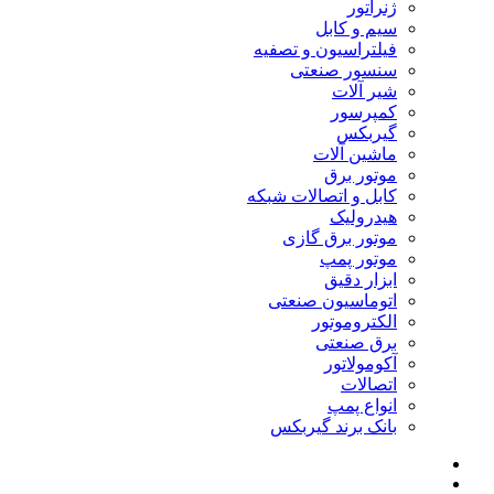
ژنراتور
سیم و کابل
فیلتراسیون و تصفیه
سنسور صنعتی
شیر آلات
کمپرسور
گیربکس
ماشین آلات
موتور برق
کابل و اتصالات شبکه
هیدرولیک
موتور برق گازی
موتور پمپ
ابزار دقیق
اتوماسیون صنعتی
الکتروموتور
برق صنعتی
آکومولاتور
اتصالات
انواع پمپ
بانک برند گیربکس