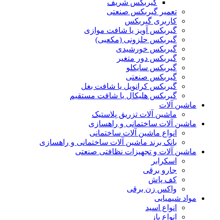
گیربکس شریف
تعمیر گیربکس صنعتی
کاربری گیربکس
گیربکس آویز یا شافت موازی
گیربکس حلزونی (مکعبی)
گیربکس خورشیدی
گیربکس دور متغیر
گیربکس سایکلو
گیربکس صنعتی
گیربکس کرانویل یا شافت بغل
گیربکس هلیکال یا شافت مستقیم
ماشین آلات
ماشین آلات تزریق پلاستیک
ماشین آلات ساختمانی و راهسازی
انواع ماشین آلات ساختمانی
بانک برند ماشین آلات ساختمانی و راهسازی
ماشین آلات و تجهیزات نظافتی صنعتی
اسکرابر
جارو برقی
کف پاش
واکس زن برقی
مواد شیمیایی
انواع اسید
انواع باز