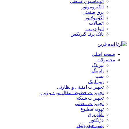
اتوماسیون صنعتی
الکتروموتور
برق صنعتی
آکومولاتور
اتصالات
انواع پمپ
بانک برند گیربکس
صفحه اصلی
محصولات
بیرینگ
پایپینگ
پمپ
پنوماتیک
تجهیزات امنیتی و نظارتی
تجهیزات خطوط انتقال مواد و نیرو
تجهیزات شبکه
تجهیزات معدنی
تهویه مطبوع
تابلو برق
دژنکتور
پمپ هیدرولیک