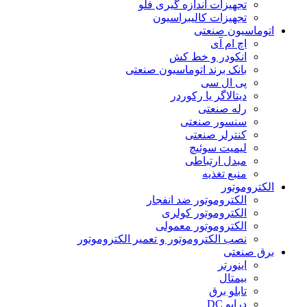
تجهیزات اندازه گیری فلو
تجهیزات کالیبراسیون
اتوماسیون صنعتی
اچ ام آی
انکودر و خط کش
بانک برند اتوماسیون صنعتی
پی ال سی
دیتالاگر یا رکوردر
رله صنعتی
سنسور صنعتی
کنترلر صنعتی
لیمیت سوئیچ
مبدل ارتباطی
منبع تغذیه
الکتروموتور
الکتروموتور ضد انفجار
الکتروموتور کولری
الکتروموتور معمولی
نصب الکتروموتور و تعمیر الکتروموتور
برق صنعتی
اینورتر
بیمتال
تابلو برق
درایو DC