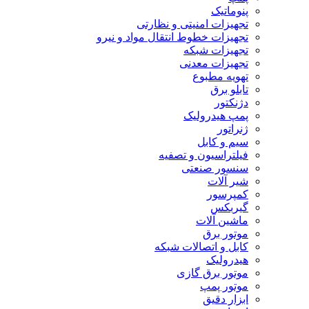
پنوماتیک
تجهیزات امنیتی و نظارتی
تجهیزات خطوط انتقال مواد و نیرو
تجهیزات شبکه
تجهیزات معدنی
تهویه مطبوع
تابلو برق
دژنکتور
پمپ هیدرولیک
ژنراتور
سیم و کابل
فیلتراسیون و تصفیه
سنسور صنعتی
شیر آلات
کمپرسور
گیربکس
ماشین آلات
موتور برق
کابل و اتصالات شبکه
هیدرولیک
موتور برق گازی
موتور پمپ
ابزار دقیق