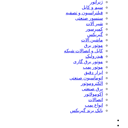
ژنراتور
سیم و کابل
فیلتراسیون و تصفیه
سنسور صنعتی
شیر آلات
کمپرسور
گیربکس
ماشین آلات
موتور برق
کابل و اتصالات شبکه
هیدرولیک
موتور برق گازی
موتور پمپ
ابزار دقیق
اتوماسیون صنعتی
الکتروموتور
برق صنعتی
آکومولاتور
اتصالات
انواع پمپ
بانک برند گیربکس