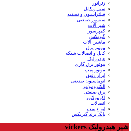
ژنراتور
سیم و کابل
فیلتراسیون و تصفیه
سنسور صنعتی
شیر آلات
کمپرسور
گیربکس
ماشین آلات
موتور برق
کابل و اتصالات شبکه
هیدرولیک
موتور برق گازی
موتور پمپ
ابزار دقیق
اتوماسیون صنعتی
الکتروموتور
برق صنعتی
آکومولاتور
اتصالات
انواع پمپ
بانک برند گیربکس
شیر هیدرولیک vickers