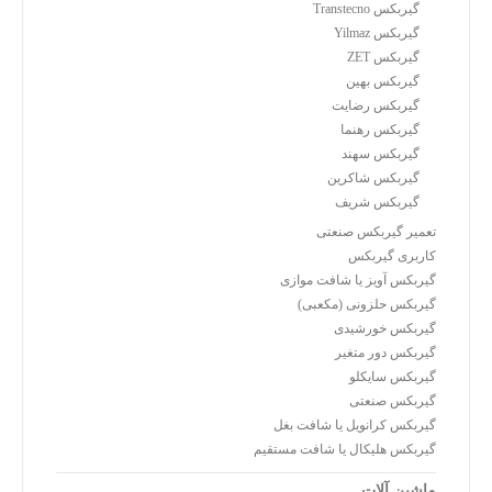
گیربکس Transtecno
گیربکس Yilmaz
گیربکس ZET
گیربکس بهین
گیربکس رضایت
گیربکس رهنما
گیربکس سهند
گیربکس شاکرین
گیربکس شریف
تعمیر گیربکس صنعتی
کاربری گیربکس
گیربکس آویز یا شافت موازی
گیربکس حلزونی (مکعبی)
گیربکس خورشیدی
گیربکس دور متغیر
گیربکس سایکلو
گیربکس صنعتی
گیربکس کرانویل یا شافت بغل
گیربکس هلیکال یا شافت مستقیم
ماشین آلات