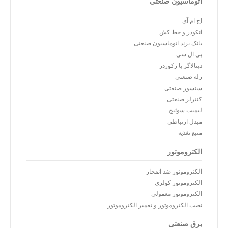
اتوماسیون صنعتی
اچ ام آی
انکودر و خط کش
بانک برند اتوماسیون صنعتی
پی ال سی
دیتالاگر یا رکوردر
رله صنعتی
سنسور صنعتی
کنترلر صنعتی
لیمیت سوئیچ
مبدل ارتباطی
منبع تغذیه
الکتروموتور
الکتروموتور ضد انفجار
الکتروموتور کولری
الکتروموتور معمولی
نصب الکتروموتور و تعمیر الکتروموتور
برق صنعتی