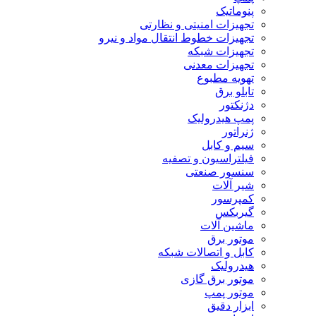
پنوماتیک
تجهیزات امنیتی و نظارتی
تجهیزات خطوط انتقال مواد و نیرو
تجهیزات شبکه
تجهیزات معدنی
تهویه مطبوع
تابلو برق
دژنکتور
پمپ هیدرولیک
ژنراتور
سیم و کابل
فیلتراسیون و تصفیه
سنسور صنعتی
شیر آلات
کمپرسور
گیربکس
ماشین آلات
موتور برق
کابل و اتصالات شبکه
هیدرولیک
موتور برق گازی
موتور پمپ
ابزار دقیق