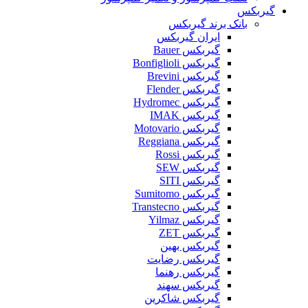
گیربکس
بانک برند گیربکس
ایران گیربکس
گیربکس Bauer
گیربکس Bonfiglioli
گیربکس Brevini
گیربکس Flender
گیربکس Hydromec
گیربکس IMAK
گیربکس Motovario
گیربکس Reggiana
گیربکس Rossi
گیربکس SEW
گیربکس SITI
گیربکس Sumitomo
گیربکس Transtecno
گیربکس Yilmaz
گیربکس ZET
گیربکس بهین
گیربکس رضایت
گیربکس رهنما
گیربکس سهند
گیربکس شاکرین