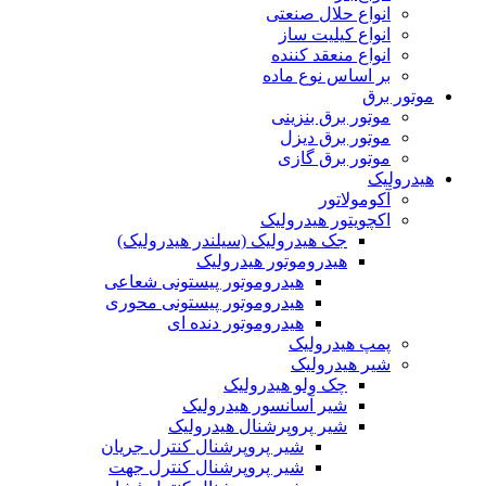
انواع حلال صنعتی
انواع کیلیت ساز
انواع منعقد کننده
بر اساس نوع ماده
موتور برق
موتور برق بنزینی
موتور برق دیزل
موتور برق گازی
هیدرولیک
آکومولاتور
اکچویتور هیدرولیک
جک هیدرولیک (سیلندر هیدرولیک)
هیدروموتور هیدرولیک
هیدروموتور پیستونی شعاعی
هیدروموتور پیستونی محوری
هیدروموتور دنده ای
پمپ هیدرولیک
شیر هیدرولیک
چک ولو هیدرولیک
شیر آسانسور هیدرولیک
شیر پروپرشنال هیدرولیک
شیر پروپرشنال کنترل جریان
شیر پروپرشنال کنترل جهت