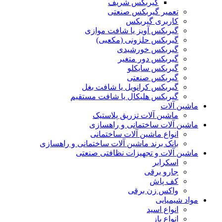
گیربکس شریف
تعمیر گیربکس صنعتی
کاربری گیربکس
گیربکس آویز یا شافت موازی
گیربکس حلزونی (مکعبی)
گیربکس خورشیدی
گیربکس دور متغیر
گیربکس سایکلو
گیربکس صنعتی
گیربکس کرانویل یا شافت بغل
گیربکس هلیکال یا شافت مستقیم
ماشین آلات
ماشین آلات تزریق پلاستیک
ماشین آلات ساختمانی و راهسازی
انواع ماشین آلات ساختمانی
بانک برند ماشین آلات ساختمانی و راهسازی
ماشین آلات و تجهیزات نظافتی صنعتی
اسکرابر
جارو برقی
کف پاش
واکس زن برقی
مواد شیمیایی
انواع اسید
انواع باز