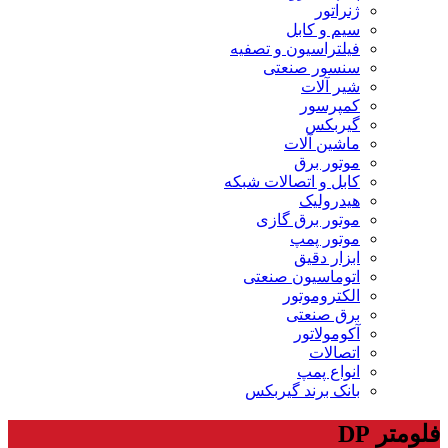
ژنراتور
سیم و کابل
فیلتراسیون و تصفیه
سنسور صنعتی
شیر آلات
کمپرسور
گیربکس
ماشین آلات
موتور برق
کابل و اتصالات شبکه
هیدرولیک
موتور برق گازی
موتور پمپ
ابزار دقیق
اتوماسیون صنعتی
الکتروموتور
برق صنعتی
آکومولاتور
اتصالات
انواع پمپ
بانک برند گیربکس
فلومتر DP