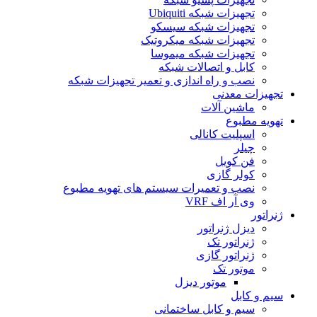
تجهیزات شبکه Ubiquiti
تجهیزات شبکه سیسکو
تجهیزات شبکه میکروتیک
تجهیزات شبکه میموسا
کابل و اتصالات شبکه
نصب و راه اندازی و تعمیر تجهیزات شبکه
تجهیزات معدنی
ماشین آلات
تهویه مطبوع
اسپلیت کانالی
چیلر
فن کویل
کولر گازی
نصب و تعمیرات سیستم های تهویه مطبوع
وی آر اف VRF
ژنراتور
دیزل ژنراتور
ژنراتور تک
ژنراتور گازی
موتور تک
موتور دیزل
سیم و کابل
سیم و کابل ساختمانی