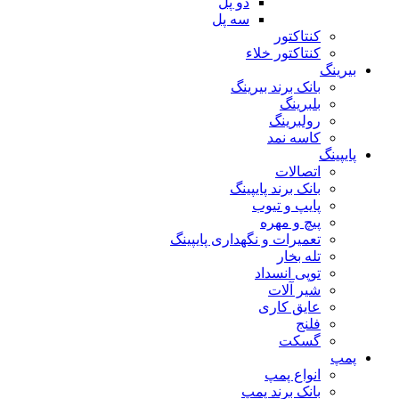
دو پل
سه پل
کنتاکتور
کنتاکتور خلاء
بیرینگ
بانک برند بیرینگ
بلبرینگ
رولبرینگ
کاسه نمد
پایپینگ
اتصالات
بانک برند پایپینگ
پایپ و تیوب
پیچ و مهره
تعمیرات و نگهداری پایپینگ
تله بخار
توپی انسداد
شیر آلات
عایق کاری
فلنج
گسکت
پمپ
انواع پمپ
بانک برند پمپ