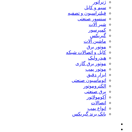
ژنراتور
سیم و کابل
فیلتراسیون و تصفیه
سنسور صنعتی
شیر آلات
کمپرسور
گیربکس
ماشین آلات
موتور برق
کابل و اتصالات شبکه
هیدرولیک
موتور برق گازی
موتور پمپ
ابزار دقیق
اتوماسیون صنعتی
الکتروموتور
برق صنعتی
آکومولاتور
اتصالات
انواع پمپ
بانک برند گیربکس