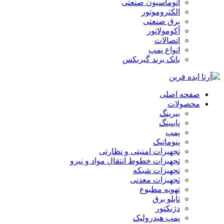
اتوماسیون صنعتی
الکتروموتور
برق صنعتی
آکومولاتور
اتصالات
انواع پمپ
بانک برند گیربکس
صفحه اصلی
محصولات
بیرینگ
پایپینگ
پمپ
پنوماتیک
تجهیزات امنیتی و نظارتی
تجهیزات خطوط انتقال مواد و نیرو
تجهیزات شبکه
تجهیزات معدنی
تهویه مطبوع
تابلو برق
دژنکتور
پمپ هیدرولیک