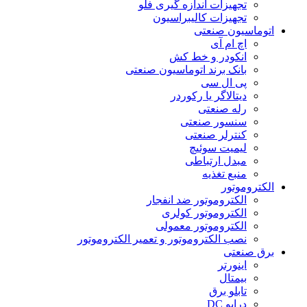
تجهیزات اندازه گیری فلو
تجهیزات کالیبراسیون
اتوماسیون صنعتی
اچ ام آی
انکودر و خط کش
بانک برند اتوماسیون صنعتی
پی ال سی
دیتالاگر یا رکوردر
رله صنعتی
سنسور صنعتی
کنترلر صنعتی
لیمیت سوئیچ
مبدل ارتباطی
منبع تغذیه
الکتروموتور
الکتروموتور ضد انفجار
الکتروموتور کولری
الکتروموتور معمولی
نصب الکتروموتور و تعمیر الکتروموتور
برق صنعتی
اینورتر
بیمتال
تابلو برق
درایو DC