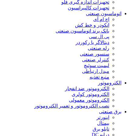
تجهیزات اندازه گیری فلو
تجهیزات کالیبراسیون
اتوماسیون صنعتی
اچ ام آی
انکودر و خط کش
بانک برند اتوماسیون صنعتی
پی ال سی
دیتالاگر یا رکوردر
رله صنعتی
سنسور صنعتی
کنترلر صنعتی
لیمیت سوئیچ
مبدل ارتباطی
منبع تغذیه
الکتروموتور
الکتروموتور ضد انفجار
الکتروموتور کولری
الکتروموتور معمولی
نصب الکتروموتور و تعمیر الکتروموتور
برق صنعتی
اینورتر
بیمتال
تابلو برق
درایو DC