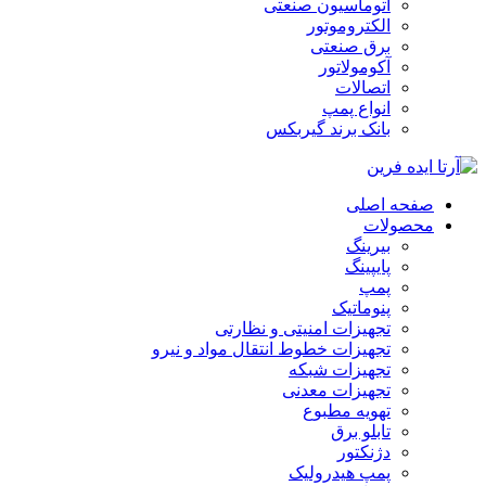
اتوماسیون صنعتی
الکتروموتور
برق صنعتی
آکومولاتور
اتصالات
انواع پمپ
بانک برند گیربکس
صفحه اصلی
محصولات
بیرینگ
پایپینگ
پمپ
پنوماتیک
تجهیزات امنیتی و نظارتی
تجهیزات خطوط انتقال مواد و نیرو
تجهیزات شبکه
تجهیزات معدنی
تهویه مطبوع
تابلو برق
دژنکتور
پمپ هیدرولیک