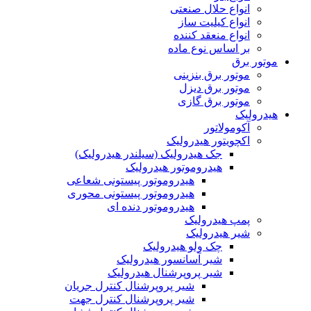
انواع حلال صنعتی
انواع کیلیت ساز
انواع منعقد کننده
بر اساس نوع ماده
موتور برق
موتور برق بنزینی
موتور برق دیزل
موتور برق گازی
هیدرولیک
آکومولاتور
اکچویتور هیدرولیک
جک هیدرولیک (سیلندر هیدرولیک)
هیدروموتور هیدرولیک
هیدروموتور پیستونی شعاعی
هیدروموتور پیستونی محوری
هیدروموتور دنده ای
پمپ هیدرولیک
شیر هیدرولیک
چک ولو هیدرولیک
شیر آسانسور هیدرولیک
شیر پروپرشنال هیدرولیک
شیر پروپرشنال کنترل جریان
شیر پروپرشنال کنترل جهت