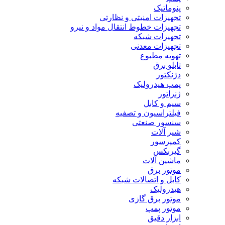
پنوماتیک
تجهیزات امنیتی و نظارتی
تجهیزات خطوط انتقال مواد و نیرو
تجهیزات شبکه
تجهیزات معدنی
تهویه مطبوع
تابلو برق
دژنکتور
پمپ هیدرولیک
ژنراتور
سیم و کابل
فیلتراسیون و تصفیه
سنسور صنعتی
شیر آلات
کمپرسور
گیربکس
ماشین آلات
موتور برق
کابل و اتصالات شبکه
هیدرولیک
موتور برق گازی
موتور پمپ
ابزار دقیق