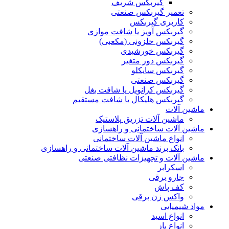
گیربکس شریف
تعمیر گیربکس صنعتی
کاربری گیربکس
گیربکس آویز یا شافت موازی
گیربکس حلزونی (مکعبی)
گیربکس خورشیدی
گیربکس دور متغیر
گیربکس سایکلو
گیربکس صنعتی
گیربکس کرانویل یا شافت بغل
گیربکس هلیکال یا شافت مستقیم
ماشین آلات
ماشین آلات تزریق پلاستیک
ماشین آلات ساختمانی و راهسازی
انواع ماشین آلات ساختمانی
بانک برند ماشین آلات ساختمانی و راهسازی
ماشین آلات و تجهیزات نظافتی صنعتی
اسکرابر
جارو برقی
کف پاش
واکس زن برقی
مواد شیمیایی
انواع اسید
انواع باز