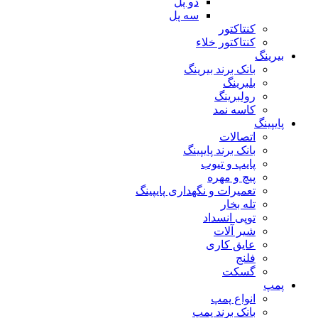
دو پل
سه پل
کنتاکتور
کنتاکتور خلاء
بیرینگ
بانک برند بیرینگ
بلبرینگ
رولبرینگ
کاسه نمد
پایپینگ
اتصالات
بانک برند پایپینگ
پایپ و تیوب
پیچ و مهره
تعمیرات و نگهداری پایپینگ
تله بخار
توپی انسداد
شیر آلات
عایق کاری
فلنج
گسکت
پمپ
انواع پمپ
بانک برند پمپ