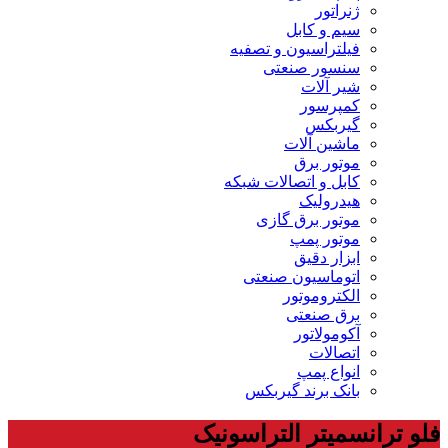
ژنراتور
سیم و کابل
فیلتراسیون و تصفیه
سنسور صنعتی
شیر آلات
کمپرسور
گیربکس
ماشین آلات
موتور برق
کابل و اتصالات شبکه
هیدرولیک
موتور برق گازی
موتور پمپ
ابزار دقیق
اتوماسیون صنعتی
الکتروموتور
برق صنعتی
آکومولاتور
اتصالات
انواع پمپ
بانک برند گیربکس
فلو ترانسمیتر التراسونیک