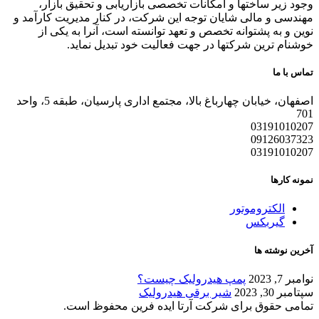
وجود زیر ساختها و امکانات تخصصی بازاریابی و تحقیق بازار،
مهندسی و مالی شایان توجه این شرکت، در کنار مدیریت کارآمد و
نوین و به پشتوانه تخصص و تعهد توانسته است، آنرا به یکی از
خوشنام ترین شرکتها در جهت فعالیت خود تبدیل نماید.
تماس با ما
اصفهان، خیابان چهارباغ بالا، مجتمع اداری پارسیان، طبقه 5، واحد
701
03191010207
09126037323
03191010207
نمونه کارها
الکتروموتور
گیربکس
آخرین نوشته ها
نوامبر 7, 2023
پمپ هیدرولیک چیست؟
سپتامبر 30, 2023
شیر برقی هیدرولیک
تمامی حقوق برای شرکت آرتا ایده فرین محفوظ است.