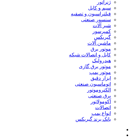
ژنراتور
سیم و کابل
فیلتراسیون و تصفیه
سنسور صنعتی
شیر آلات
کمپرسور
گیربکس
ماشین آلات
موتور برق
کابل و اتصالات شبکه
هیدرولیک
موتور برق گازی
موتور پمپ
ابزار دقیق
اتوماسیون صنعتی
الکتروموتور
برق صنعتی
آکومولاتور
اتصالات
انواع پمپ
بانک برند گیربکس