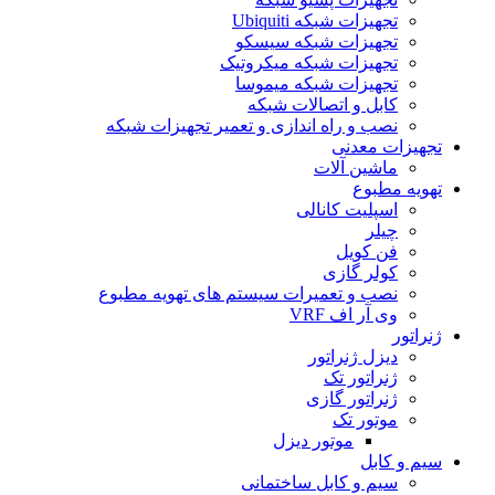
تجهیزات شبکه Ubiquiti
تجهیزات شبکه سیسکو
تجهیزات شبکه میکروتیک
تجهیزات شبکه میموسا
کابل و اتصالات شبکه
نصب و راه اندازی و تعمیر تجهیزات شبکه
تجهیزات معدنی
ماشین آلات
تهویه مطبوع
اسپلیت کانالی
چیلر
فن کویل
کولر گازی
نصب و تعمیرات سیستم های تهویه مطبوع
وی آر اف VRF
ژنراتور
دیزل ژنراتور
ژنراتور تک
ژنراتور گازی
موتور تک
موتور دیزل
سیم و کابل
سیم و کابل ساختمانی