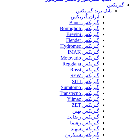
گیربکس
بانک برند گیربکس
ایران گیربکس
گیربکس Bauer
گیربکس Bonfiglioli
گیربکس Brevini
گیربکس Flender
گیربکس Hydromec
گیربکس IMAK
گیربکس Motovario
گیربکس Reggiana
گیربکس Rossi
گیربکس SEW
گیربکس SITI
گیربکس Sumitomo
گیربکس Transtecno
گیربکس Yilmaz
گیربکس ZET
گیربکس بهین
گیربکس رضایت
گیربکس رهنما
گیربکس سهند
گیربکس شاکرین