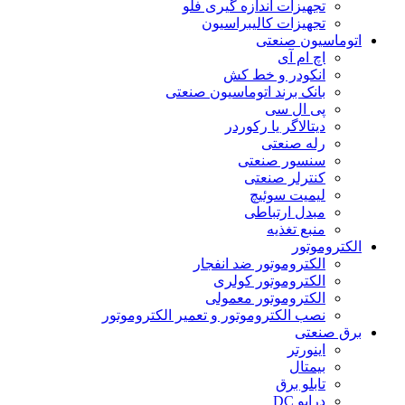
تجهیزات اندازه گیری فلو
تجهیزات کالیبراسیون
اتوماسیون صنعتی
اچ ام آی
انکودر و خط کش
بانک برند اتوماسیون صنعتی
پی ال سی
دیتالاگر یا رکوردر
رله صنعتی
سنسور صنعتی
کنترلر صنعتی
لیمیت سوئیچ
مبدل ارتباطی
منبع تغذیه
الکتروموتور
الکتروموتور ضد انفجار
الکتروموتور کولری
الکتروموتور معمولی
نصب الکتروموتور و تعمیر الکتروموتور
برق صنعتی
اینورتر
بیمتال
تابلو برق
درایو DC