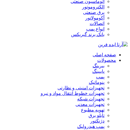
اتوماسیون صنعتی
الکتروموتور
برق صنعتی
آکومولاتور
اتصالات
انواع پمپ
بانک برند گیربکس
صفحه اصلی
محصولات
بیرینگ
پایپینگ
پمپ
پنوماتیک
تجهیزات امنیتی و نظارتی
تجهیزات خطوط انتقال مواد و نیرو
تجهیزات شبکه
تجهیزات معدنی
تهویه مطبوع
تابلو برق
دژنکتور
پمپ هیدرولیک