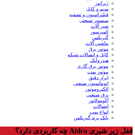
ژنراتور
سیم و کابل
فیلتراسیون و تصفیه
سنسور صنعتی
شیر آلات
کمپرسور
گیربکس
ماشین آلات
موتور برق
کابل و اتصالات شبکه
هیدرولیک
موتور برق گازی
موتور پمپ
ابزار دقیق
اتوماسیون صنعتی
الکتروموتور
برق صنعتی
آکومولاتور
اتصالات
انواع پمپ
بانک برند گیربکس
قفل زیر شیری Aidro چه کاربردی دارد؟