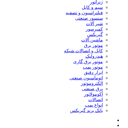
ژنراتور
سیم و کابل
فیلتراسیون و تصفیه
سنسور صنعتی
شیر آلات
کمپرسور
گیربکس
ماشین آلات
موتور برق
کابل و اتصالات شبکه
هیدرولیک
موتور برق گازی
موتور پمپ
ابزار دقیق
اتوماسیون صنعتی
الکتروموتور
برق صنعتی
آکومولاتور
اتصالات
انواع پمپ
بانک برند گیربکس