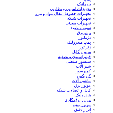
پنوماتیک
تجهیزات امنیتی و نظارتی
تجهیزات خطوط انتقال مواد و نیرو
تجهیزات شبکه
تجهیزات معدنی
تهویه مطبوع
تابلو برق
دژنکتور
پمپ هیدرولیک
ژنراتور
سیم و کابل
فیلتراسیون و تصفیه
سنسور صنعتی
شیر آلات
کمپرسور
گیربکس
ماشین آلات
موتور برق
کابل و اتصالات شبکه
هیدرولیک
موتور برق گازی
موتور پمپ
ابزار دقیق