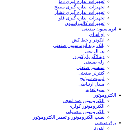
تجهیزات اندازه گیری دما
تجهیزات اندازه گیری سطح
تجهیزات اندازه گیری فشار
تجهیزات اندازه گیری فلو
تجهیزات کالیبراسیون
اتوماسیون صنعتی
اچ ام آی
انکودر و خط کش
بانک برند اتوماسیون صنعتی
پی ال سی
دیتالاگر یا رکوردر
رله صنعتی
سنسور صنعتی
کنترلر صنعتی
لیمیت سوئیچ
مبدل ارتباطی
منبع تغذیه
الکتروموتور
الکتروموتور ضد انفجار
الکتروموتور کولری
الکتروموتور معمولی
نصب الکتروموتور و تعمیر الکتروموتور
برق صنعتی
اینورتر