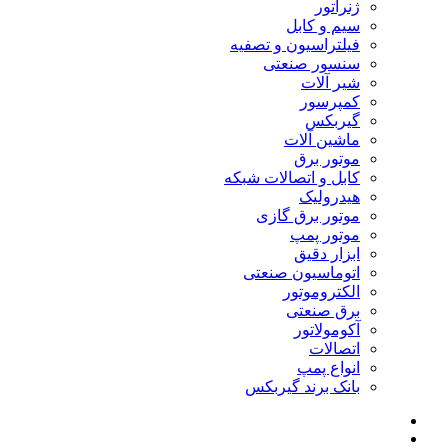
ژنراتور
سیم و کابل
فیلتراسیون و تصفیه
سنسور صنعتی
شیر آلات
کمپرسور
گیربکس
ماشین آلات
موتور برق
کابل و اتصالات شبکه
هیدرولیک
موتور برق گازی
موتور پمپ
ابزار دقیق
اتوماسیون صنعتی
الکتروموتور
برق صنعتی
آکومولاتور
اتصالات
انواع پمپ
بانک برند گیربکس