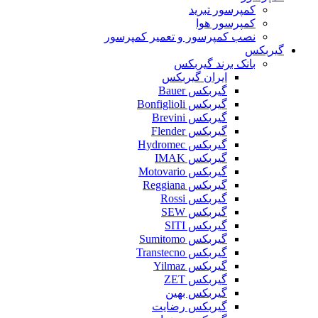
کمپرسور تبرید
کمپرسور هوا
نصب کمپرسور و تعمیر کمپرسور
گیربکس
بانک برند گیربکس
ایران گیربکس
گیربکس Bauer
گیربکس Bonfiglioli
گیربکس Brevini
گیربکس Flender
گیربکس Hydromec
گیربکس IMAK
گیربکس Motovario
گیربکس Reggiana
گیربکس Rossi
گیربکس SEW
گیربکس SITI
گیربکس Sumitomo
گیربکس Transtecno
گیربکس Yilmaz
گیربکس ZET
گیربکس بهین
گیربکس رضایت