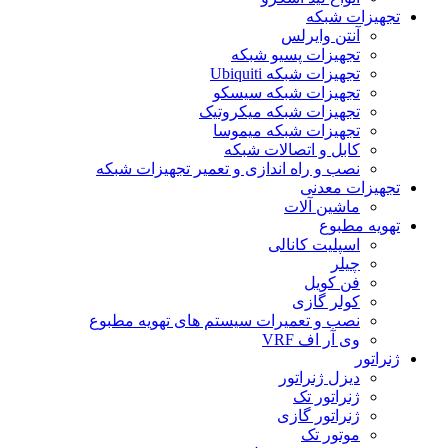
تجهیزات شبکه
آنتن وایرلس
تجهیزات پسیو شبکه
تجهیزات شبکه Ubiquiti
تجهیزات شبکه سیسکو
تجهیزات شبکه میکروتیک
تجهیزات شبکه میموسا
کابل و اتصالات شبکه
نصب و راه اندازی و تعمیر تجهیزات شبکه
تجهیزات معدنی
ماشین آلات
تهویه مطبوع
اسپلیت کانالی
چیلر
فن کویل
کولر گازی
نصب و تعمیرات سیستم های تهویه مطبوع
وی آر اف VRF
ژنراتور
دیزل ژنراتور
ژنراتور تک
ژنراتور گازی
موتور تک