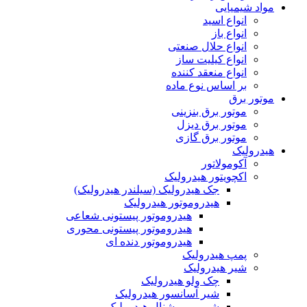
مواد شیمیایی
انواع اسید
انواع باز
انواع حلال صنعتی
انواع کیلیت ساز
انواع منعقد کننده
بر اساس نوع ماده
موتور برق
موتور برق بنزینی
موتور برق دیزل
موتور برق گازی
هیدرولیک
آکومولاتور
اکچویتور هیدرولیک
جک هیدرولیک (سیلندر هیدرولیک)
هیدروموتور هیدرولیک
هیدروموتور پیستونی شعاعی
هیدروموتور پیستونی محوری
هیدروموتور دنده ای
پمپ هیدرولیک
شیر هیدرولیک
چک ولو هیدرولیک
شیر آسانسور هیدرولیک
شیر پروپرشنال هیدرولیک