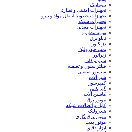
پنوماتیک
تجهیزات امنیتی و نظارتی
تجهیزات خطوط انتقال مواد و نیرو
تجهیزات شبکه
تجهیزات معدنی
تهویه مطبوع
تابلو برق
دژنکتور
پمپ هیدرولیک
ژنراتور
سیم و کابل
فیلتراسیون و تصفیه
سنسور صنعتی
شیر آلات
کمپرسور
گیربکس
ماشین آلات
موتور برق
کابل و اتصالات شبکه
هیدرولیک
موتور برق گازی
موتور پمپ
ابزار دقیق