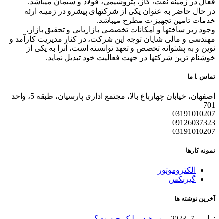
فعال در زمینه نفت، گاز، پتروشیمی، فولاد و سیمان میباشد.
در حال حاضر به عنوان یکی از شرکتهای پیشرو در زمینه ارئه
خدمات تامین تجهیزات مطرح میباشد.
وجود زیر ساختها و امکانات تخصصی بازاریابی و تحقیق بازار،
مهندسی و مالی شایان توجه این شرکت، در کنار مدیریت کارآمد و
نوین و به پشتوانه تخصص و تعهد توانسته است، آنرا به یکی از
خوشنام ترین شرکتها در جهت فعالیت خود تبدیل نماید.
تماس با ما
اصفهان، خیابان چهارباغ بالا، مجتمع اداری پارسیان، طبقه 5، واحد
701
03191010207
09126037323
03191010207
نمونه کارها
الکتروموتور
گیربکس
آخرین نوشته ها
نوامبر 7, 2023
پمپ هیدرولیک چیست؟