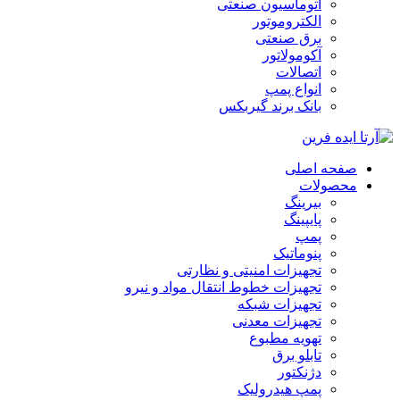
اتوماسیون صنعتی
الکتروموتور
برق صنعتی
آکومولاتور
اتصالات
انواع پمپ
بانک برند گیربکس
صفحه اصلی
محصولات
بیرینگ
پایپینگ
پمپ
پنوماتیک
تجهیزات امنیتی و نظارتی
تجهیزات خطوط انتقال مواد و نیرو
تجهیزات شبکه
تجهیزات معدنی
تهویه مطبوع
تابلو برق
دژنکتور
پمپ هیدرولیک