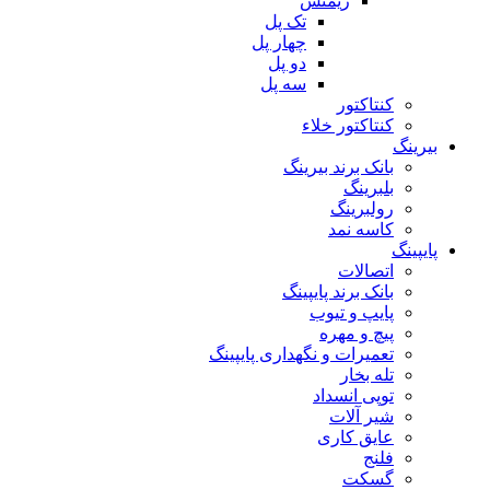
زیمنس
تک پل
چهار پل
دو پل
سه پل
کنتاکتور
کنتاکتور خلاء
بیرینگ
بانک برند بیرینگ
بلبرینگ
رولبرینگ
کاسه نمد
پایپینگ
اتصالات
بانک برند پایپینگ
پایپ و تیوب
پیچ و مهره
تعمیرات و نگهداری پایپینگ
تله بخار
توپی انسداد
شیر آلات
عایق کاری
فلنج
گسکت