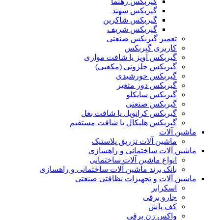
گیربکس رهنما
گیربکس سهند
گیربکس شاکرین
گیربکس شریف
تعمیر گیربکس صنعتی
کاربری گیربکس
گیربکس آویز یا شافت موازی
گیربکس حلزونی (مکعبی)
گیربکس خورشیدی
گیربکس دور متغیر
گیربکس سایکلو
گیربکس صنعتی
گیربکس کرانویل یا شافت بغل
گیربکس هلیکال یا شافت مستقیم
ماشین آلات
ماشین آلات تزریق پلاستیک
ماشین آلات ساختمانی و راهسازی
انواع ماشین آلات ساختمانی
بانک برند ماشین آلات ساختمانی و راهسازی
ماشین آلات و تجهیزات نظافتی صنعتی
اسکرابر
جارو برقی
کف پاش
واکس زن برقی