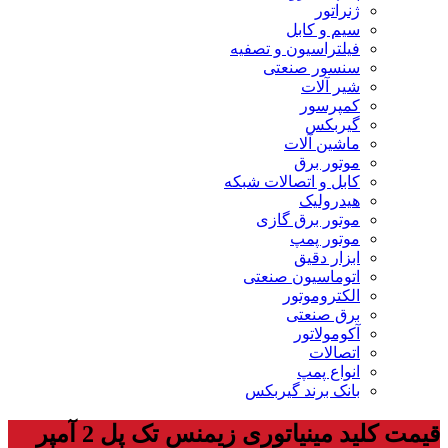
ژنراتور
سیم و کابل
فیلتراسیون و تصفیه
سنسور صنعتی
شیر آلات
کمپرسور
گیربکس
ماشین آلات
موتور برق
کابل و اتصالات شبکه
هیدرولیک
موتور برق گازی
موتور پمپ
ابزار دقیق
اتوماسیون صنعتی
الکتروموتور
برق صنعتی
آکومولاتور
اتصالات
انواع پمپ
بانک برند گیربکس
قیمت کلید مینیاتوری زیمنس تک پل 2 آمپر