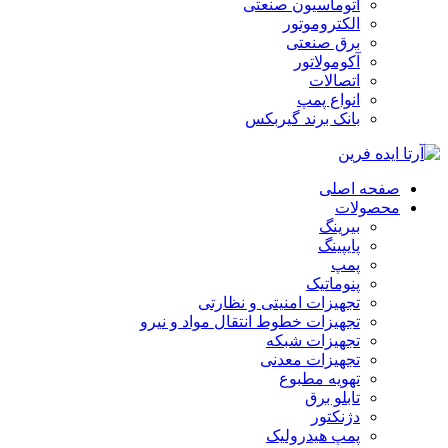
اتوماسیون صنعتی
الکتروموتور
برق صنعتی
آکومولاتور
اتصالات
انواع پمپ
بانک برند گیربکس
صفحه اصلی
محصولات
بیرینگ
پایپینگ
پمپ
پنوماتیک
تجهیزات امنیتی و نظارتی
تجهیزات خطوط انتقال مواد و نیرو
تجهیزات شبکه
تجهیزات معدنی
تهویه مطبوع
تابلو برق
دژنکتور
پمپ هیدرولیک