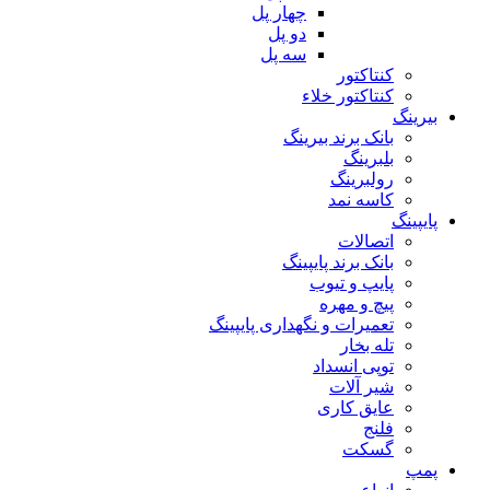
چهار پل
دو پل
سه پل
کنتاکتور
کنتاکتور خلاء
بیرینگ
بانک برند بیرینگ
بلبرینگ
رولبرینگ
کاسه نمد
پایپینگ
اتصالات
بانک برند پایپینگ
پایپ و تیوب
پیچ و مهره
تعمیرات و نگهداری پایپینگ
تله بخار
توپی انسداد
شیر آلات
عایق کاری
فلنج
گسکت
پمپ