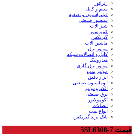
ژنراتور
سیم و کابل
فیلتراسیون و تصفیه
سنسور صنعتی
شیر آلات
کمپرسور
گیربکس
ماشین آلات
موتور برق
کابل و اتصالات شبکه
هیدرولیک
موتور برق گازی
موتور پمپ
ابزار دقیق
اتوماسیون صنعتی
الکتروموتور
برق صنعتی
آکومولاتور
اتصالات
انواع پمپ
بانک برند گیربکس
قیمت 5SL6308-7