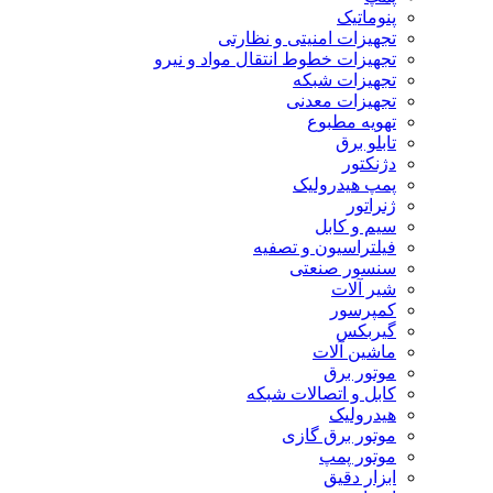
پنوماتیک
تجهیزات امنیتی و نظارتی
تجهیزات خطوط انتقال مواد و نیرو
تجهیزات شبکه
تجهیزات معدنی
تهویه مطبوع
تابلو برق
دژنکتور
پمپ هیدرولیک
ژنراتور
سیم و کابل
فیلتراسیون و تصفیه
سنسور صنعتی
شیر آلات
کمپرسور
گیربکس
ماشین آلات
موتور برق
کابل و اتصالات شبکه
هیدرولیک
موتور برق گازی
موتور پمپ
ابزار دقیق