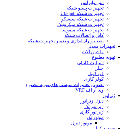
آنتن وایرلس
تجهیزات پسیو شبکه
تجهیزات شبکه Ubiquiti
تجهیزات شبکه سیسکو
تجهیزات شبکه میکروتیک
تجهیزات شبکه میموسا
کابل و اتصالات شبکه
نصب و راه اندازی و تعمیر تجهیزات شبکه
تجهیزات معدنی
ماشین آلات
تهویه مطبوع
اسپلیت کانالی
چیلر
فن کویل
کولر گازی
نصب و تعمیرات سیستم های تهویه مطبوع
وی آر اف VRF
ژنراتور
دیزل ژنراتور
ژنراتور تک
ژنراتور گازی
موتور تک
موتور دیزل
سیم و کابل