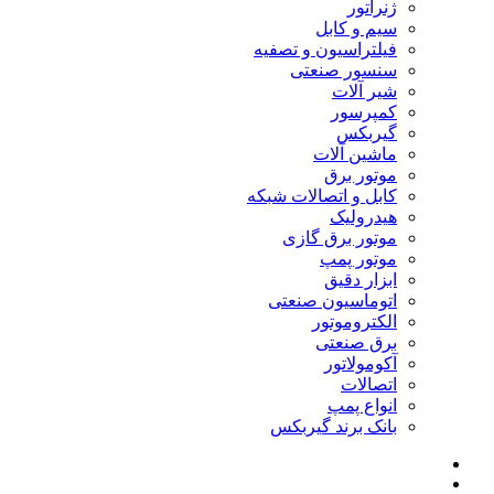
ژنراتور
سیم و کابل
فیلتراسیون و تصفیه
سنسور صنعتی
شیر آلات
کمپرسور
گیربکس
ماشین آلات
موتور برق
کابل و اتصالات شبکه
هیدرولیک
موتور برق گازی
موتور پمپ
ابزار دقیق
اتوماسیون صنعتی
الکتروموتور
برق صنعتی
آکومولاتور
اتصالات
انواع پمپ
بانک برند گیربکس