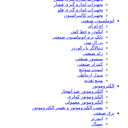
تجهیزات اندازه گیری فشار
تجهیزات اندازه گیری فلو
تجهیزات کالیبراسیون
اتوماسیون صنعتی
اچ ام آی
انکودر و خط کش
بانک برند اتوماسیون صنعتی
پی ال سی
دیتالاگر یا رکوردر
رله صنعتی
سنسور صنعتی
کنترلر صنعتی
لیمیت سوئیچ
مبدل ارتباطی
منبع تغذیه
الکتروموتور
الکتروموتور ضد انفجار
الکتروموتور کولری
الکتروموتور معمولی
نصب الکتروموتور و تعمیر الکتروموتور
برق صنعتی
اینورتر
بیمتال