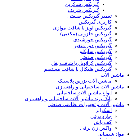
گیربکس شاکرین
گیربکس شریف
تعمیر گیربکس صنعتی
کاربری گیربکس
گیربکس آویز یا شافت موازی
گیربکس حلزونی (مکعبی)
گیربکس خورشیدی
گیربکس دور متغیر
گیربکس سایکلو
گیربکس صنعتی
گیربکس کرانویل یا شافت بغل
گیربکس هلیکال یا شافت مستقیم
ماشین آلات
ماشین آلات تزریق پلاستیک
ماشین آلات ساختمانی و راهسازی
انواع ماشین آلات ساختمانی
بانک برند ماشین آلات ساختمانی و راهسازی
ماشین آلات و تجهیزات نظافتی صنعتی
اسکرابر
جارو برقی
کف پاش
واکس زن برقی
مواد شیمیایی