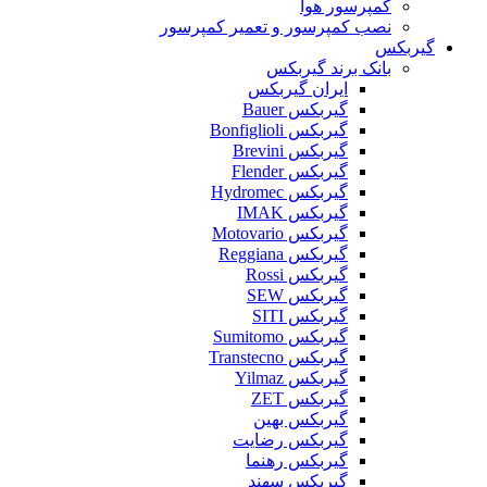
کمپرسور هوا
نصب کمپرسور و تعمیر کمپرسور
گیربکس
بانک برند گیربکس
ایران گیربکس
گیربکس Bauer
گیربکس Bonfiglioli
گیربکس Brevini
گیربکس Flender
گیربکس Hydromec
گیربکس IMAK
گیربکس Motovario
گیربکس Reggiana
گیربکس Rossi
گیربکس SEW
گیربکس SITI
گیربکس Sumitomo
گیربکس Transtecno
گیربکس Yilmaz
گیربکس ZET
گیربکس بهین
گیربکس رضایت
گیربکس رهنما
گیربکس سهند