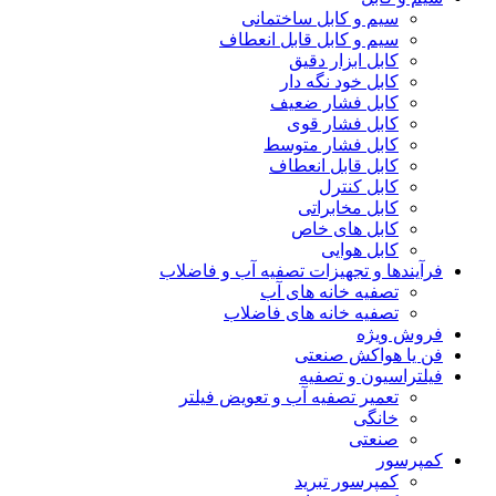
سیم و کابل ساختمانی
سیم و کابل قابل انعطاف
کابل ابزار دقیق
کابل خود نگه دار
کابل فشار ضعیف
کابل فشار قوی
کابل فشار متوسط
کابل قابل انعطاف
کابل کنترل
کابل مخابراتی
کابل های خاص
کابل هوایی
فرآیندها و تجهیزات تصفیه آب و فاضلاب
تصفیه خانه های آب
تصفیه خانه های فاضلاب
فروش ویژه
فن یا هواکش صنعتی
فیلتراسیون و تصفیه
تعمیر تصفیه آب و تعویض فیلتر
خانگی
صنعتی
کمپرسور
کمپرسور تبرید