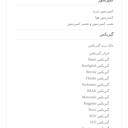
کمپرسور
کمپرسور تبرید
کمپرسور هوا
نصب کمپرسور و تعمیر کمپرسور
گیربکس
بانک برند گیربکس
ایران گیربکس
گیربکس Bauer
گیربکس Bonfiglioli
گیربکس Brevini
گیربکس Flender
گیربکس Hydromec
گیربکس IMAK
گیربکس Motovario
گیربکس Reggiana
گیربکس Rossi
گیربکس SEW
گیربکس SITI