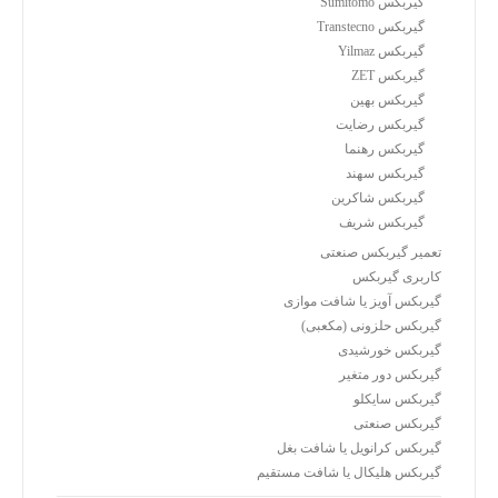
گیربکس Sumitomo
گیربکس Transtecno
گیربکس Yilmaz
گیربکس ZET
گیربکس بهین
گیربکس رضایت
گیربکس رهنما
گیربکس سهند
گیربکس شاکرین
گیربکس شریف
تعمیر گیربکس صنعتی
کاربری گیربکس
گیربکس آویز یا شافت موازی
گیربکس حلزونی (مکعبی)
گیربکس خورشیدی
گیربکس دور متغیر
گیربکس سایکلو
گیربکس صنعتی
گیربکس کرانویل یا شافت بغل
گیربکس هلیکال یا شافت مستقیم