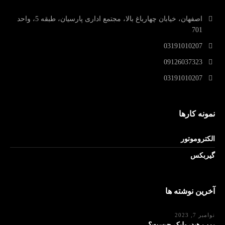
اصفهان، خیابان چهارباغ بالا، مجتمع اداری پارسیان، طبقه 5، واحد
701
03191010207
09126037323
03191010207
نمونه کارها
الکتروموتور
گیربکس
آخرین نوشته ها
نوامبر 7, 2023
پمپ هیدرولیک چیست؟