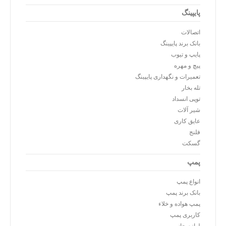
پایپینگ
اتصالات
بانک برند پایپینگ
پایپ و تیوب
پیچ و مهره
تعمیرات و نگهداری پایپینگ
تله بخار
توپی انسداد
شیر آلات
عایق کاری
فلنج
گسکت
پمپ
انواع پمپ
بانک برند پمپ
پمپ هواده و خلاء
کاربری پمپ