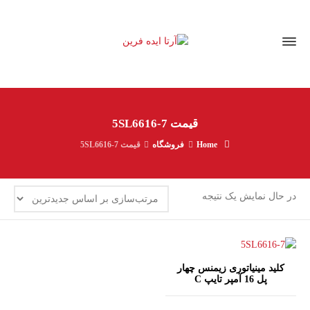
قیمت 5SL6616-7
Home
فروشگاه
قیمت 5SL6616-7
در حال نمایش یک نتیجه
کلید مینیاتوری زیمنس چهار
پل 16 آمپر تایپ C