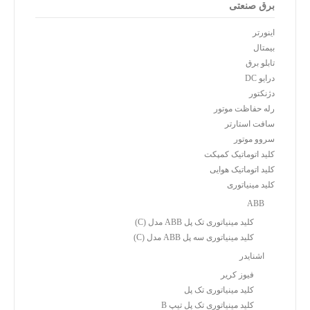
برق صنعتی
اینورتر
بیمتال
تابلو برق
درایو DC
دژنکتور
رله حفاظت موتور
سافت استارتر
سروو موتور
کلید اتوماتیک کمپکت
کلید اتوماتیک هوایی
کلید مینیاتوری
ABB
کلید مینیاتوری تک پل ABB مدل (C)
کلید مینیاتوری سه پل ABB مدل (C)
اشنایدر
فیوز کریر
کلید مینیاتوری تک پل
کلید مینیاتوری تک پل تیپ B