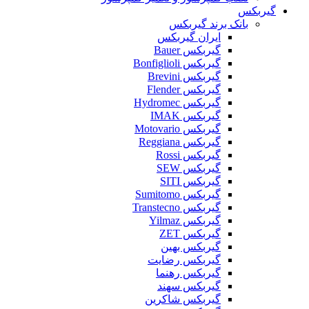
گیربکس
بانک برند گیربکس
ایران گیربکس
گیربکس Bauer
گیربکس Bonfiglioli
گیربکس Brevini
گیربکس Flender
گیربکس Hydromec
گیربکس IMAK
گیربکس Motovario
گیربکس Reggiana
گیربکس Rossi
گیربکس SEW
گیربکس SITI
گیربکس Sumitomo
گیربکس Transtecno
گیربکس Yilmaz
گیربکس ZET
گیربکس بهین
گیربکس رضایت
گیربکس رهنما
گیربکس سهند
گیربکس شاکرین