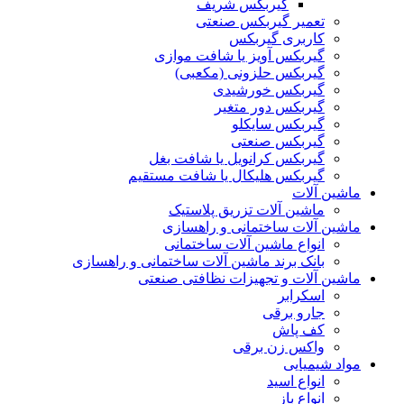
گیربکس شریف
تعمیر گیربکس صنعتی
کاربری گیربکس
گیربکس آویز یا شافت موازی
گیربکس حلزونی (مکعبی)
گیربکس خورشیدی
گیربکس دور متغیر
گیربکس سایکلو
گیربکس صنعتی
گیربکس کرانویل یا شافت بغل
گیربکس هلیکال یا شافت مستقیم
ماشین آلات
ماشین آلات تزریق پلاستیک
ماشین آلات ساختمانی و راهسازی
انواع ماشین آلات ساختمانی
بانک برند ماشین آلات ساختمانی و راهسازی
ماشین آلات و تجهیزات نظافتی صنعتی
اسکرابر
جارو برقی
کف پاش
واکس زن برقی
مواد شیمیایی
انواع اسید
انواع باز