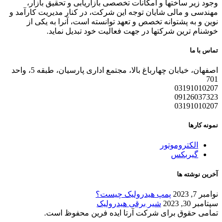
وجود زیر ساختها و امکانات تخصصی بازاریابی و تحقیق بازار،
مهندسی و مالی شایان توجه این شرکت، در کنار مدیریت کارآمد و
نوین و به پشتوانه تخصص و تعهد توانسته است، آنرا به یکی از
خوشنام ترین شرکتها در جهت فعالیت خود تبدیل نماید.
تماس با ما
اصفهان، خیابان چهارباغ بالا، مجتمع اداری پارسیان، طبقه 5، واحد
701
03191010207
09126037323
03191010207
نمونه کارها
الکتروموتور
گیربکس
آخرین نوشته ها
نوامبر 7, 2023
پمپ هیدرولیک چیست؟
سپتامبر 30, 2023
شیر برقی هیدرولیک
تمامی حقوق برای شرکت آرتا ایده فرین محفوظ است.