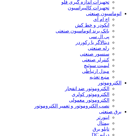
تجهیزات اندازه گیری فلو
تجهیزات کالیبراسیون
اتوماسیون صنعتی
اچ ام آی
انکودر و خط کش
بانک برند اتوماسیون صنعتی
پی ال سی
دیتالاگر یا رکوردر
رله صنعتی
سنسور صنعتی
کنترلر صنعتی
لیمیت سوئیچ
مبدل ارتباطی
منبع تغذیه
الکتروموتور
الکتروموتور ضد انفجار
الکتروموتور کولری
الکتروموتور معمولی
نصب الکتروموتور و تعمیر الکتروموتور
برق صنعتی
اینورتر
بیمتال
تابلو برق
درایو DC