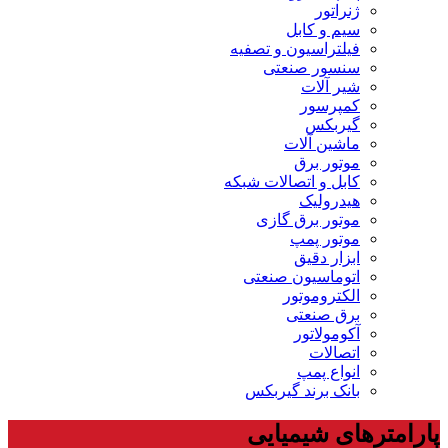
ژنراتور
سیم و کابل
فیلتراسیون و تصفیه
سنسور صنعتی
شیر آلات
کمپرسور
گیربکس
ماشین آلات
موتور برق
کابل و اتصالات شبکه
هیدرولیک
موتور برق گازی
موتور پمپ
ابزار دقیق
اتوماسیون صنعتی
الکتروموتور
برق صنعتی
آکومولاتور
اتصالات
انواع پمپ
بانک برند گیربکس
پارامترهای شیمیایی