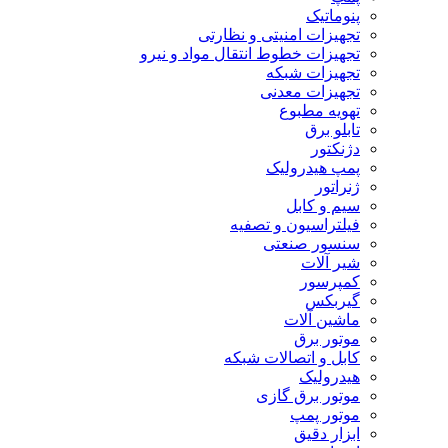
پنوماتیک
تجهیزات امنیتی و نظارتی
تجهیزات خطوط انتقال مواد و نیرو
تجهیزات شبکه
تجهیزات معدنی
تهویه مطبوع
تابلو برق
دژنکتور
پمپ هیدرولیک
ژنراتور
سیم و کابل
فیلتراسیون و تصفیه
سنسور صنعتی
شیر آلات
کمپرسور
گیربکس
ماشین آلات
موتور برق
کابل و اتصالات شبکه
هیدرولیک
موتور برق گازی
موتور پمپ
ابزار دقیق