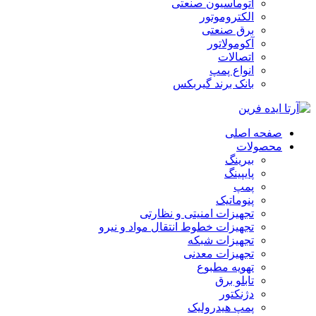
اتوماسیون صنعتی
الکتروموتور
برق صنعتی
آکومولاتور
اتصالات
انواع پمپ
بانک برند گیربکس
صفحه اصلی
محصولات
بیرینگ
پایپینگ
پمپ
پنوماتیک
تجهیزات امنیتی و نظارتی
تجهیزات خطوط انتقال مواد و نیرو
تجهیزات شبکه
تجهیزات معدنی
تهویه مطبوع
تابلو برق
دژنکتور
پمپ هیدرولیک