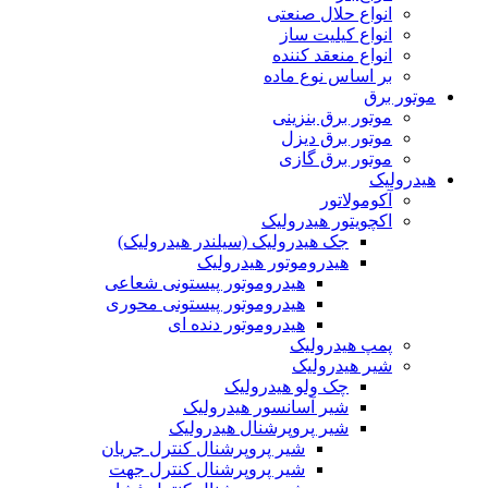
انواع حلال صنعتی
انواع کیلیت ساز
انواع منعقد کننده
بر اساس نوع ماده
موتور برق
موتور برق بنزینی
موتور برق دیزل
موتور برق گازی
هیدرولیک
آکومولاتور
اکچویتور هیدرولیک
جک هیدرولیک (سیلندر هیدرولیک)
هیدروموتور هیدرولیک
هیدروموتور پیستونی شعاعی
هیدروموتور پیستونی محوری
هیدروموتور دنده ای
پمپ هیدرولیک
شیر هیدرولیک
چک ولو هیدرولیک
شیر آسانسور هیدرولیک
شیر پروپرشنال هیدرولیک
شیر پروپرشنال کنترل جریان
شیر پروپرشنال کنترل جهت