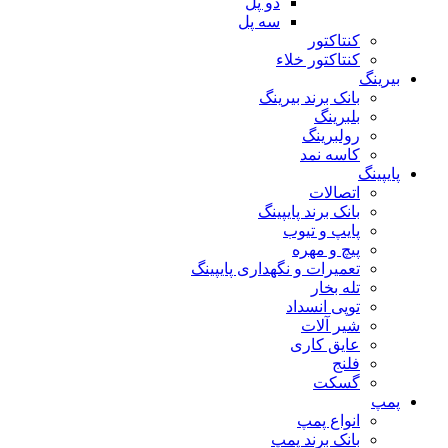
دو پل
سه پل
کنتاکتور
کنتاکتور خلاء
بیرینگ
بانک برند بیرینگ
بلبرینگ
رولبرینگ
کاسه نمد
پایپینگ
اتصالات
بانک برند پایپینگ
پایپ و تیوب
پیچ و مهره
تعمیرات و نگهداری پایپینگ
تله بخار
توپی انسداد
شیر آلات
عایق کاری
فلنج
گسکت
پمپ
انواع پمپ
بانک برند پمپ