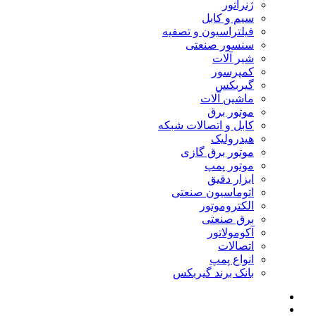
ژنراتور
سیم و کابل
فیلتراسیون و تصفیه
سنسور صنعتی
شیر آلات
کمپرسور
گیربکس
ماشین آلات
موتور برق
کابل و اتصالات شبکه
هیدرولیک
موتور برق گازی
موتور پمپ
ابزار دقیق
اتوماسیون صنعتی
الکتروموتور
برق صنعتی
آکومولاتور
اتصالات
انواع پمپ
بانک برند گیربکس