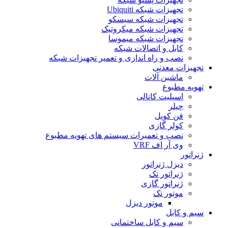
تجهیزات شبکه Ubiquiti
تجهیزات شبکه سیسکو
تجهیزات شبکه میکروتیک
تجهیزات شبکه میموسا
کابل و اتصالات شبکه
نصب و راه اندازی و تعمیر تجهیزات شبکه
تجهیزات معدنی
ماشین آلات
تهویه مطبوع
اسپلیت کانالی
چیلر
فن کویل
کولر گازی
نصب و تعمیرات سیستم های تهویه مطبوع
وی آر اف VRF
ژنراتور
دیزل ژنراتور
ژنراتور تک
ژنراتور گازی
موتور تک
موتور دیزل
سیم و کابل
سیم و کابل ساختمانی