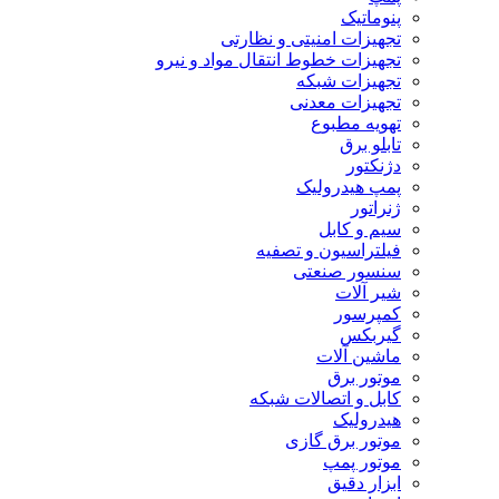
پنوماتیک
تجهیزات امنیتی و نظارتی
تجهیزات خطوط انتقال مواد و نیرو
تجهیزات شبکه
تجهیزات معدنی
تهویه مطبوع
تابلو برق
دژنکتور
پمپ هیدرولیک
ژنراتور
سیم و کابل
فیلتراسیون و تصفیه
سنسور صنعتی
شیر آلات
کمپرسور
گیربکس
ماشین آلات
موتور برق
کابل و اتصالات شبکه
هیدرولیک
موتور برق گازی
موتور پمپ
ابزار دقیق