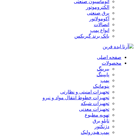
اتوماسیون صنعتی
الکتروموتور
برق صنعتی
آکومولاتور
اتصالات
انواع پمپ
بانک برند گیربکس
صفحه اصلی
محصولات
بیرینگ
پایپینگ
پمپ
پنوماتیک
تجهیزات امنیتی و نظارتی
تجهیزات خطوط انتقال مواد و نیرو
تجهیزات شبکه
تجهیزات معدنی
تهویه مطبوع
تابلو برق
دژنکتور
پمپ هیدرولیک