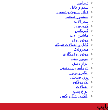
ژنراتور
سیم و کابل
فیلتراسیون و تصفیه
سنسور صنعتی
شیر آلات
کمپرسور
گیربکس
ماشین آلات
موتور برق
کابل و اتصالات شبکه
هیدرولیک
موتور برق گازی
موتور پمپ
ابزار دقیق
اتوماسیون صنعتی
الکتروموتور
برق صنعتی
آکومولاتور
اتصالات
انواع پمپ
بانک برند گیربکس
پایپ