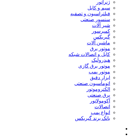
ژنراتور
سیم و کابل
فیلتراسیون و تصفیه
سنسور صنعتی
شیر آلات
کمپرسور
گیربکس
ماشین آلات
موتور برق
کابل و اتصالات شبکه
هیدرولیک
موتور برق گازی
موتور پمپ
ابزار دقیق
اتوماسیون صنعتی
الکتروموتور
برق صنعتی
آکومولاتور
اتصالات
انواع پمپ
بانک برند گیربکس