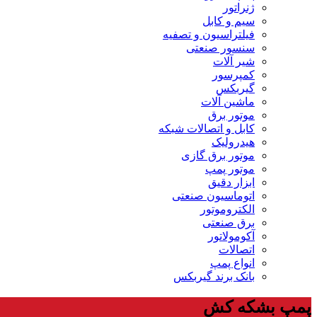
ژنراتور
سیم و کابل
فیلتراسیون و تصفیه
سنسور صنعتی
شیر آلات
کمپرسور
گیربکس
ماشین آلات
موتور برق
کابل و اتصالات شبکه
هیدرولیک
موتور برق گازی
موتور پمپ
ابزار دقیق
اتوماسیون صنعتی
الکتروموتور
برق صنعتی
آکومولاتور
اتصالات
انواع پمپ
بانک برند گیربکس
پمپ بشکه کش