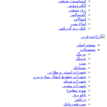
اتوماسیون صنعتی
الکتروموتور
برق صنعتی
آکومولاتور
اتصالات
انواع پمپ
بانک برند گیربکس
صفحه اصلی
محصولات
بیرینگ
پایپینگ
پمپ
پنوماتیک
تجهیزات امنیتی و نظارتی
تجهیزات خطوط انتقال مواد و نیرو
تجهیزات شبکه
تجهیزات معدنی
تهویه مطبوع
تابلو برق
دژنکتور
پمپ هیدرولیک