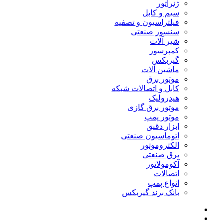
ژنراتور
سیم و کابل
فیلتراسیون و تصفیه
سنسور صنعتی
شیر آلات
کمپرسور
گیربکس
ماشین آلات
موتور برق
کابل و اتصالات شبکه
هیدرولیک
موتور برق گازی
موتور پمپ
ابزار دقیق
اتوماسیون صنعتی
الکتروموتور
برق صنعتی
آکومولاتور
اتصالات
انواع پمپ
بانک برند گیربکس