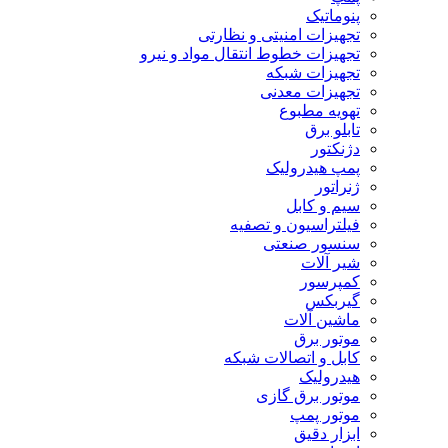
پنوماتیک
تجهیزات امنیتی و نظارتی
تجهیزات خطوط انتقال مواد و نیرو
تجهیزات شبکه
تجهیزات معدنی
تهویه مطبوع
تابلو برق
دژنکتور
پمپ هیدرولیک
ژنراتور
سیم و کابل
فیلتراسیون و تصفیه
سنسور صنعتی
شیر آلات
کمپرسور
گیربکس
ماشین آلات
موتور برق
کابل و اتصالات شبکه
هیدرولیک
موتور برق گازی
موتور پمپ
ابزار دقیق