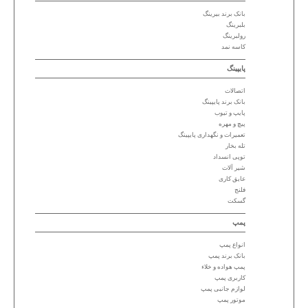
بانک برند بیرینگ
بلبرینگ
رولبرینگ
کاسه نمد
پایپینگ
اتصالات
بانک برند پایپینگ
پایپ و تیوب
پیچ و مهره
تعمیرات و نگهداری پایپینگ
تله بخار
توپی انسداد
شیر آلات
عایق کاری
فلنج
گسکت
پمپ
انواع پمپ
بانک برند پمپ
پمپ هواده و خلاء
کاربری پمپ
لوازم جانبی پمپ
موتور پمپ