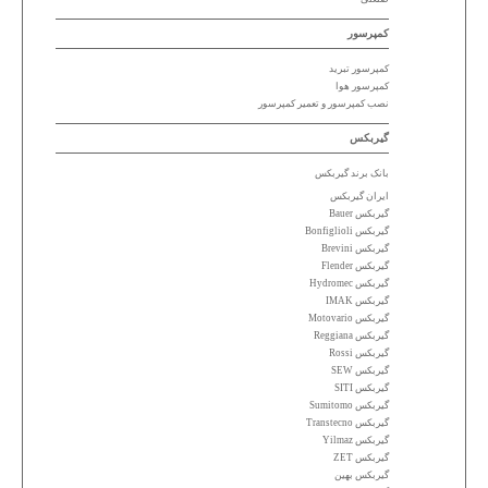
کمپرسور
کمپرسور تبرید
کمپرسور هوا
نصب کمپرسور و تعمیر کمپرسور
گیربکس
بانک برند گیربکس
ایران گیربکس
گیربکس Bauer
گیربکس Bonfiglioli
گیربکس Brevini
گیربکس Flender
گیربکس Hydromec
گیربکس IMAK
گیربکس Motovario
گیربکس Reggiana
گیربکس Rossi
گیربکس SEW
گیربکس SITI
گیربکس Sumitomo
گیربکس Transtecno
گیربکس Yilmaz
گیربکس ZET
گیربکس بهین