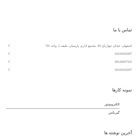
تماس با ما
اصفهان، خیابان چهارباغ بالا، مجتمع اداری پارسیان، طبقه 5، واحد 701
03191010207
09126037323
03191010207
نمونه کارها
الکتروموتور
گیربکس
آخرین نوشته ها