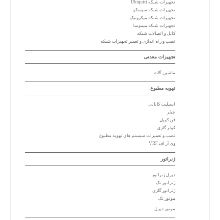
تجهیزات شبکه Ubiquiti
تجهیزات شبکه سیسکو
تجهیزات شبکه میکروتیک
تجهیزات شبکه میموسا
کابل و اتصالات شبکه
نصب و راه اندازی و تعمیر تجهیزات شبکه
تجهیزات معدنی
ماشین آلات
تهویه مطبوع
اسپلیت کانالی
چیلر
فن کویل
کولر گازی
نصب و تعمیرات سیستم های تهویه مطبوع
وی آر اف VRF
ژنراتور
دیزل ژنراتور
ژنراتور تک
ژنراتور گازی
موتور تک
موتور دیزل