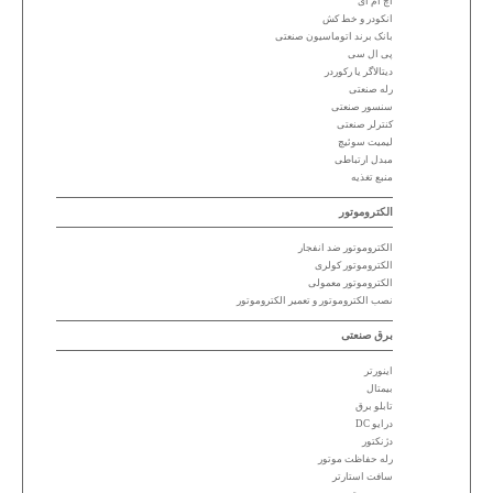
اچ ام آی
انکودر و خط کش
بانک برند اتوماسیون صنعتی
پی ال سی
دیتالاگر یا رکوردر
رله صنعتی
سنسور صنعتی
کنترلر صنعتی
لیمیت سوئیچ
مبدل ارتباطی
منبع تغذیه
الکتروموتور
الکتروموتور ضد انفجار
الکتروموتور کولری
الکتروموتور معمولی
نصب الکتروموتور و تعمیر الکتروموتور
برق صنعتی
اینورتر
بیمتال
تابلو برق
درایو DC
دژنکتور
رله حفاظت موتور
سافت استارتر