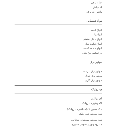
جارو برقی
کف پاش
واکس زن برقی
مواد شیمیایی
انواع اسید
انواع باز
انواع حلال صنعتی
انواع کیلیت ساز
انواع منعقد کننده
بر اساس نوع ماده
موتور برق
موتور برق بنزینی
موتور برق دیزل
موتور برق گازی
هیدرولیک
آکومولاتور
اکچویتور هیدرولیک
جک هیدرولیک (سیلندر هیدرولیک)
هیدروموتور هیدرولیک
هیدروموتور پیستونی شعاعی
هیدروموتور پیستونی محوری