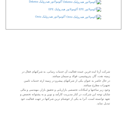
آکومولاتور هیدرولیک Dekema
آکومولاتور هیدرولیک EPE
آکومولاتور هیدرولیک Orsta
شرکت آرتا ایده فرین عمده فعالیت آن خدمات رسانی، به شرکتهای فعال در
زمینه نفت، گاز، پتروشیمی، فولاد و سیمان میباشد.
در حال حاضر به عنوان یکی از شرکتهای پیشرو در زمینه ارئه خدمات تامین
تجهیزات مطرح میباشد.
وجود زیر ساختها و امکانات تخصصی بازاریابی و تحقیق بازار، مهندسی و مالی
شایان توجه این شرکت، در کنار مدیریت کارآمد و نوین و به پشتوانه تخصص و
تعهد توانسته است، آنرا به یکی از خوشنام ترین شرکتها در جهت فعالیت خود
تبدیل نماید.