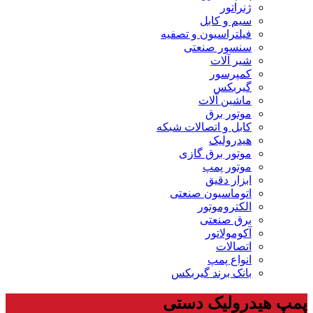
ژنراتور
سیم و کابل
فیلتراسیون و تصفیه
سنسور صنعتی
شیر آلات
کمپرسور
گیربکس
ماشین آلات
موتور برق
کابل و اتصالات شبکه
هیدرولیک
موتور برق گازی
موتور پمپ
ابزار دقیق
اتوماسیون صنعتی
الکتروموتور
برق صنعتی
آکومولاتور
اتصالات
انواع پمپ
بانک برند گیربکس
پمپ هیدرولیک دستی