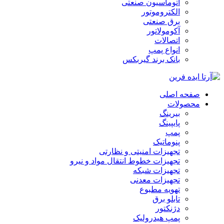
اتوماسیون صنعتی
الکتروموتور
برق صنعتی
آکومولاتور
اتصالات
انواع پمپ
بانک برند گیربکس
صفحه اصلی
محصولات
بیرینگ
پایپینگ
پمپ
پنوماتیک
تجهیزات امنیتی و نظارتی
تجهیزات خطوط انتقال مواد و نیرو
تجهیزات شبکه
تجهیزات معدنی
تهویه مطبوع
تابلو برق
دژنکتور
پمپ هیدرولیک