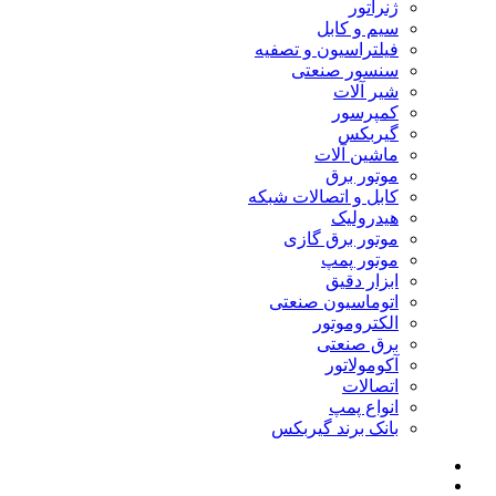
ژنراتور
سیم و کابل
فیلتراسیون و تصفیه
سنسور صنعتی
شیر آلات
کمپرسور
گیربکس
ماشین آلات
موتور برق
کابل و اتصالات شبکه
هیدرولیک
موتور برق گازی
موتور پمپ
ابزار دقیق
اتوماسیون صنعتی
الکتروموتور
برق صنعتی
آکومولاتور
اتصالات
انواع پمپ
بانک برند گیربکس