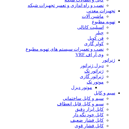
نصب و راه اندازی و تعمیر تجهیزات شبکه
تجهیزات معدنی
ماشین آلات
تهویه مطبوع
اسپلیت کانالی
چیلر
فن کویل
کولر گازی
نصب و تعمیرات سیستم های تهویه مطبوع
وی آر اف VRF
ژنراتور
دیزل ژنراتور
ژنراتور تک
ژنراتور گازی
موتور تک
موتور دیزل
سیم و کابل
سیم و کابل ساختمانی
سیم و کابل قابل انعطاف
کابل ابزار دقیق
کابل خود نگه دار
کابل فشار ضعیف
کابل فشار قوی