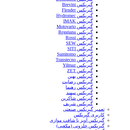
گیربکس Brevini
گیربکس Flender
گیربکس Hydromec
گیربکس IMAK
گیربکس Motovario
گیربکس Reggiana
گیربکس Rossi
گیربکس SEW
گیربکس SITI
گیربکس Sumitomo
گیربکس Transtecno
گیربکس Yilmaz
گیربکس ZET
گیربکس بهین
گیربکس رضایت
گیربکس رهنما
گیربکس سهند
گیربکس شاکرین
گیربکس شریف
تعمیر گیربکس صنعتی
کاربری گیربکس
گیربکس آویز یا شافت موازی
گیربکس حلزونی (مکعبی)