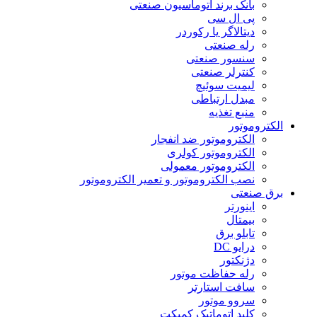
بانک برند اتوماسیون صنعتی
پی ال سی
دیتالاگر یا رکوردر
رله صنعتی
سنسور صنعتی
کنترلر صنعتی
لیمیت سوئیچ
مبدل ارتباطی
منبع تغذیه
الکتروموتور
الکتروموتور ضد انفجار
الکتروموتور کولری
الکتروموتور معمولی
نصب الکتروموتور و تعمیر الکتروموتور
برق صنعتی
اینورتر
بیمتال
تابلو برق
درایو DC
دژنکتور
رله حفاظت موتور
سافت استارتر
سروو موتور
کلید اتوماتیک کمپکت