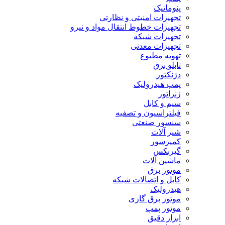
پنوماتیک
تجهیزات امنیتی و نظارتی
تجهیزات خطوط انتقال مواد و نیرو
تجهیزات شبکه
تجهیزات معدنی
تهویه مطبوع
تابلو برق
دژنکتور
پمپ هیدرولیک
ژنراتور
سیم و کابل
فیلتراسیون و تصفیه
سنسور صنعتی
شیر آلات
کمپرسور
گیربکس
ماشین آلات
موتور برق
کابل و اتصالات شبکه
هیدرولیک
موتور برق گازی
موتور پمپ
ابزار دقیق