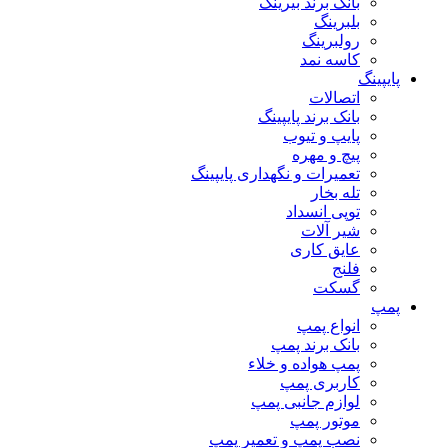
بانک برند بیرینگ
بلبرینگ
رولبرینگ
کاسه نمد
پایپینگ
اتصالات
بانک برند پایپینگ
پایپ و تیوب
پیچ و مهره
تعمیرات و نگهداری پایپینگ
تله بخار
توپی انسداد
شیر آلات
عایق کاری
فلنج
گسکت
پمپ
انواع پمپ
بانک برند پمپ
پمپ هواده و خلاء
کاربری پمپ
لوازم جانبی پمپ
موتور پمپ
نصب پمپ و تعمیر پمپ